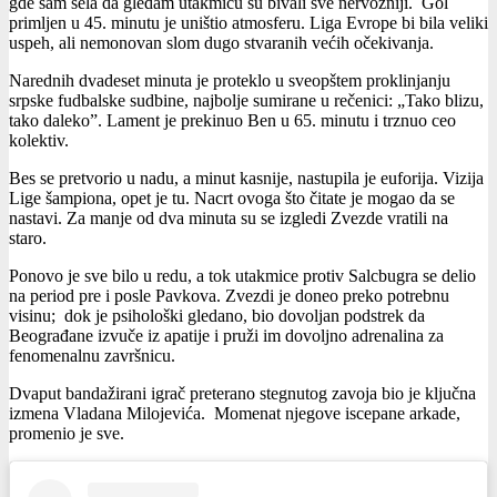
gde sam sela da gledam utakmicu su bivali sve nervozniji. Gol
primljen u 45. minutu je uništio atmosferu. Liga Evrope bi bila veliki
uspeh, ali nemonovan slom dugo stvaranih većih očekivanja.
Narednih dvadeset minuta je proteklo u sveopštem proklinjanju
srpske fudbalske sudbine, najbolje sumirane u rečenici: „Tako blizu,
tako daleko”. Lament je prekinuo Ben u 65. minutu i trznuo ceo
kolektiv.
Bes se pretvorio u nadu, a minut kasnije, nastupila je euforija. Vizija
Lige šampiona, opet je tu. Nacrt ovoga što čitate je mogao da se
nastavi. Za manje od dva minuta su se izgledi Zvezde vratili na
staro.
Ponovo je sve bilo u redu, a tok utakmice protiv Salcbugra se delio
na period pre i posle Pavkova. Zvezdi je doneo preko potrebnu
visinu; dok je psihološki gledano, bio dovoljan podstrek da
Beograđane izvuče iz apatije i pruži im dovoljno adrenalina za
fenomenalnu završnicu.
Dvaput bandažirani igrač preterano stegnutog zavoja bio je ključna
izmena Vladana Milojevića. Momenat njegove iscepane arkade,
promenio je sve.