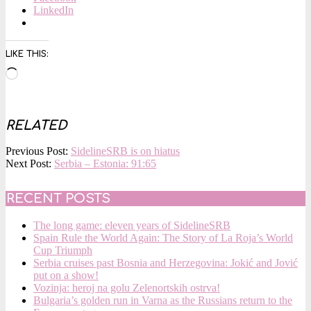
LinkedIn
LIKE THIS:
Loading…
RELATED
2018-
Previous Post:
SidelineSRB is on hiatus
08-
Next Post:
Serbia – Estonia: 91:65
30
RECENT POSTS
The long game: eleven years of SidelineSRB
Spain Rule the World Again: The Story of La Roja’s World
Cup Triumph
Serbia cruises past Bosnia and Herzegovina: Jokić and Jović
put on a show!
Vozinja: heroj na golu Zelenortskih ostrva!
Bulgaria’s golden run in Varna as the Russians return to the