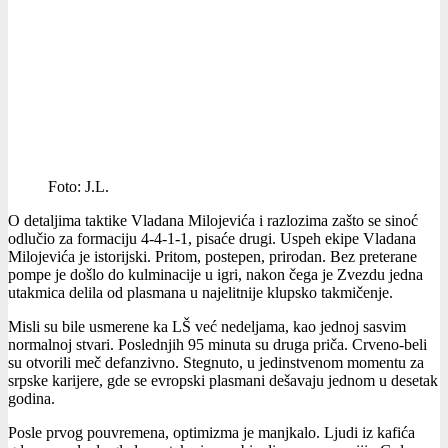
Foto: J.L.
O detaljima taktike Vladana Milojevića i razlozima zašto se sinoć
odlučio za formaciju 4-4-1-1, pisaće drugi. Uspeh ekipe Vladana
Milojevića je istorijski. Pritom, postepen, prirodan. Bez preterane
pompe je došlo do kulminacije u igri, nakon čega je Zvezdu jedna
utakmica delila od plasmana u najelitnije klupsko takmičenje.
Misli su bile usmerene ka LŠ već nedeljama, kao jednoj sasvim
normalnoj stvari. Poslednjih 95 minuta su druga priča. Crveno-beli
su otvorili meč defanzivno. Stegnuto, u jedinstvenom momentu za
srpske karijere, gde se evropski plasmani dešavaju jednom u desetak
godina.
Posle prvog pouvremena, optimizma je manjkalo. Ljudi iz kafića