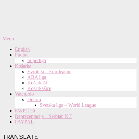
Primary
Menu
Navigation
English
Menu
Fudbal
Superliga
Košarka
Evroliga – Euroleague
ABA liga
Košarkaši
Košarkašice
Vaterpolo
Delfini
Svetska liga – World League
EWPC 26
Reprezentacija – Serbian NT
PAYPAL
TRANSLATE