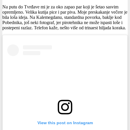
Na putu do Tvrđave mi je za oko zapao par koji je šetao sasvim
opremljeno. Velika kutija pice i par piva. Moje preskakanje večere je
bila loša ideja. Na Kalemegdanu, standardna povorka, baklje kod
Pobednika, još neki fotograf, jer pirotehnika ne može ispasti loše i
postepeni razlaz. Telefon kaže, nešto više od trinaest hiljada koraka.
View this post on Instagram