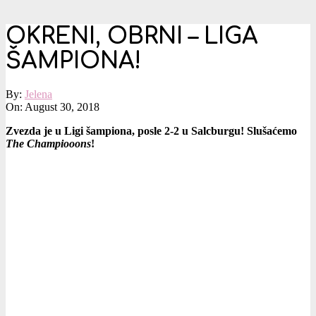
OKRENI, OBRNI – LIGA
ŠAMPIONA!
By:
Jelena
On:
August 30, 2018
Zvezda je u Ligi šampiona, posle 2-2 u Salcburgu! Slušaćemo
The Champiooons
!