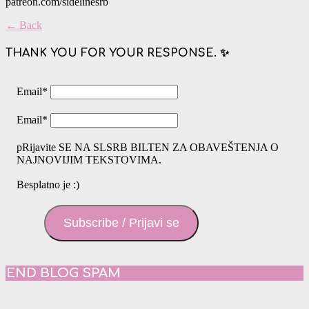
patreon.com/sidelinesrb
← Back
THANK YOU FOR YOUR RESPONSE. ✨
Email
*
Email
*
pRijavite SE NA SLSRB BILTEN ZA OBAVEŠTENJA O
NAJNOVIJIM TEKSTOVIMA.
Besplatno je :)
Subscribe / Prijavi se
END BLOG SPAM