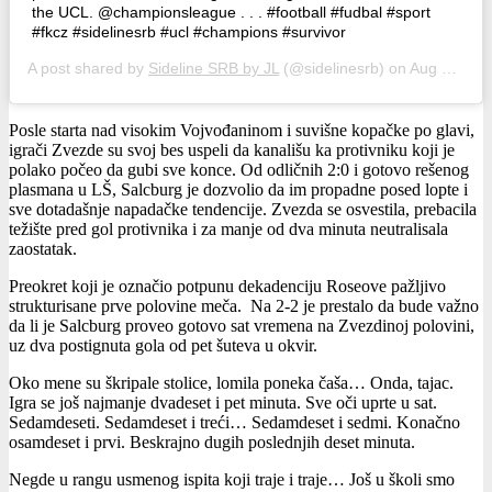
the UCL. @championsleague . . . #football #fudbal #sport
#fkcz #sidelinesrb #ucl #champions #survivor
A post shared by
Sideline SRB by JL
(@sidelinesrb) on
Aug 29, 2018 at 11:01pm PDT
Posle starta nad visokim Vojvođaninom i suvišne kopačke po glavi,
igrači Zvezde su svoj bes uspeli da kanališu ka protivniku koji je
polako počeo da gubi sve konce. Od odličnih 2:0 i gotovo rešenog
plasmana u LŠ, Salcburg je dozvolio da im propadne posed lopte i
sve dotadašnje napadačke tendencije. Zvezda se osvestila, prebacila
težište pred gol protivnika i za manje od dva minuta neutralisala
zaostatak.
Preokret koji je označio potpunu dekadenciju Roseove pažljivo
strukturisane prve polovine meča. Na 2-2 je prestalo da bude važno
da li je Salcburg proveo gotovo sat vremena na Zvezdinoj polovini,
uz dva postignuta gola od pet šuteva u okvir.
Oko mene su škripale stolice, lomila poneka čaša… Onda, tajac.
Igra se još najmanje dvadeset i pet minuta. Sve oči uprte u sat.
Sedamdeseti. Sedamdeset i treći… Sedamdeset i sedmi. Konačno
osamdeset i prvi. Beskrajno dugih poslednjih deset minuta.
Negde u rangu usmenog ispita koji traje i traje… Još u školi smo