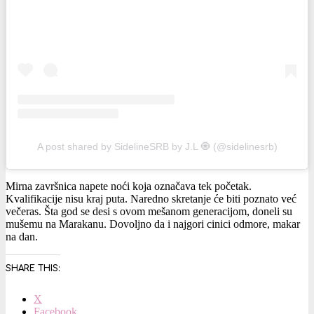
A post shared by SidelineSRB by J.L 🧿 (@sidelinesrb)
Mirna završnica napete noći koja označava tek početak.
Kvalifikacije nisu kraj puta. Naredno skretanje će biti poznato već
večeras. Šta god se desi s ovom mešanom generacijom, doneli su
mušemu na Marakanu. Dovoljno da i najgori cinici odmore, makar
na dan.
SHARE THIS:
X
Facebook