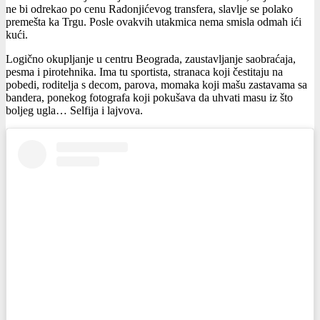
ne bi odrekao po cenu Radonjićevog transfera, slavlje se polako
premešta ka Trgu. Posle ovakvih utakmica nema smisla odmah ići
kući.
Logično okupljanje u centru Beograda, zaustavljanje saobraćaja,
pesma i pirotehnika. Ima tu sportista, stranaca koji čestitaju na
pobedi, roditelja s decom, parova, momaka koji mašu zastavama sa
bandera, ponekog fotografa koji pokušava da uhvati masu iz što
boljeg ugla… Selfija i lajvova.