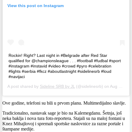
View this post on Instagram
Rockin! Right? Last night in #Belgrade after Red Star
qualified for @championsleague . . . #football #fudbal #sport
#instagram #instavid #video #crowd #pyro #celebration
#lights #serbia #fkcz #aboutlastnight #sidelinesrb #loud
#navijaci
A post shared by
Sideline SRB by JL
(@sidelinesrb) on
Aug 29, 2018 at 11:05pm PDT
Ove godine, telefoni su bili u prvom planu. Multimedijalno slavlje.
Tradicionalno, nastavak sage je bio na Kalemegdanu. Šetnja, još
neka baklja i nova tura foto-reportera. Stajali su na maloj fontani u
Knez Mihajlovoj i spremali sportske naslovnice za razne portale i
štampane medije.