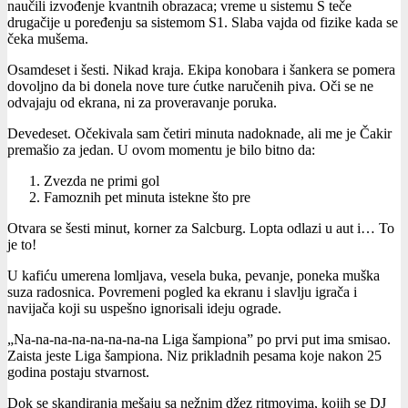
naučili izvođenje kvantnih obrazaca; vreme u sistemu S teče
drugačije u poređenju sa sistemom S1. Slaba vajda od fizike kada se
čeka mušema.
Osamdeset i šesti. Nikad kraja. Ekipa konobara i šankera se pomera
dovoljno da bi donela nove ture ćutke naručenih piva. Oči se ne
odvajaju od ekrana, ni za proveravanje poruka.
Devedeset. Očekivala sam četiri minuta nadoknade, ali me je Čakir
premašio za jedan. U ovom momentu je bilo bitno da:
Zvezda ne primi gol
Famoznih pet minuta istekne što pre
Otvara se šesti minut, korner za Salcburg. Lopta odlazi u aut i… To
je to!
U kafiću umerena lomljava, vesela buka, pevanje, poneka muška
suza radosnica. Povremeni pogled ka ekranu i slavlju igrača i
navijača koji su uspešno ignorisali ideju ograde.
„Na-na-na-na-na-na-na-na Liga šampiona” po prvi put ima smisao.
Zaista jeste Liga šampiona. Niz prikladnih pesama koje nakon 25
godina postaju stvarnost.
Dok se skandiranja mešaju sa nežnim džez ritmovima, kojih se DJ