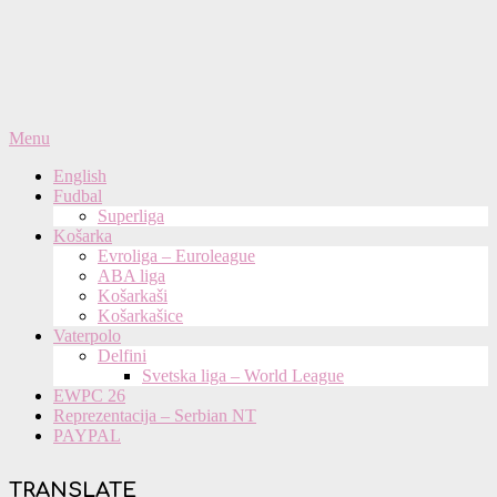
Primary
Menu
Navigation
English
Menu
Fudbal
Superliga
Košarka
Evroliga – Euroleague
ABA liga
Košarkaši
Košarkašice
Vaterpolo
Delfini
Svetska liga – World League
EWPC 26
Reprezentacija – Serbian NT
PAYPAL
TRANSLATE