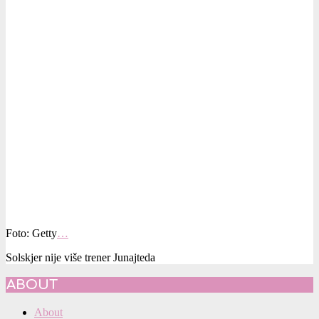
Foto: Getty
…
Solskjer nije više trener Junajteda
2021-
ABOUT
11-
21
About