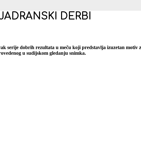
 JADRANSKI DERBI
vak serije dobrih rezultata u meču koji predstavlja izuzetan motiv
 provedenog u sudijskom gledanju snimka.