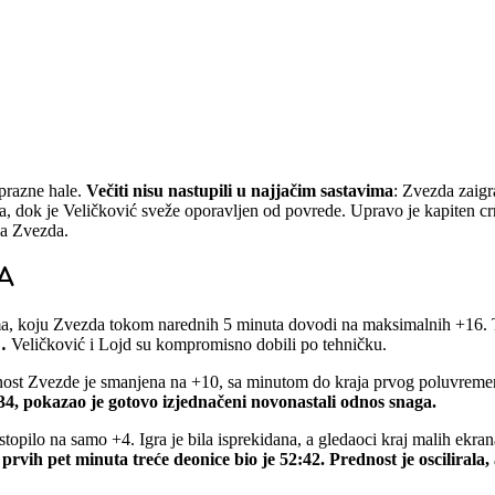
 prazne hale.
Večiti nisu nastupili u najjačim sastavima
: Zvezda zaigr
ca, dok je Veličković sveže oporavljen od povrede. Upravo je kapiten 
la Zvezda.
A
ma, koju Zvezda tokom narednih 5 minuta dovodi na maksimalnih +16. 
o…
Veličković i Lojd su kompromisno dobili po tehničku.
ost Zvezde je smanjena na +10, sa minutom do kraja prvog poluvremena.
4, pokazao je gotovo izjednačeni novonastali odnos snaga.
 istopilo na samo +4. Igra je bila isprekidana, a gledaoci kraj malih 
rvih pet minuta treće deonice bio je 52:42. Prednost je oscilirala, a