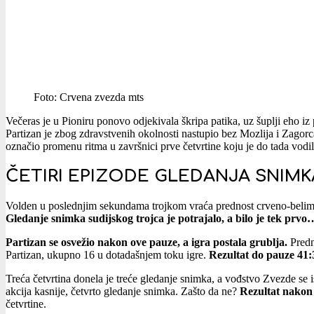
Foto: Crvena zvezda mts
Večeras je u Pioniru ponovo odjekivala škripa patika, uz šuplji eho iz
Partizan je zbog zdravstvenih okolnosti nastupio bez Mozlija i Zagor
označio promenu ritma u završnici prve četvrtine koju je do tada vodi
ČETIRI EPIZODE GLEDANJA SNIMK
Volden u poslednjim sekundama trojkom vraća prednost crveno-beli
Gledanje snimka sudijskog trojca je potrajalo, a bilo je tek prv
Partizan se osvežio nakon ove pauze, a igra postala grublja.
Predn
Partizan, ukupno 16 u dotadašnjem toku igre.
Rezultat do pauze 41:3
Treća četvrtina donela je treće gledanje snimka, a vođstvo Zvezde se
akcija kasnije, četvrto gledanje snimka. Zašto da ne?
Rezultat nakon p
četvrtine.