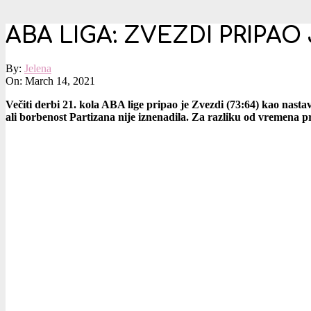
ABA LIGA: ZVEZDI PRIPAO
By:
Jelena
On:
March 14, 2021
Večiti derbi 21. kola ABA lige pripao je Zvezdi (73:64) kao nasta
ali borbenost Partizana nije iznenadila. Za razliku od vremena