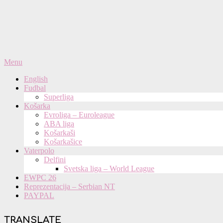
Primary
Menu
Navigation
English
Menu
Fudbal
Superliga
Košarka
Evroliga – Euroleague
ABA liga
Košarkaši
Košarkašice
Vaterpolo
Delfini
Svetska liga – World League
EWPC 26
Reprezentacija – Serbian NT
PAYPAL
TRANSLATE