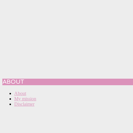
ABOUT
About
My mission
Disclaimer