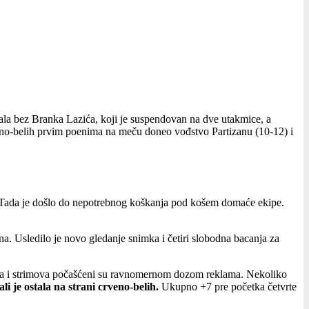
ala bez Branka Lazića, koji je suspendovan na dve utakmice, a
crno-belih prvim poenima na meču doneo vođstvo Partizanu (10-12) i
Tada je došlo do nepotrebnog koškanja pod košem domaće ekipe.
 Usledilo je novo gledanje snimka i četiri slobodna bacanja za
ekrana i strimova počašćeni su ravnomernom dozom reklama. Nekoliko
li je ostala na strani crveno-belih.
Ukupno +7 pre početka četvrte