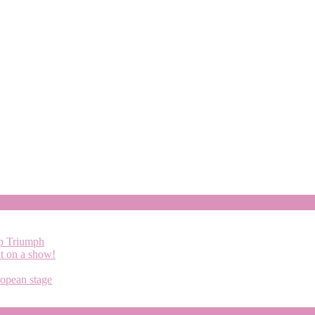
up Triumph
ut on a show!
ropean stage