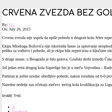
CRVENA ZVEZDA BEZ GO
By:
J.L.
On:
July 26, 2015
Crvena zvezda nije uspela da upiše pobedu u drugom kolu Jelen super
Ekipa Miodraga Božovića nije iskoristila šanse za upisivanje neophod
prilika za vođstvo i pobedu, ali je ekipa bila neprecizna u ključnim sit
S druge strane, u Beogradu je bilo golova. Gradski derbi između Čuk
Još jedan remi drugog kola Superlige bio je u meču Vojvodina – Radn
Partizan je jedini nosilac ubedljive pobede, nakon rezultata od 6-0 pro
Naredne nedelje nas očekuju mečevi trećeg kola kvalifikacija za Ligu
SHARE THIS:
X
Facebook