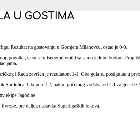
LA U GOSTIMA
lige. Rezultat na gostovanju u Gornjem Milanovcu, ostao je 0-0.
nog pogotka, te su se u Beograd vratili sa samo jednim bodom. Propušte
uacijama.
aričkog i Rada završen je rezultatom 1-1. Oba gola su postignuta u pr
ik Surdulica. Ukupno 2-2, nakon početnog vođstva od 2-1 za goste iz 
tiv ekipe Jagodine.
 Evrope, pre daljeg nastavka Superligaških tokova.