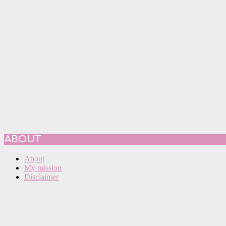
ABOUT
About
My mission
Disclaimer