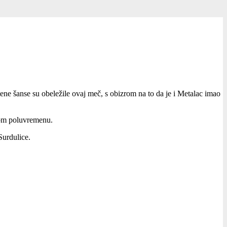
ne šanse su obeležile ovaj meč, s obizrom na to da je i Metalac imao
vom poluvremenu.
Surdulice.