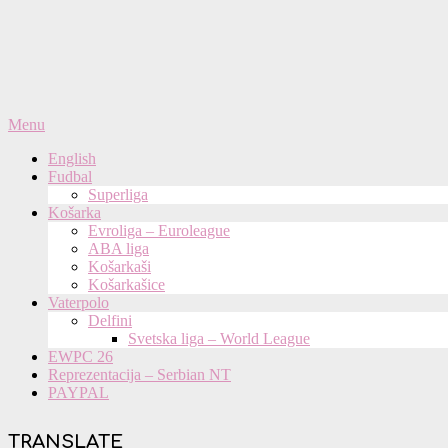
Primary
Menu
Navigation
English
Menu
Fudbal
Superliga
Košarka
Evroliga – Euroleague
ABA liga
Košarkaši
Košarkašice
Vaterpolo
Delfini
Svetska liga – World League
EWPC 26
Reprezentacija – Serbian NT
PAYPAL
TRANSLATE