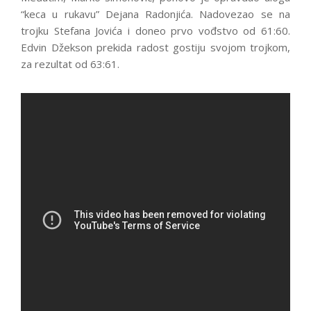
“keca u rukavu” Dejana Radonjića. Nadovezao se na
trojku Stefana Jovića i doneo prvo vođstvo od 61:60.
Edvin Džekson prekida radost gostiju svojom trojkom,
za rezultat od 63:61.