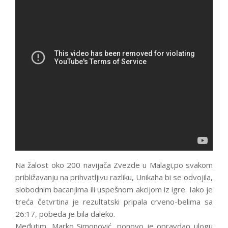
Na žalost oko 200 navijača Zvezde u Malagi,po svakom
približavanju na prihvatljivu razliku, Unikaha bi se odvojila,
slobodnim bacanjima ili uspešnom akcijom iz igre. Iako je
treća četvrtina je rezultatski pripala crveno-belima sa
26:17, pobeda je bila daleko.
Međutim, Marko Simonović, ponovo je opravdao ulogu