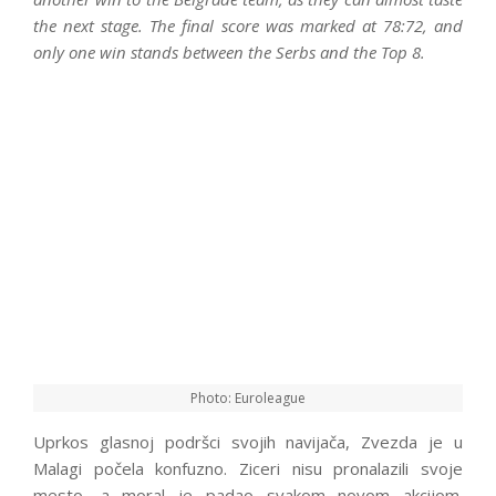
the next stage. The final score was marked at 78:72, and
only one win stands between the Serbs and the Top 8.
Photo: Euroleague
Uprkos glasnoj podršci svojih navijača, Zvezda je u
Malagi počela konfuzno. Ziceri nisu pronalazili svoje
mesto, a moral je padao svakom novom akcijom.