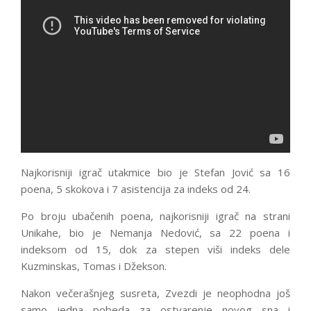
Najkorisniji igrač utakmice bio je Stefan Jović sa 16
poena, 5 skokova i 7 asistencija za indeks od 24.
Po broju ubačenih poena, najkorisniji igrač na strani
Unikahe, bio je Nemanja Nedović, sa 22 poena i
indeksom od 15, dok za stepen viši indeks dele
Kuzminskas, Tomas i Džekson.
Nakon večerašnjeg susreta, Zvezdi je neophodna još
samo jedna pobeda za ostvarenje novog sna i