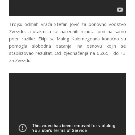
Trojku odmah vraća Stefan Jović za ponovno vođstvo
Zvezde, a utakmica se narednih minuta lomi na samo
poen razlike. Ekipi sa Malog Kalemegdana konačno su
pomogla slobodna bacanja, na osnovu kojih se
stabilizovao rezultat. Od izjednačenja na 65:65, do +3
za Zvezdu.