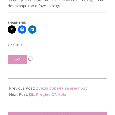
dostizanja Top 8 faze Evrolige.
SHARE THIS:
LIKE THIS:
Loading…
LIKE
2016-
03-
Previous Post:
Zvezdi pobeda za prednost
18
Next Post:
JSL: Pregled 27. kola