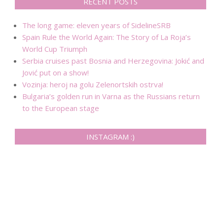
RECENT POSTS
The long game: eleven years of SidelineSRB
Spain Rule the World Again: The Story of La Roja’s
World Cup Triumph
Serbia cruises past Bosnia and Herzegovina: Jokić and
Jović put on a show!
Vozinja: heroj na golu Zelenortskih ostrva!
Bulgaria’s golden run in Varna as the Russians return
to the European stage
INSTAGRAM :)