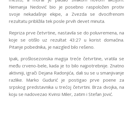
Nemanja Nedović bio je posebno raspoložen protiv
svoje nekadašnje ekipe, a Zvezda se dvocifrenom
rezultatu približila tek posle prvih devet minuta.
Repriza prve četvrtine, nastavila se do poluvremena, na
koje se otišlo uz rezultat 43:27 u korist domaćina.
Pitanje pobednika, je naizgled bilo rešeno.
Ipak, prošlosezonska magija treće četvrtine, vratila se
među crveno-bele, kada je to bilo najpotrebnije. Znatno
aktivniji, igrači Dejana Radonjića, dali su se u smanjivanje
razlike. Marko Gudurić je postigao prve poene za
srpskog predstavnika u trećoj četvrtini. Brza dvojka, na
koju se nadovezao Kvinsi Miler, zatim i Stefan Jović.