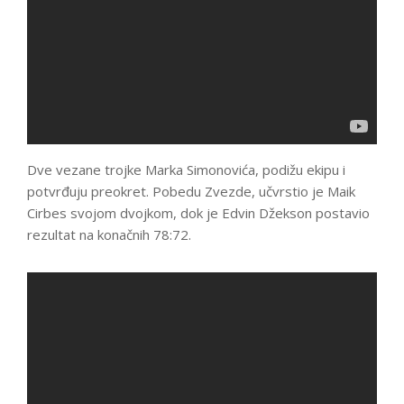
Dve vezane trojke Marka Simonovića, podižu ekipu i
potvrđuju preokret. Pobedu Zvezde, učvrstio je Maik
Cirbes svojom dvojkom, dok je Edvin Džekson postavio
rezultat na konačnih 78:72.