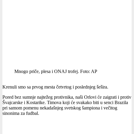
Mnogo priče, plesa i ONAJ trofej. Foto: AP
Krenuli smo sa prvog mesta četvrtog i poslednjeg šešira.
Pored bez sumnje najtežeg protivnika, naši Orlovi će zaigrati i protiv
Švajcarske i Kostarike. Timova koji će svakako biti u senci Brazila
pri samom pomenu nekadašnjeg svetskog šampiona i večitog
sinonima za fudbal.