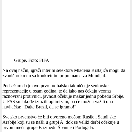
Grupe. Foto: FIFA
Na ovaj način, igrači interim selektora Mladena Krstajića mogu da
zvanično krenu sa konkretnim pripremama za Mundijal.
Podsećam da je ovo prvo fudbalsko takmičenje seniorske
reprezentacije u osam godina, te da iako nas čekaju veoma
raznovrsni protivnici, javnost očekuje makar jednu pobedu Srbije.
U FSS su takođe izrazili optimizam, pa će možda važiti ona
navijačka: „Dajte Brazil, da se igramo!”
Svetsko prvenstvo će biti otvoreno mečom Rusije i Saudijske
Arabije koji su se našli u grupi A, dok se veliki derbi očekuje u
prvom meču grupe B između Španije i Portugala.