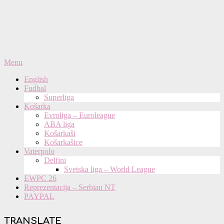
Primary
Menu
Navigation
English
Menu
Fudbal
Superliga
Košarka
Evroliga – Euroleague
ABA liga
Košarkaši
Košarkašice
Vaterpolo
Delfini
Svetska liga – World League
EWPC 26
Reprezentacija – Serbian NT
PAYPAL
TRANSLATE