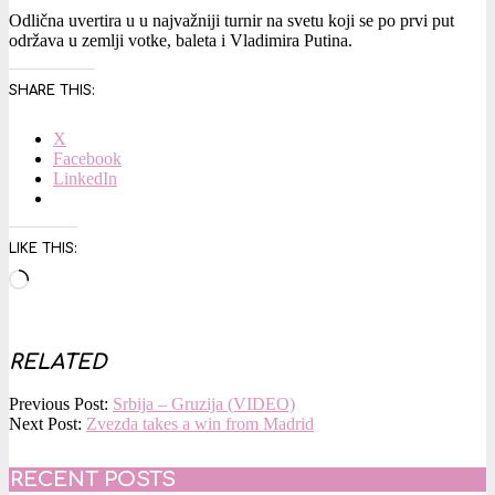
Odlična uvertira u u najvažniji turnir na svetu koji se po prvi put
održava u zemlji votke, baleta i Vladimira Putina.
SHARE THIS:
X
Facebook
LinkedIn
LIKE THIS:
Loading…
RELATED
2017-
Previous Post:
Srbija – Gruzija (VIDEO)
12-
Next Post:
Zvezda takes a win from Madrid
01
RECENT POSTS