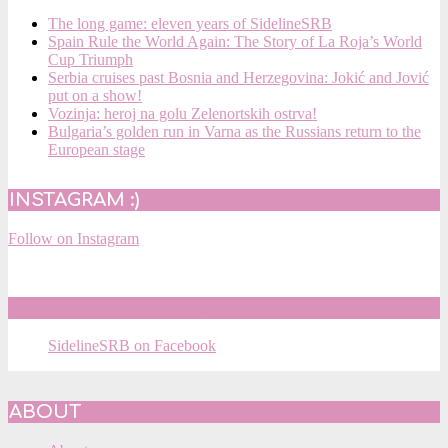
The long game: eleven years of SidelineSRB
Spain Rule the World Again: The Story of La Roja’s World
Cup Triumph
Serbia cruises past Bosnia and Herzegovina: Jokić and Jović
put on a show!
Vozinja: heroj na golu Zelenortskih ostrva!
Bulgaria’s golden run in Varna as the Russians return to the
European stage
INSTAGRAM :)
Follow on Instagram
SIDELINESRB ON FACEBOOK
SidelineSRB on Facebook
ABOUT