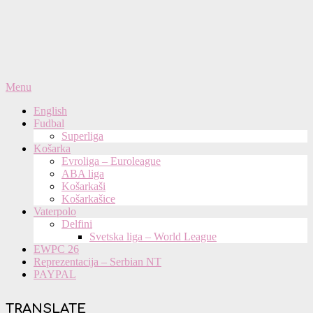
Primary
Menu
Navigation
English
Menu
Fudbal
Superliga
Košarka
Evroliga – Euroleague
ABA liga
Košarkaši
Košarkašice
Vaterpolo
Delfini
Svetska liga – World League
EWPC 26
Reprezentacija – Serbian NT
PAYPAL
TRANSLATE