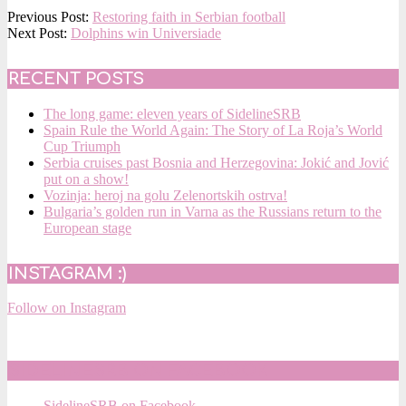
2017-
Previous Post:
Restoring faith in Serbian football
08-
Next Post:
Dolphins win Universiade
28
RECENT POSTS
The long game: eleven years of SidelineSRB
Spain Rule the World Again: The Story of La Roja’s World
Cup Triumph
Serbia cruises past Bosnia and Herzegovina: Jokić and Jović
put on a show!
Vozinja: heroj na golu Zelenortskih ostrva!
Bulgaria’s golden run in Varna as the Russians return to the
European stage
INSTAGRAM :)
Follow on Instagram
SIDELINESRB ON FACEBOOK
SidelineSRB on Facebook