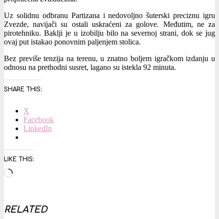
Uz solidnu odbranu Partizana i nedovoljno šuterski preciznu igru
Zvezde, navijači su ostali uskraćeni za golove. Međutim, ne za
pirotehniku. Baklji je u izobilju bilo na severnoj strani, dok se jug
ovaj put istakao ponovnim paljenjem stolica.
Bez previše tenzija na terenu, u znatno boljem igračkom izdanju u
odnosu na prethodni susret, lagano su istekla 92 minuta.
SHARE THIS:
X
Facebook
LinkedIn
LIKE THIS:
Loading…
RELATED