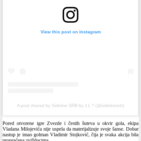
View this post on Instagram
A post shared by Sideline SRB by J.L ? (@sidelinesrb)
Pored otvorene igre Zvezde i čestih šuteva u okvir gola, ekipa
Vladana Milojevića nije uspela da materijalizuje svoje šanse. Dobar
nastup je imao golman Vladimir Stojković, čija je svaka akcija bila
propraćena zvižducima.