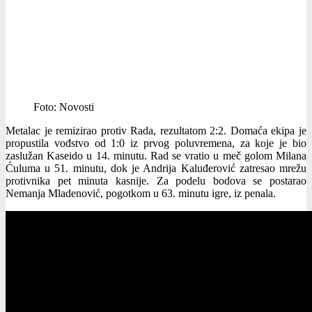
Foto: Novosti
Metalac je remizirao protiv Rada, rezultatom 2:2. Domaća ekipa je
propustila vođstvo od 1:0 iz prvog poluvremena, za koje je bio
zaslužan Kaseido u 14. minutu. Rad se vratio u meč golom Milana
Ćuluma u 51. minutu, dok je Andrija Kaluđerović zatresao mrežu
protivnika pet minuta kasnije. Za podelu bodova se postarao
Nemanja Mladenović, pogotkom u 63. minutu igre, iz penala.