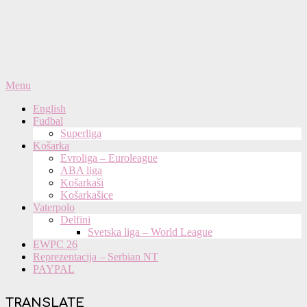
Primary
Menu
Navigation
English
Menu
Fudbal
Superliga
Košarka
Evroliga – Euroleague
ABA liga
Košarkaši
Košarkašice
Vaterpolo
Delfini
Svetska liga – World League
EWPC 26
Reprezentacija – Serbian NT
PAYPAL
TRANSLATE