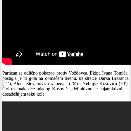
Partizan se odlično pokazao protiv Voždovca. Ekipa Ivana Tomića,
postigla je tri gola na domaćem terenu, uz strelce Darka Brašanca
(11′), Alena Stevanovića iz penala (26′) i Nebojše Kosovića (70′).
Gol uz makazice mladog Kosovića, definitivno je najatraktivniji u
dosadašnjem toku kola.