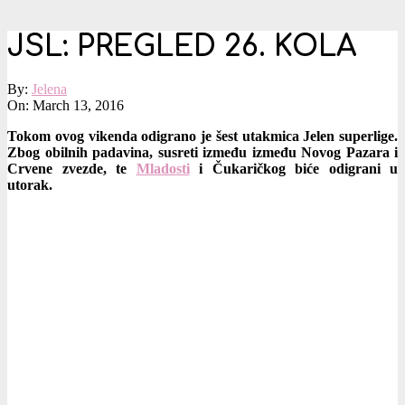
JSL: PREGLED 26. KOLA
By:
Jelena
On:
March 13, 2016
Tokom ovog vikenda odigrano je šest utakmica Jelen superlige.
Zbog obilnih padavina, susreti između između Novog Pazara i
Crvene zvezde, te
Mladosti
i Čukaričkog biće odigrani u
utorak.