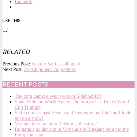
LinkedIn
LIKE THIS:
Loading…
RELATED
2016-
Previous Post:
Van der Sar has still got it
03-
Next Post:
Zvezdi pobeda za prednost
13
RECENT POSTS
The long game: eleven years of SidelineSRB
Spain Rule the World Again: The Story of La Roja’s World
Cup Triumph
Serbia cruises past Bosnia and Herzegovina: Jokić and Jović
put on a show!
Vozinja: heroj na golu Zelenortskih ostrva!
Bulgaria’s golden run in Varna as the Russians return to the
European stage