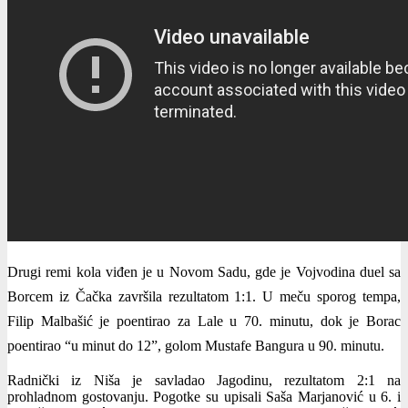
Drugi remi kola viđen je u Novom Sadu, gde je Vojvodina duel sa
Borcem iz Čačka završila rezultatom 1:1. U meču sporog tempa,
Filip Malbašić je poentirao za Lale u 70. minutu, dok je Borac
poentirao “u minut do 12”, golom Mustafe Bangura u 90. minutu.
Radnički iz Niša je savladao Jagodinu, rezultatom 2:1 na
prohladnom gostovanju. Pogotke su upisali Saša Marjanović u 6. i