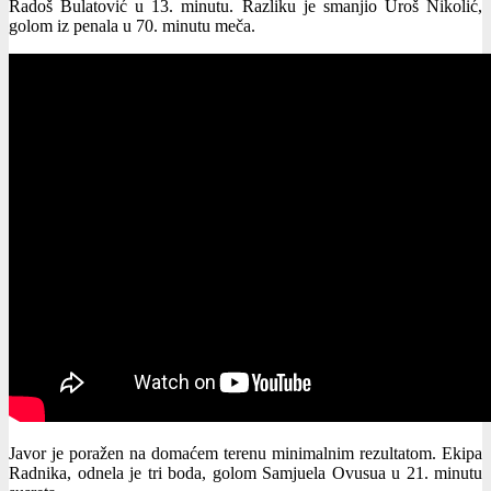
Radoš Bulatović u 13. minutu. Razliku je smanjio Uroš Nikolić,
golom iz penala u 70. minutu meča.
Javor je poražen na domaćem terenu minimalnim rezultatom. Ekipa
Radnika, odnela je tri boda, golom Samjuela Ovusua u 21. minutu