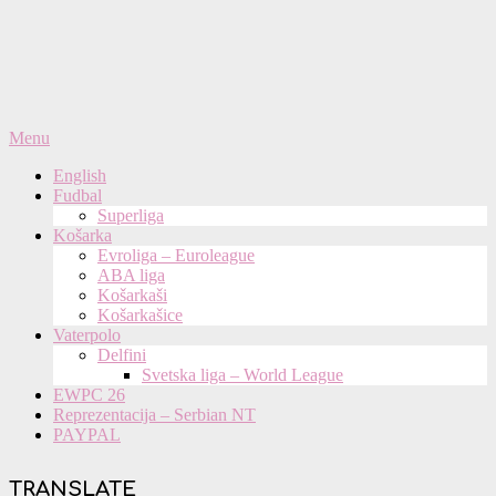
Primary
Menu
Navigation
English
Menu
Fudbal
Superliga
Košarka
Evroliga – Euroleague
ABA liga
Košarkaši
Košarkašice
Vaterpolo
Delfini
Svetska liga – World League
EWPC 26
Reprezentacija – Serbian NT
PAYPAL
TRANSLATE