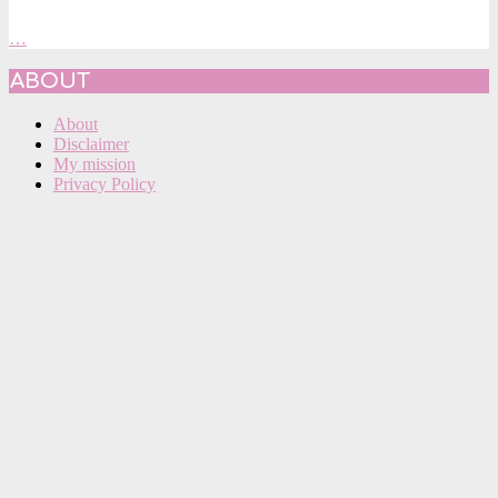
…
2021-
ABOUT
11-
14
About
Disclaimer
My mission
Privacy Policy