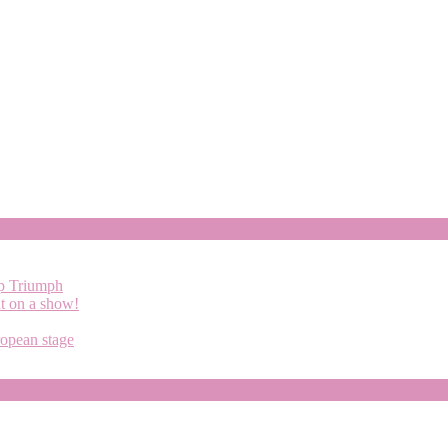
up Triumph
ut on a show!
ropean stage