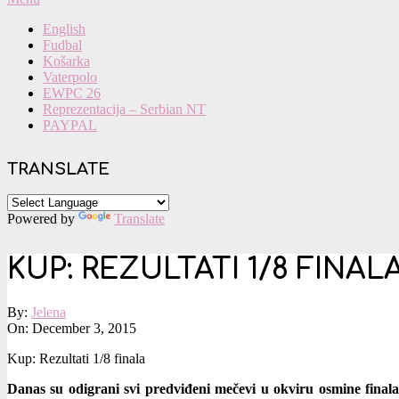
Navigation
English
Menu
Fudbal
Košarka
Vaterpolo
EWPC 26
Reprezentacija – Serbian NT
PAYPAL
TRANSLATE
Powered by
Translate
KUP: REZULTATI 1/8 FINAL
By:
Jelena
On:
December 3, 2015
Kup: Rezultati 1/8 finala
Danas su odigrani svi predviđeni mečevi u okviru osmine fina