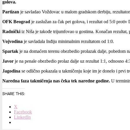
golova.
Partizan
je savladao Voždovac u malom gradskom derbiju, rezultato
OFK Beograd
je zaslužan za čak pet golova, i rezultat od 5:0 proti
Radnički
iz Niša je takođe trijumfovao u gostima. Konačan rezultat, p
Vojvodina
je savladala Inđiju minimalnim rezultatom od 1:0.
Spartak
je na domaćem terenu obezbedio prolazak dalje, pobedom n
Javor
je na penale obezbedio prolaz dalje uz rezultat 1:1, odnosno 
Jagodina
se odlično pokazala u takmičenju koje im je donelo i prvi 
Naredna faza takmičenja nas čeka tek naredne godine.
U terminima
SHARE THIS:
X
Facebook
LinkedIn