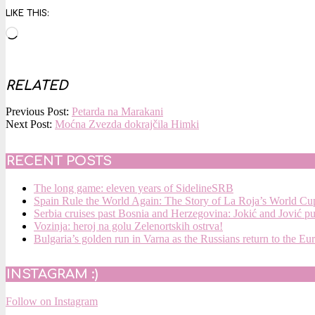
LIKE THIS:
Loading…
RELATED
2015-
Previous Post:
Petarda na Marakani
12-
Next Post:
Moćna Zvezda dokrajčila Himki
03
RECENT POSTS
The long game: eleven years of SidelineSRB
Spain Rule the World Again: The Story of La Roja’s World C
Serbia cruises past Bosnia and Herzegovina: Jokić and Jović p
Vozinja: heroj na golu Zelenortskih ostrva!
Bulgaria’s golden run in Varna as the Russians return to the Eu
INSTAGRAM :)
Follow on Instagram