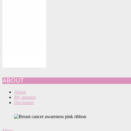
ABOUT
About
My mission
Disclaimer
Primary
Menu