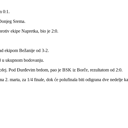
m 0:1.
v Donjeg Srema.
rotiv ekipe Napretka, bio je 2:0.
ad ekipom Bežanije od 3-2.
4:3 u ukupnom bodovanju.
trofej. Pod Đurđevim brdom, pao je BSK iz Borče, rezultatom od 2:0.
 2. marta, za 1/4 finale, dok će polufinala biti odigrana dve nedelje ka