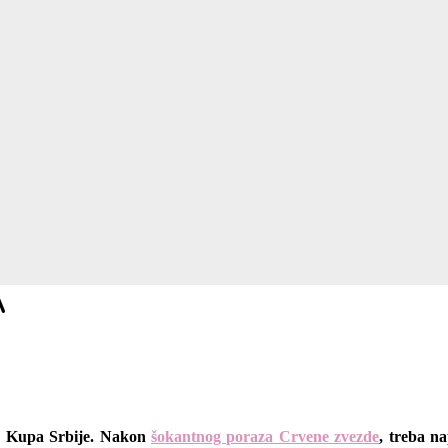
A
la Kupa Srbije. Nakon
šokantnog poraza Crvene zvezde
, treba n