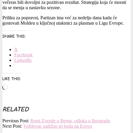
večeras bili dovoljni za pozitivan rezultat. Strategija koja će morati
da se menja u nastavku sezone.
Priliku za popravni, Partizan ima već za nedelju dana kada će
gostovati Moldeu u ključnoj utakmici za plasman u Ligu Evrope.
SHARE THIS:
X
Facebook
LinkedIn
LIKE THIS:
Loading…
RELATED
2019-
Previous Post:
Remi Zvezde u Bernu, odluka u Beogradu
08-
Next Post:
Voždovac zadržao tri boda na Krovu
23