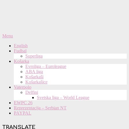
Primary
Menu
Navigation
English
Menu
Fudbal
Superliga
Košarka
Evroliga – Euroleague
ABA liga
Košarkaši
Košarkašice
Vaterpolo
Delfini
Svetska liga – World League
EWPC 26
Reprezentacija – Serbian NT
PAYPAL
TRANSLATE