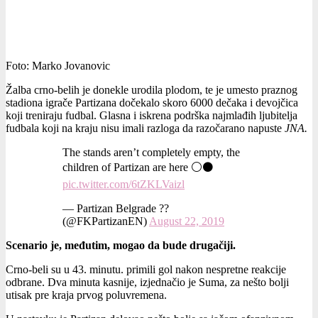
Foto: Marko Jovanovic
Žalba crno-belih je donekle urodila plodom, te je umesto praznog
stadiona igrače Partizana dočekalo skoro 6000 dečaka i devojčica
koji treniraju fudbal. Glasna i iskrena podrška najmlađih ljubitelja
fudbala koji na kraju nisu imali razloga da razočarano napuste
JNA.
The stands aren’t completely empty, the
children of Partizan are here ⚪️⚫️
pic.twitter.com/6tZKLVaizl
— Partizan Belgrade ??
(@FKPartizanEN)
August 22, 2019
Scenario je, međutim, mogao da bude drugačiji.
Crno-beli su u 43. minutu. primili gol nakon nespretne reakcije
odbrane. Dva minuta kasnije, izjednačio je Suma, za nešto bolji
utisak pre kraja prvog poluvremena.