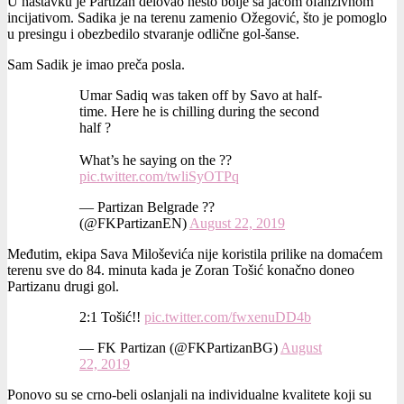
U nastavku je Partizan delovao nešto bolje sa jačom ofanzivnom
incijativom. Sadika je na terenu zamenio Ožegović, što je pomoglo
u presingu i obezbedilo stvaranje odlične gol-šanse.
Sam Sadik je imao preča posla.
Umar Sadiq was taken off by Savo at half-
time. Here he is chilling during the second
half ?
What’s he saying on the ??
pic.twitter.com/twliSyOTPq
— Partizan Belgrade ??
(@FKPartizanEN)
August 22, 2019
Međutim, ekipa Sava Miloševića nije koristila prilike na domaćem
terenu sve do 84. minuta kada je Zoran Tošić konačno doneo
Partizanu drugi gol.
2:1 Tošić!!
pic.twitter.com/fwxenuDD4b
— FK Partizan (@FKPartizanBG)
August
22, 2019
Ponovo su se crno-beli oslanjali na individualne kvalitete koji su