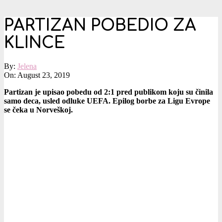
PARTIZAN POBEDIO ZA
KLINCE
By:
Jelena
On:
August 23, 2019
Partizan je upisao pobedu od 2:1 pred publikom koju su činila
samo deca, usled odluke UEFA. Epilog borbe za Ligu Evrope
se čeka u Norveškoj.