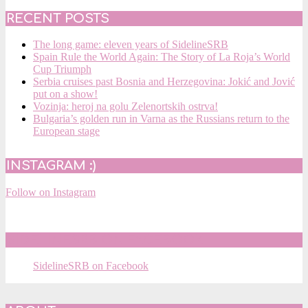
RECENT POSTS
The long game: eleven years of SidelineSRB
Spain Rule the World Again: The Story of La Roja’s World
Cup Triumph
Serbia cruises past Bosnia and Herzegovina: Jokić and Jović
put on a show!
Vozinja: heroj na golu Zelenortskih ostrva!
Bulgaria’s golden run in Varna as the Russians return to the
European stage
INSTAGRAM :)
Follow on Instagram
SIDELINESRB ON FACEBOOK
SidelineSRB on Facebook