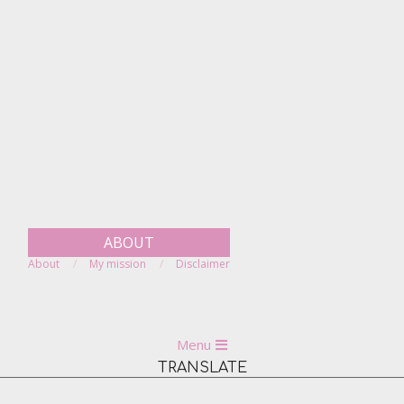
Skip
to
content
ABOUT
About
My mission
Disclaimer
Primary
Menu
Navigation
TRANSLATE
Menu