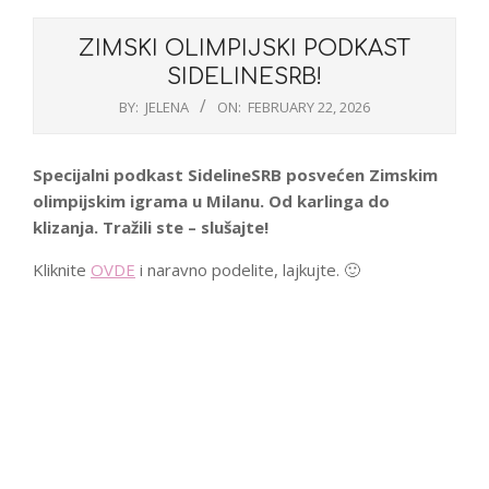
ZIMSKI OLIMPIJSKI PODKAST
SIDELINESRB!
BY:
JELENA
ON:
FEBRUARY 22, 2026
Specijalni podkast SidelineSRB posvećen Zimskim
olimpijskim igrama u Milanu. Od karlinga do
klizanja. Tražili ste – slušajte!
Kliknite
OVDE
i naravno podelite, lajkujte. 🙂