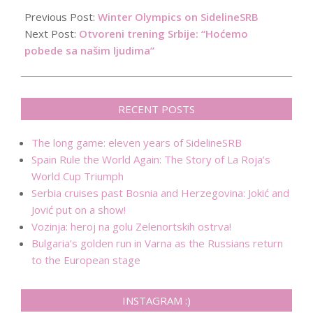
02-
Previous Post:
Winter Olympics on SidelineSRB
22
Next Post:
Otvoreni trening Srbije: “Hoćemo
pobede sa našim ljudima”
RECENT POSTS
The long game: eleven years of SidelineSRB
Spain Rule the World Again: The Story of La Roja’s
World Cup Triumph
Serbia cruises past Bosnia and Herzegovina: Jokić and
Jović put on a show!
Vozinja: heroj na golu Zelenortskih ostrva!
Bulgaria’s golden run in Varna as the Russians return
to the European stage
INSTAGRAM :)