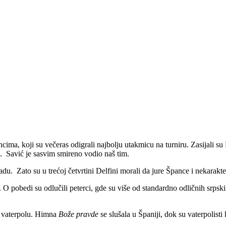
ncima, koji su večeras odigrali najbolju utakmicu na turniru. Zasijali su
e. Savić je sasvim smireno vodio naš tim.
du. Zato su u trećoj četvrtini Delfini morali da jure Špance i nekarakte
. O pobedi su odlučili peterci, gde su više od standardno odličnih srpsk
m vaterpolu. Himna
Bože pravde
se slušala u Španiji, dok su vaterpolis