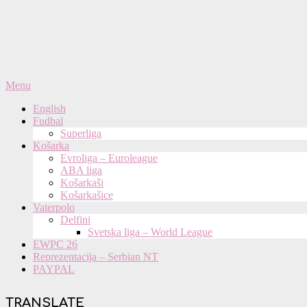
Primary
Menu
Navigation
English
Menu
Fudbal
Superliga
Košarka
Evroliga – Euroleague
ABA liga
Košarkaši
Košarkašice
Vaterpolo
Delfini
Svetska liga – World League
EWPC 26
Reprezentacija – Serbian NT
PAYPAL
TRANSLATE