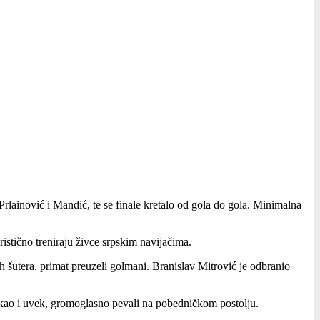
 Prlainović i Mandić, te se finale kretalo od gola do gola. Minimalna
ristično treniraju živce srpskim navijačima.
ih šutera, primat preuzeli golmani. Branislav Mitrović je odbranio
ti kao i uvek, gromoglasno pevali na pobedničkom postolju.