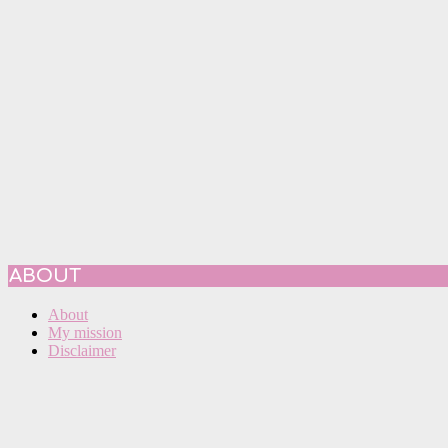
ABOUT
About
My mission
Disclaimer