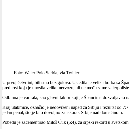
Foto: Water Polo Serbia, via Twitter
U prvoj četvrtini, bili smo bez golova. Usledila je velika borba sa Špa
prednost koja je unosila veliku nervozu, ali ne među same vaterpolist
Odbrana je varirala, kao glavni faktor koji je Špancima dozvoljavao na
Kraj utakmice, označio je nedovršeni napad za Srbiju i rezultat od 7:7
jedan penal, što je bilo dovoljno za iskorak Srbije nad domaćinom.
Pobedu je zacementirao Miloš Ćuk (5:4), za srpski rekord u svetsko