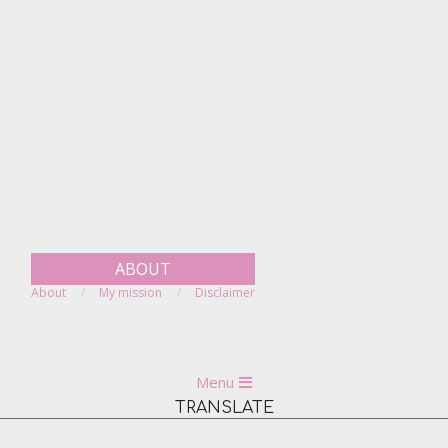
Skip
to
content
ABOUT
About
My mission
Disclaimer
Primary
Menu
Navigation
TRANSLATE
Menu