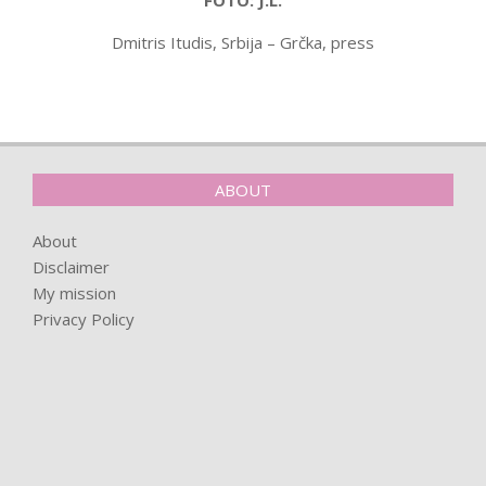
FOTO: J.L.
Dmitris Itudis, Srbija – Grčka, press
2022-
08-
26
ABOUT
About
Disclaimer
My mission
Privacy Policy