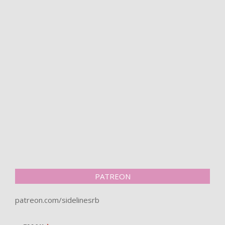
PATREON
patreon.com/sidelinesrb