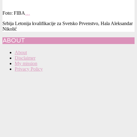
Foto: FIBA
…
Srbija Letonija kvalifikacije za Svetsko Prvenstvo, Hala Aleksandar
Nikolić
2021-
ABOUT
11-
25
About
Disclaimer
My mission
Privacy Policy