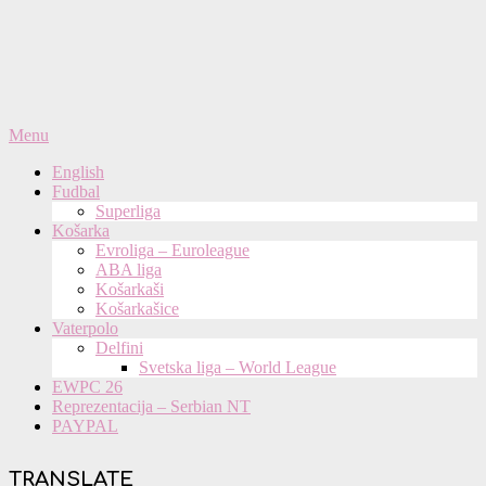
Primary
Menu
Navigation
English
Menu
Fudbal
Superliga
Košarka
Evroliga – Euroleague
ABA liga
Košarkaši
Košarkašice
Vaterpolo
Delfini
Svetska liga – World League
EWPC 26
Reprezentacija – Serbian NT
PAYPAL
TRANSLATE