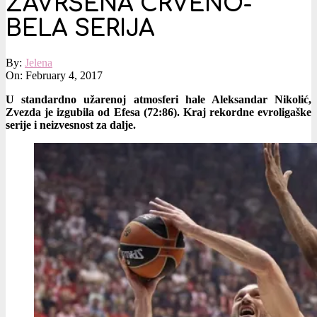
ZAVRŠENA CRVENO-
BELA SERIJA
By:
Jelena
On:
February 4, 2017
U standardno užarenoj atmosferi hale Aleksandar Nikolić,
Zvezda je izgubila od Efesa (72:86). Kraj rekordne evroligaške
serije i neizvesnost za dalje.