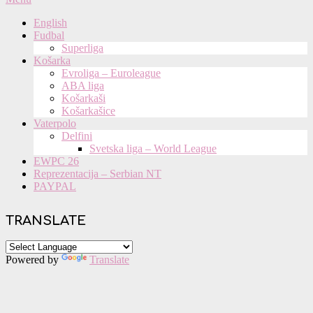
Navigation
English
Menu
Fudbal
Superliga
Košarka
Evroliga – Euroleague
ABA liga
Košarkaši
Košarkašice
Vaterpolo
Delfini
Svetska liga – World League
EWPC 26
Reprezentacija – Serbian NT
PAYPAL
TRANSLATE
Powered by
Translate