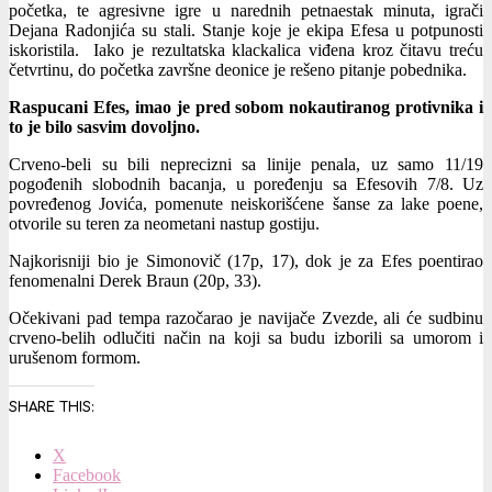
početka, te agresivne igre u narednih petnaestak minuta, igrači
Dejana Radonjića su stali. Stanje koje je ekipa Efesa u potpunosti
iskoristila. Iako je rezultatska klackalica viđena kroz čitavu treću
četvrtinu, do početka završne deonice je rešeno pitanje pobednika.
Raspucani Efes, imao je pred sobom nokautiranog protivnika i
to je bilo sasvim dovoljno.
Crveno-beli su bili neprecizni sa linije penala, uz samo 11/19
pogođenih slobodnih bacanja, u poređenju sa Efesovih 7/8. Uz
povređenog Jovića, pomenute neiskorišćene šanse za lake poene,
otvorile su teren za neometani nastup gostiju.
Najkorisniji bio je Simonovič (17p, 17), dok je za Efes poentirao
fenomenalni Derek Braun (20p, 33).
Očekivani pad tempa razočarao je navijače Zvezde, ali će sudbinu
crveno-belih odlučiti način na koji sa budu izborili sa umorom i
urušenom formom.
SHARE THIS:
X
Facebook