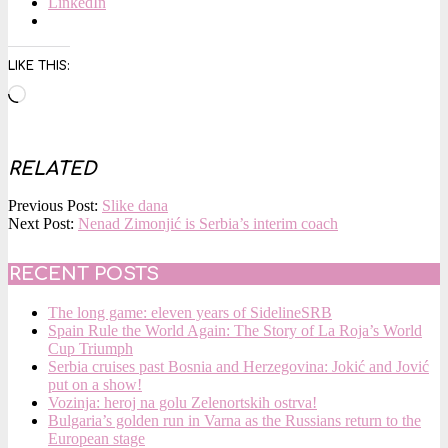
LinkedIn
LIKE THIS:
Loading…
RELATED
2017-
Previous Post:
Slike dana
02-
Next Post:
Nenad Zimonjić is Serbia’s interim coach
04
RECENT POSTS
The long game: eleven years of SidelineSRB
Spain Rule the World Again: The Story of La Roja’s World
Cup Triumph
Serbia cruises past Bosnia and Herzegovina: Jokić and Jović
put on a show!
Vozinja: heroj na golu Zelenortskih ostrva!
Bulgaria’s golden run in Varna as the Russians return to the
European stage