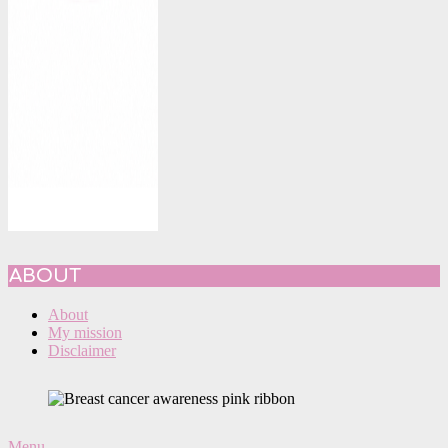
ABOUT
About
My mission
Disclaimer
Primary
Menu