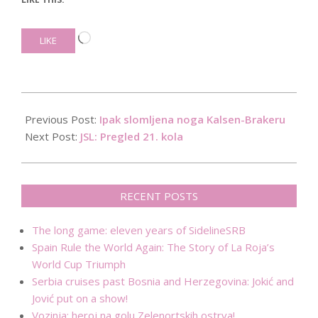
Loading…
LIKE
2015-
12-
Previous Post:
Ipak slomljena noga Kalsen-Brakeru
11
Next Post:
JSL: Pregled 21. kola
RECENT POSTS
The long game: eleven years of SidelineSRB
Spain Rule the World Again: The Story of La Roja’s
World Cup Triumph
Serbia cruises past Bosnia and Herzegovina: Jokić and
Jović put on a show!
Vozinja: heroj na golu Zelenortskih ostrva!