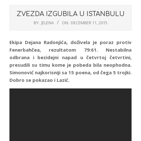
ZVEZDA IZGUBILA U ISTANBULU
BY:
JELENA
ON:
DECEMBER 11, 2015
Ekipa Dejana Radonjića, doživela je poraz protiv
Fenerbahčea, rezultatom 79:61. Nestabilna
odbrana i bezidejni napad u četvrtoj četvrtini,
presudili su timu kome je pobeda bila neophodna.
Simonović najkorisniji sa 15 poena, od čega 5 trojki.
Dobro se pokazao i Lazić.