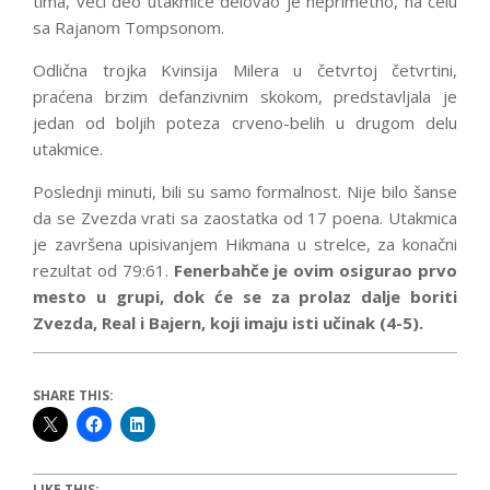
tima, veći deo utakmice delovao je neprimetno, na čelu
sa Rajanom Tompsonom.
Odlična trojka Kvinsija Milera u četvrtoj četvrtini,
praćena brzim defanzivnim skokom, predstavljala je
jedan od boljih poteza crveno-belih u drugom delu
utakmice.
Poslednji minuti, bili su samo formalnost. Nije bilo šanse
da se Zvezda vrati sa zaostatka od 17 poena. Utakmica
je završena upisivanjem Hikmana u strelce, za konačni
rezultat od 79:61.
Fenerbahče je ovim osigurao prvo
mesto u grupi, dok će se za prolaz dalje boriti
Zvezda, Real i Bajern, koji imaju isti učinak (4-5).
SHARE THIS:
LIKE THIS: