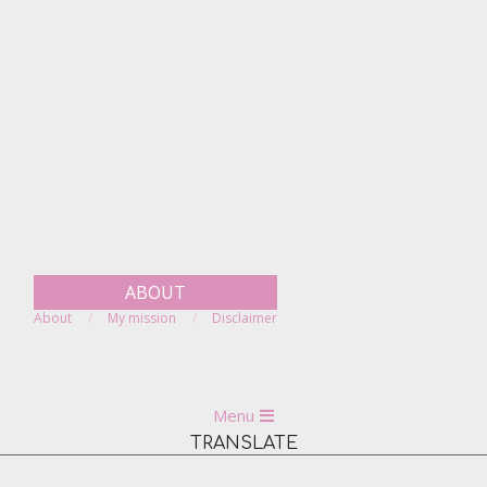
Skip
to
content
ABOUT
About
My mission
Disclaimer
Primary
Menu
Navigation
TRANSLATE
Menu