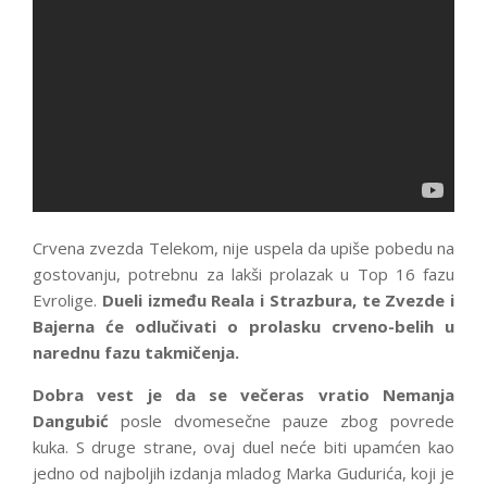
Crvena zvezda Telekom, nije uspela da upiše pobedu na
gostovanju, potrebnu za lakši prolazak u Top 16 fazu
Evrolige.
Dueli između Reala i Strazbura, te Zvezde i
Bajerna će odlučivati o prolasku crveno-belih u
narednu fazu takmičenja.
Dobra vest je da se večeras vratio Nemanja
Dangubić
posle dvomesečne pauze zbog povrede
kuka. S druge strane, ovaj duel neće biti upamćen kao
jedno od najboljih izdanja mladog Marka Gudurića, koji je