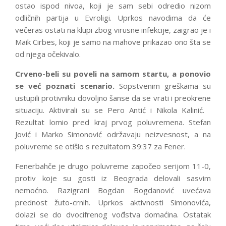
ostao ispod nivoa, koji je sam sebi odredio nizom
odličnih partija u Evroligi. Uprkos navodima da će
večeras ostati na klupi zbog virusne infekcije, zaigrao je i
Maik Cirbes, koji je samo na mahove prikazao ono šta se
od njega očekivalo.
Crveno-beli su poveli na samom startu, a ponovio
se već poznati scenario.
Sopstvenim greškama su
ustupili protivniku dovoljno šanse da se vrati i preokrene
situaciju. Aktivirali su se Pero Antić i Nikola Kalinić.
Rezultat lomio pred kraj prvog poluvremena. Stefan
Jović i Marko Simonović održavaju neizvesnost, a na
poluvreme se otišlo s rezultatom 39:37 za Fener.
Fenerbahče je drugo poluvreme započeo serijom 11-0,
protiv koje su gosti iz Beograda delovali sasvim
nemoćno. Razigrani Bogdan Bogdanović uvećava
prednost žuto-crnih. Uprkos aktivnosti Simonovića,
dolazi se do dvocifrenog vođstva domaćina. Ostatak