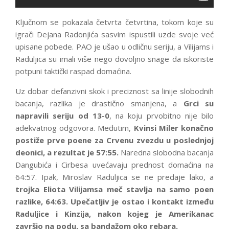
Ključnom se pokazala četvrta četvrtina, tokom koje su
igrači Dejana Radonjića sasvim ispustili uzde svoje već
upisane pobede. PAO je ušao u odličnu seriju, a Vilijams i
Raduljica su imali više nego dovoljno snage da iskoriste
potpuni taktički raspad domaćina.
Uz dobar defanzivni skok i preciznost sa linije slobodnih
bacanja, razlika je drastično smanjena, a
Grci su
napravili seriju od 13-0
, na koju prvobitno nije bilo
adekvatnog odgovora. Međutim,
Kvinsi Miler konačno
postiže prve poene za Crvenu zvezdu u poslednjoj
deonici, a rezultat je 57:55.
Naredna slobodna bacanja
Dangubića i Cirbesa uvećavaju prednost domaćina na
64:57. Ipak, Miroslav Raduljica se ne predaje lako, a
trojka Eliota Vilijamsa meč stavlja na samo poen
razlike, 64:63.
Upečatljiv je ostao i kontakt između
Raduljice i Kinzija, nakon kojeg je Amerikanac
završio na podu, sa bandažom oko rebara.