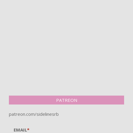
PATREON
patreon.com/sidelinesrb
EMAIL
*