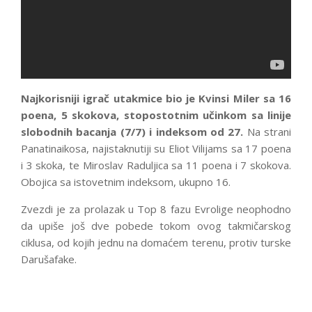
Najkorisniji igrač utakmice bio je Kvinsi Miler sa 16
poena, 5 skokova, stopostotnim učinkom sa linije
slobodnih bacanja (7/7) i indeksom od 27.
Na strani
Panatinaikosa, najistaknutiji su Eliot Vilijams sa 17 poena
i 3 skoka, te Miroslav Raduljica sa 11 poena i 7 skokova.
Obojica sa istovetnim indeksom, ukupno 16.
Zvezdi je za prolazak u Top 8 fazu Evrolige neophodno
da upiše još dve pobede tokom ovog takmičarskog
ciklusa, od kojih jednu na domaćem terenu, protiv turske
Darušafake.