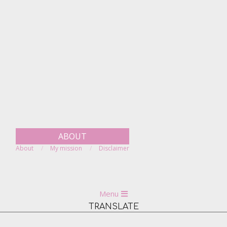
Skip
to
content
ABOUT
About
My mission
Disclaimer
Primary
Menu
Navigation
TRANSLATE
Menu