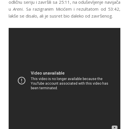
odličnu seriju i završili sa 25:11, na oduševljenje navijača
u
Areni.
Sa razigranim Micićem i rezultatom od 53:42,
lakše se disalo, ali je susret bio daleko od završenog.