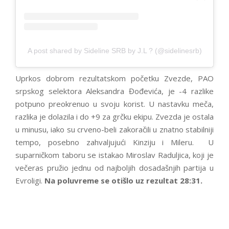
A post shared by Sideline SRB by J.L ? (@sidelinesrb)
Uprkos dobrom rezultatskom početku Zvezde, PAO
srpskog selektora Aleksandra Đođevića, je -4 razlike
potpuno preokrenuo u svoju korist. U nastavku meča,
razlika je dolazila i do +9 za grčku ekipu. Zvezda je ostala
u minusu, iako su crveno-beli zakoračili u znatno stabilniji
tempo, posebno zahvaljujući Kinziju i Mileru. U
suparničkom taboru se istakao Miroslav Raduljica, koji je
večeras pružio jednu od najboljih dosadašnjih partija u
Evroligi.
Na poluvreme se otišlo uz rezultat 28:31.