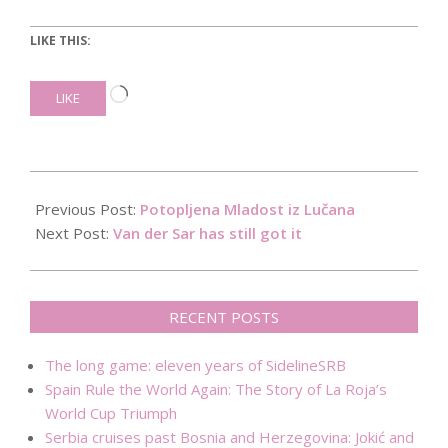
LIKE THIS:
Loading…
LIKE
2016-
03-
Previous Post:
Potopljena Mladost iz Lučana
11
Next Post:
Van der Sar has still got it
RECENT POSTS
The long game: eleven years of SidelineSRB
Spain Rule the World Again: The Story of La Roja’s
World Cup Triumph
Serbia cruises past Bosnia and Herzegovina: Jokić and