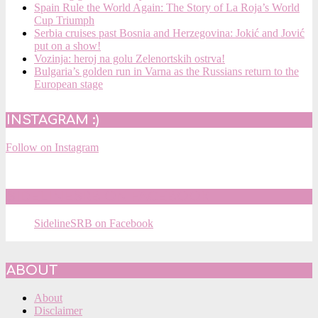
Spain Rule the World Again: The Story of La Roja’s World
Cup Triumph
Serbia cruises past Bosnia and Herzegovina: Jokić and Jović
put on a show!
Vozinja: heroj na golu Zelenortskih ostrva!
Bulgaria’s golden run in Varna as the Russians return to the
European stage
INSTAGRAM :)
Follow on Instagram
SIDELINESRB ON FACEBOOK
SidelineSRB on Facebook
ABOUT
About
Disclaimer