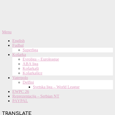
Primary
Menu
Navigation
English
Menu
Fudbal
Superliga
Košarka
Evroliga – Euroleague
ABA liga
Košarkaši
Košarkašice
Vaterpolo
Delfini
Svetska liga – World League
EWPC 26
Reprezentacija – Serbian NT
PAYPAL
TRANSLATE