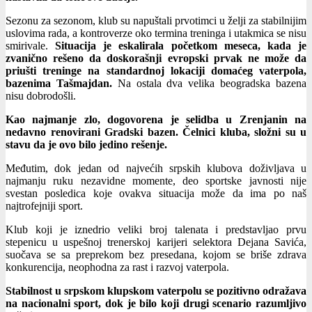
Sezonu za sezonom, klub su napuštali prvotimci u želji za stabilnijim
uslovima rada, a kontroverze oko termina treninga i utakmica se nisu
smirivale.
Situacija je eskalirala početkom meseca, kada je
zvanično rešeno da doskorašnji evropski prvak ne može da
priušti treninge na standardnoj lokaciji domaćeg vaterpola,
bazenima Tašmajdan.
Na ostala dva velika beogradska bazena
nisu dobrodošli.
Kao najmanje zlo, dogovorena je selidba u Zrenjanin na
nedavno renovirani Gradski bazen. Čelnici kluba, složni su u
stavu da je ovo bilo jedino rešenje.
Međutim, dok jedan od najvećih srpskih klubova doživljava u
najmanju ruku nezavidne momente, deo sportske javnosti nije
svestan posledica koje ovakva situacija može da ima po naš
najtrofejniji sport.
Klub koji je iznedrio veliki broj talenata i predstavljao prvu
stepenicu u uspešnoj trenerskoj karijeri selektora Dejana Savića,
suočava se sa preprekom bez presedana, kojom se briše zdrava
konkurencija, neophodna za rast i razvoj vaterpola.
Stabilnost u srpskom klupskom vaterpolu se pozitivno odražava
na nacionalni sport, dok je bilo koji drugi scenario razumljivo