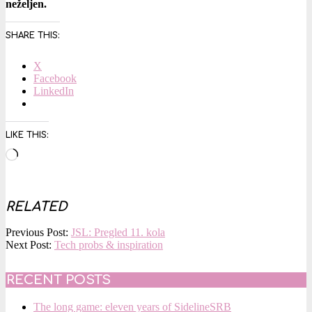
neželjen.
SHARE THIS:
X
Facebook
LinkedIn
LIKE THIS:
Loading…
RELATED
2016-
Previous Post:
JSL: Pregled 11. kola
10-
Next Post:
Tech probs & inspiration
06
RECENT POSTS
The long game: eleven years of SidelineSRB