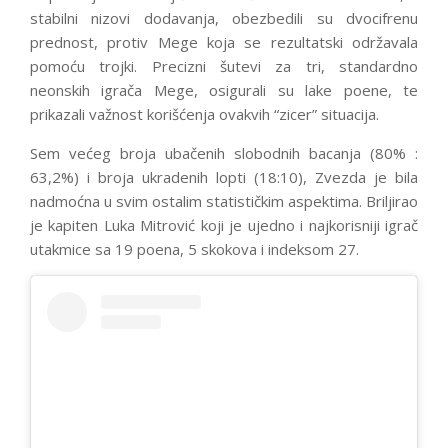
stabilni nizovi dodavanja, obezbedili su dvocifrenu
prednost, protiv Mege koja se rezultatski održavala
pomoću trojki. Precizni šutevi za tri, standardno
neonskih igrača Mege, osigurali su lake poene, te
prikazali važnost korišćenja ovakvih “zicer” situacija.
Sem većeg broja ubačenih slobodnih bacanja (80% :
63,2%) i broja ukradenih lopti (18:10), Zvezda je bila
nadmoćna u svim ostalim statističkim aspektima. Briljirao
je kapiten Luka Mitrović koji je ujedno i najkorisniji igrač
utakmice sa 19 poena, 5 skokova i indeksom 27.