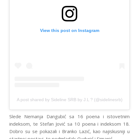
View this post on Instagram
A post shared by Sideline SRB by J.L ? (@sidelinesrb)
Slede Nemanja Dangubić sa 16 poena i istovetnim
indeksom, te Stefan Jović sa 10 poena i indeksom 18.
Dobro su se pokazali i Branko Lazić, kao najiskusniji u
startnoj postavi, te podmladak: Gudurić i Simanić.