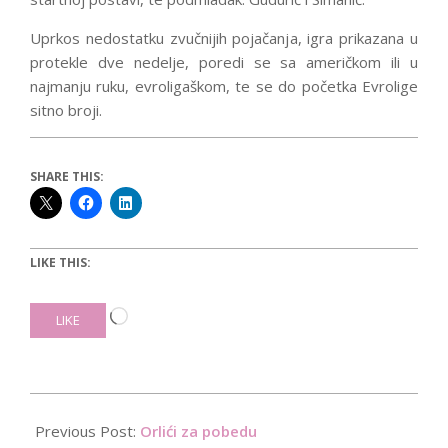
Uprkos nedostatku zvučnijih pojačanja, igra prikazana u
protekle dve nedelje, poredi se sa američkom ili u
najmanju ruku, evroligaškom, te se do početka Evrolige
sitno broji.
SHARE THIS:
LIKE THIS:
Loading…
LIKE
2016-
10-
Previous Post:
Orlići za pobedu