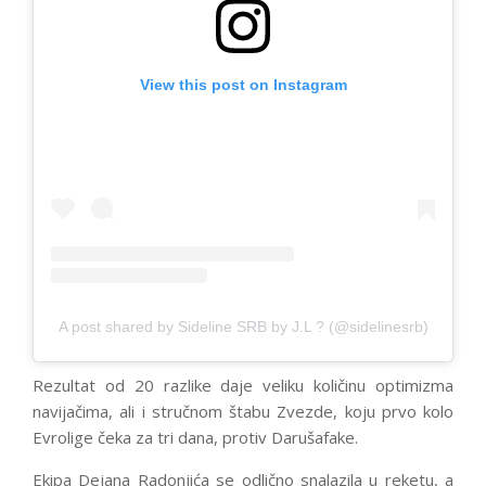
View this post on Instagram
A post shared by Sideline SRB by J.L ? (@sidelinesrb)
Rezultat od 20 razlike daje veliku količinu optimizma
navijačima, ali i stručnom štabu Zvezde, koju prvo kolo
Evrolige čeka za tri dana, protiv Darušafake.
Ekipa Dejana Radonjića se odlično snalazila u reketu, a