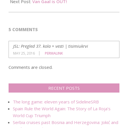
22
Next Post:
Van Gaal is OUT!
5 COMMENTS
JSL: Pregled 37. kola + vesti | tisimiukrvi
MAY 25, 2016
PERMALINK
Comments are closed.
RECENT POSTS
The long game: eleven years of SidelineSRB
Spain Rule the World Again: The Story of La Roja’s
World Cup Triumph
Serbia cruises past Bosnia and Herzegovina: Jokić and