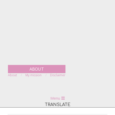
Skip
to
content
ABOUT
About
My mission
Disclaimer
Primary
Menu
Navigation
TRANSLATE
Menu