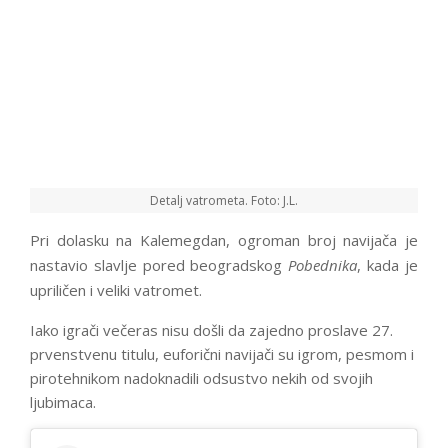
Detalj vatrometa. Foto: J.L.
Pri dolasku na Kalemegdan, ogroman broj navijača je
nastavio slavlje pored beogradskog
Pobednika
, kada je
upriličen i veliki vatromet.
Iako igrači večeras nisu došli da zajedno proslave 27.
prvenstvenu titulu, euforični navijači su igrom, pesmom i
pirotehnikom nadoknadili odsustvo nekih od svojih
ljubimaca.