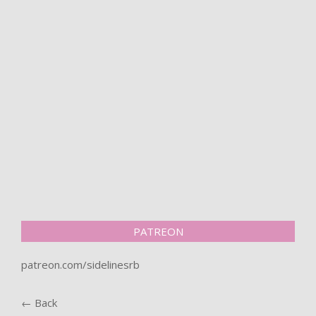
PATREON
patreon.com/sidelinesrb
← Back