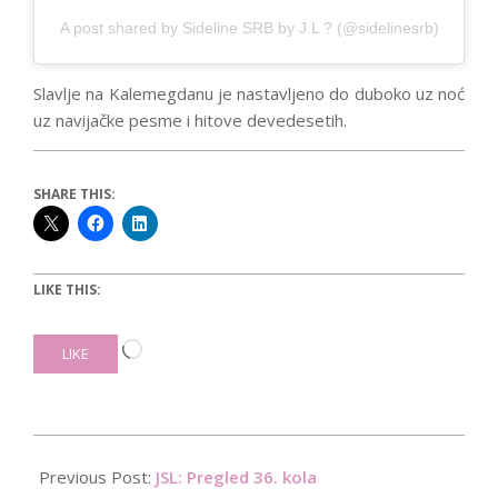
A post shared by Sideline SRB by J.L ? (@sidelinesrb)
Slavlje na Kalemegdanu je nastavljeno do duboko uz noć
uz navijačke pesme i hitove devedesetih.
SHARE THIS:
LIKE THIS:
Loading…
LIKE
2016-
05-
Previous Post:
JSL: Pregled 36. kola