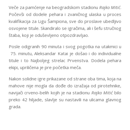
Veče za pamćenje na beogradskom stadionu
Rajko Mitić
.
Počevši od dodele pehara i zvaničnog ulaska u proces
kvalifikacija za Ligu Šampiona, sve do proslave ubedljivo
osvojene titule. Skandiralo se igračima, ali i šefu stručnog
štaba, koji je oduševljeno otpozdravljao.
Posle odigranih 90 minuta i svog pogotka na utakmici u
75. minutu, Aleksandar Katai je došao i do individualne
titule i to Najboljeg strelac Prvenstva. Dodela pehara
ekipi, upriličena je pre početka meča.
Nakon solidne igre prikazane od strane oba tima, koja na
mahove nije mogla da dođe do izražaja od pirotehnike,
navijači crveno-belih kojih je na stadionu
Rajko Mitić
bilo
preko 42 hiljade, slavlje su nastavili na ulicama glavnog
grada.