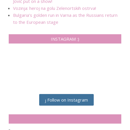
Jović put on a show!
Vozinja: heroj na golu Zelenortskih ostrva!
Bulgaria’s golden run in Varna as the Russians return
to the European stage
INSTAGRAM :)
Follow on Instagram
SIDELINESRB ON FACEBOOK