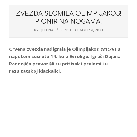
ZVEZDA SLOMILA OLIMPIJAKOS!
PIONIR NA NOGAMA!
BY:
JELENA
ON:
DECEMBER 9, 2021
Crvena zvezda nadigrala je Olimpijakos (81:76) u
napetom susretu 14. kola Evrolige. Igrači Dejana
Radonjića prevazišli su pritisak i prelomili
u
rezultatskoj klackalici.