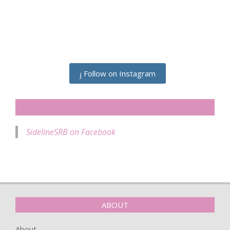
Follow on Instagram
SIDELINESRB ON FACEBOOK
SidelineSRB on Facebook
ABOUT
About