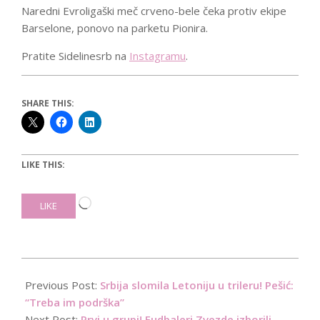
Naredni Evroligaški meč crveno-bele čeka protiv ekipe
Barselone, ponovo na parketu Pionira.
Pratite Sidelinesrb na
Instagramu
.
SHARE THIS:
LIKE THIS:
Loading…
LIKE
2021-
12-
Previous Post:
Srbija slomila Letoniju u trileru! Pešić:
09
“Treba im podrška”
Next Post:
Prvi u grupi! Fudbaleri Zvezde izborili