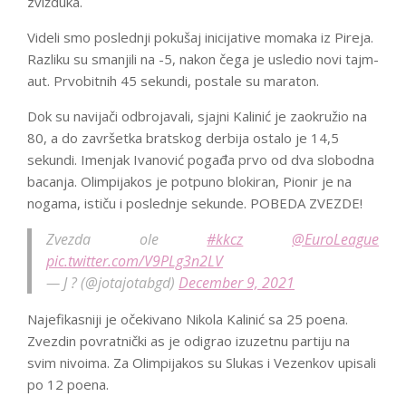
zvižduka.
Videli smo poslednji pokušaj inicijative momaka iz Pireja.
Razliku su smanjili na -5, nakon čega je usledio novi tajm-
aut. Prvobitnih 45 sekundi, postale su maraton.
Dok su navijači odbrojavali, sjajni Kalinić je zaokružio na
80, a do završetka bratskog derbija ostalo je 14,5
sekundi. Imenjak Ivanović pogađa prvo od dva slobodna
bacanja. Olimpijakos je potpuno blokiran, Pionir je na
nogama, ističu i poslednje sekunde. POBEDA ZVEZDE!
Zvezda ole
#kkcz
@EuroLeague
pic.twitter.com/V9PLg3n2LV
— J ? (@jotajotabgd)
December 9, 2021
Najefikasniji je očekivano Nikola Kalinić sa 25 poena.
Zvezdin povratnički as je odigrao izuzetnu partiju na
svim nivoima. Za Olimpijakos su Slukas i Vezenkov upisali
po 12 poena.