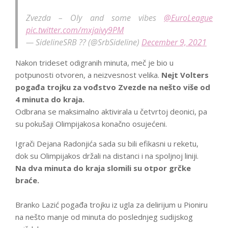
Zvezda – Oly and some vibes
@EuroLeague
pic.twitter.com/mxjaivy9PM
— SidelineSRB ?? (@SrbSideline)
December 9, 2021
Nakon trideset odigranih minuta, meč je bio u
potpunosti otvoren, a neizvesnost velika.
Nejt Volters
pogađa trojku za vođstvo Zvezde na nešto više od
4 minuta do kraja.
Odbrana se maksimalno aktivirala u četvrtoj deonici, pa
su pokušaji Olimpijakosa konačno osujećeni.
Igrači Dejana Radonjića sada su bili efikasni u reketu,
dok su Olimpijakos držali na distanci i na spoljnoj liniji.
Na dva minuta do kraja slomili su otpor grčke
braće.
Branko Lazić pogađa trojku iz ugla za delirijum u Pioniru
na nešto manje od minuta do poslednjeg sudijskog