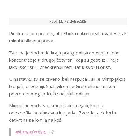
Foto: J.L. / SidelineSRB
Pionir nije bio prepun, ali je buka nakon prvih dvadesetak
minuta bila ona prava.
Zvezda je vodila do kraja prvog poluvremena, uz pad
koncentracije u drugoj četvrtini, koji su gosti iz Pireja
lako iskoristili i preokrenuli rezultat u svoju korist.
U nastavku su se crveno-beli raspucali, ali je Olimpijakos
bio jači, precizniji. Snalazili su se Grci odlično i nakon
povremeno egzotičnih sudijskih odluka.
Minimalno vođstvo, smenjivali su egali, koje je
obezbeđivala ofanzivna inicijativa Zvezde, a četvrta
četvrtina se lomila na koš.
#Atmosferično
✨?