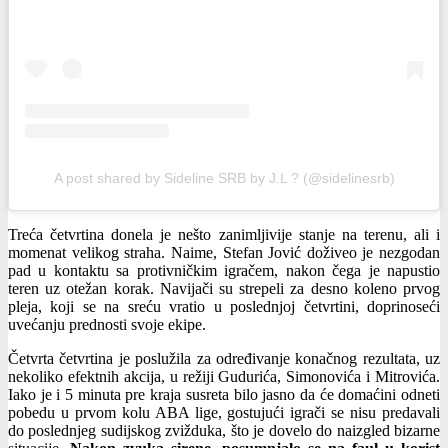
A post shared by Sideline SRB by J.L ? (@sidelinesrb)
Treća četvrtina donela je nešto zanimljivije stanje na terenu, ali i
momenat velikog straha. Naime, Stefan Jović doživeo je nezgodan
pad u kontaktu sa protivničkim igračem, nakon čega je napustio
teren uz otežan korak. Navijači su strepeli za desno koleno prvog
pleja, koji se na sreću vratio u poslednjoj četvrtini, doprinoseći
uvećanju prednosti svoje ekipe.
Četvrta četvrtina je poslužila za određivanje konačnog rezultata, uz
nekoliko efektnih akcija, u režiji Gudurića, Simonovića i Mitrovića.
Iako je i 5 minuta pre kraja susreta bilo jasno da će domaćini odneti
pobedu u prvom kolu ABA lige, gostujući igrači se nisu predavali
do poslednjeg sudijskog zvižduka, što je dovelo do naizgled bizarne