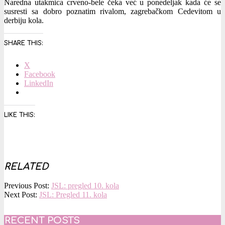
Naredna utakmica crveno-bele čeka već u ponedeljak kada će se
susresti sa dobro poznatim rivalom, zagrebačkom Cedevitom u
derbiju kola.
SHARE THIS:
X
Facebook
LinkedIn
LIKE THIS:
RELATED
2016-
Previous Post:
JSL: pregled 10. kola
09-
Next Post:
JSL: Pregled 11. kola
30
RECENT POSTS