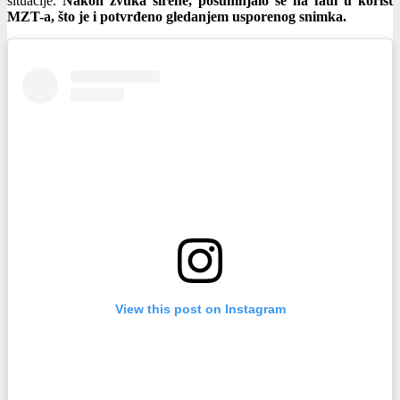
situacije.
Nakon zvuka sirene, posumnjalo se na faul u korist
MZT-a, što je i potvrđeno gledanjem usporenog snimka.
View this post on Instagram