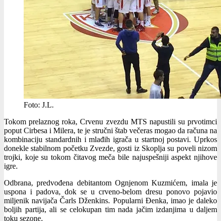
Foto: J.L.
Tokom prelaznog roka, Crvenu zvezdu MTS napustili su prvotimci
poput Cirbesa i Milera, te je stručni štab večeras mogao da računa na
kombinaciju standardnih i mlađih igrača u startnoj postavi. Uprkos
donekle stabilnom početku Zvezde, gosti iz Skoplja su poveli nizom
trojki, koje su tokom čitavog meča bile najuspešniji aspekt njihove
igre.
Odbrana, predvođena debitantom Ognjenom Kuzmićem, imala je
uspona i padova, dok se u crveno-belom dresu ponovo pojavio
miljenik navijača Čarls Dženkins. Popularni Đenka, imao je daleko
boljih partija, ali se celokupan tim nada jačim izdanjima u daljem
toku sezone.