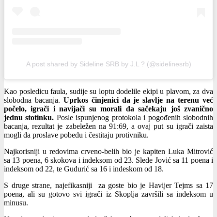
A post shared by Sideline SRB by J.L ? (@sidelinesrb)
Kao posledicu faula, sudije su loptu dodelile ekipi u plavom, za dva
slobodna bacanja.
Uprkos činjenici da je slavlje na terenu već
počelo, igrači i navijači su morali da sačekaju još zvanično
jednu stotinku.
Posle ispunjenog protokola i pogođenih slobodnih
bacanja, rezultat je zabeležen na 91:69, a ovaj put su igrači zaista
mogli da proslave pobedu i čestitaju protivniku.
Najkorisniji u redovima crveno-belih bio je kapiten Luka Mitrović
sa 13 poena, 6 skokova i indeksom od 23. Slede Jović sa 11 poena i
indeksom od 22, te Gudurić sa 16 i indeskom od 18.
S druge strane, najefikasniji za goste bio je Havijer Tejms sa 17
poena, ali su gotovo svi igrači iz Skoplja završili sa indeksom u
minusu.