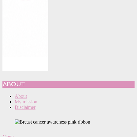
ABOUT
About
My mission
Disclaimer
Primary
Menu