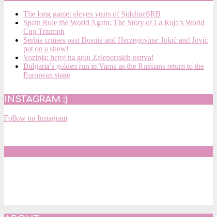
The long game: eleven years of SidelineSRB
Spain Rule the World Again: The Story of La Roja’s World
Cup Triumph
Serbia cruises past Bosnia and Herzegovina: Jokić and Jović
put on a show!
Vozinja: heroj na golu Zelenortskih ostrva!
Bulgaria’s golden run in Varna as the Russians return to the
European stage
INSTAGRAM :)
Follow on Instagram
SIDELINESRB ON FACEBOOK