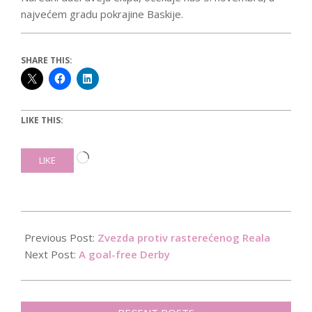
najvećem gradu pokrajine Baskije.
SHARE THIS:
LIKE THIS:
Loading…
LIKE
2015-
10-
Previous Post:
Zvezda protiv rasterećenog Reala
22
Next Post:
A goal-free Derby