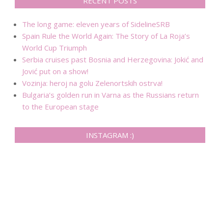
RECENT POSTS
The long game: eleven years of SidelineSRB
Spain Rule the World Again: The Story of La Roja’s
World Cup Triumph
Serbia cruises past Bosnia and Herzegovina: Jokić and
Jović put on a show!
Vozinja: heroj na golu Zelenortskih ostrva!
Bulgaria’s golden run in Varna as the Russians return
to the European stage
INSTAGRAM :)