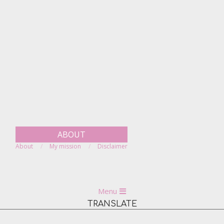
Skip
to
content
ABOUT
About
My mission
Disclaimer
Primary
Menu
Navigation
TRANSLATE
Menu