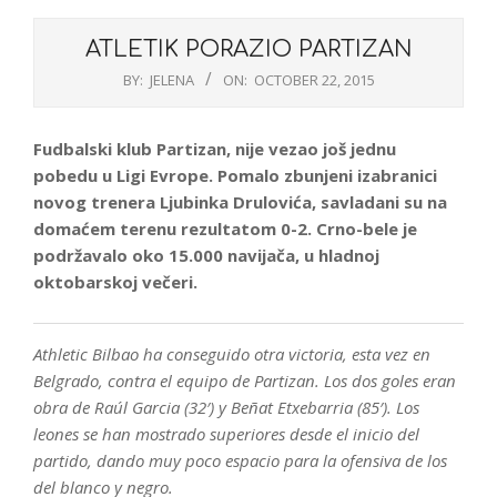
ATLETIK PORAZIO PARTIZAN
BY:
JELENA
ON:
OCTOBER 22, 2015
Fudbalski klub Partizan, nije vezao još jednu
pobedu u Ligi Evrope. Pomalo zbunjeni izabranici
novog trenera Ljubinka Drulovića, savladani su na
domaćem terenu rezultatom 0-2. Crno-bele je
podržavalo oko 15.000 navijača, u hladnoj
oktobarskoj večeri.
Athletic Bilbao ha conseguido otra victoria, esta vez en
Belgrado, contra el equipo de Partizan. Los dos goles eran
obra de Raúl Garcia (32′) y Beñat Etxebarria (85′). Los
leones se han mostrado superiores desde el inicio del
partido, dando muy poco espacio para la ofensiva de los
del blanco y negro.