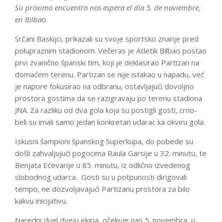
Su próximo encuentro nos espera el día 5. de noviembre,
en Bilba
o.
Srčani Baskijci, prikazali su svoje sportsko znanje pred
polupraznim stadionom. Večeras je Atletik Bilbao postao
prvi zvanično španski tim, koji je deklasirao Partizan na
domaćem terenu. Partizan se nije istakao u napadu, već
je napore fokusirao na odbranu, ostavljajući dovoljno
prostora gostima da se razigravaju po terenu stadiona
JNA. Za razliku od dva gola koja su postigli gosti, crno-
beli su imali samo jedan konkretan udarac ka okviru gola.
Iskusni šampioni španskog Superkupa, do pobede su
došli zahvaljujući pogocima Raula Garsije u 32. minutu, te
Benjata Ećevarije u 85. minutu, iz odlično izvedenog
slobodnog udarca. Gosti su u potpunosti dirigovali
tempo, ne dozvoljavajući Partizanu prostora za bilo
kakvu inicijativu.
Naredni duel dveju ekipa, očekuje nas 5. novembra, u