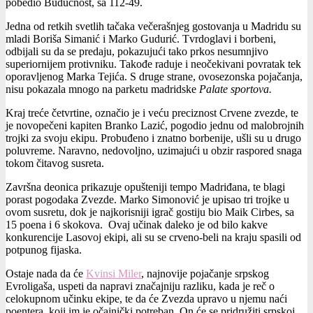
pobedio Budućnost, sa 112-49.
Jedna od retkih svetlih tačaka večerašnjeg gostovanja u Madridu su
mladi Boriša Simanić i Marko Gudurić. Tvrdoglavi i borbeni,
odbijali su da se predaju, pokazujući tako prkos nesumnjivo
superiornijem protivniku. Takođe raduje i neočekivani povratak tek
oporavljenog Marka Tejića. S druge strane, ovosezonska pojačanja,
nisu pokazala mnogo na parketu madridske
Palate sportova.
Kraj treće četvrtine, označio je i veću preciznost Crvene zvezde, te
je novopečeni kapiten Branko Lazić, pogodio jednu od malobrojnih
trojki za svoju ekipu. Probuđeno i znatno borbenije, ušli su u drugo
poluvreme. Naravno, nedovoljno, uzimajući u obzir raspored snaga
tokom čitavog susreta.
Završna deonica prikazuje opušteniji tempo Madriđana, te blagi
porast pogodaka Zvezde. Marko Simonović je upisao tri trojke u
ovom susretu, dok je najkorisniji igrač gostiju bio Maik Cirbes, sa
15 poena i 6 skokova. Ovaj učinak daleko je od bilo kakve
konkurencije Lasovoj ekipi, ali su se crveno-beli na kraju spasili od
potpunog fijaska.
Ostaje nada da će
Kvinsi Miler
, najnovije pojačanje srpskog
Evroligaša, uspeti da napravi značajniju razliku, kada je reč o
celokupnom učinku ekipe, te da će Zvezda upravo u njemu naći
poentera, koji im je očajnički potreban. On će se pridružiti srpskoj