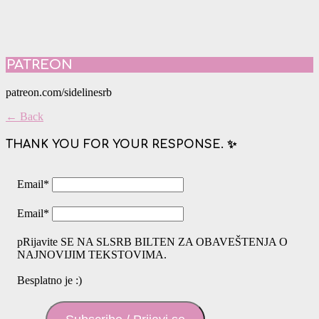
PATREON
patreon.com/sidelinesrb
← Back
THANK YOU FOR YOUR RESPONSE. ✨
Email
*
Email
*
pRijavite SE NA SLSRB BILTEN ZA OBAVEŠTENJA O
NAJNOVIJIM TEKSTOVIMA.
Besplatno je :)