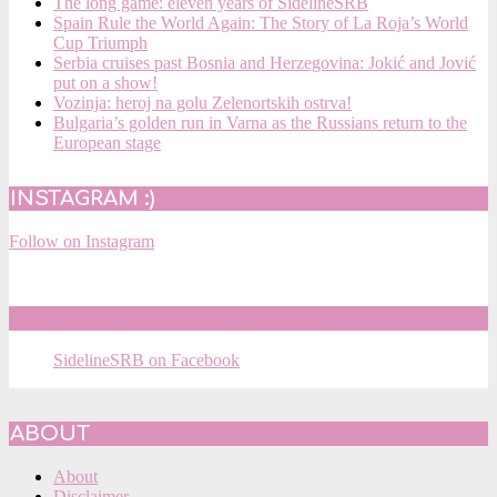
The long game: eleven years of SidelineSRB
Spain Rule the World Again: The Story of La Roja’s World
Cup Triumph
Serbia cruises past Bosnia and Herzegovina: Jokić and Jović
put on a show!
Vozinja: heroj na golu Zelenortskih ostrva!
Bulgaria’s golden run in Varna as the Russians return to the
European stage
INSTAGRAM :)
Follow on Instagram
SIDELINESRB ON FACEBOOK
SidelineSRB on Facebook
ABOUT
About
Disclaimer