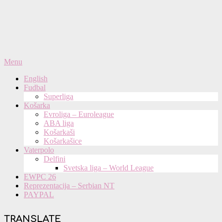
Primary
Menu
Navigation
English
Menu
Fudbal
Superliga
Košarka
Evroliga – Euroleague
ABA liga
Košarkaši
Košarkašice
Vaterpolo
Delfini
Svetska liga – World League
EWPC 26
Reprezentacija – Serbian NT
PAYPAL
TRANSLATE