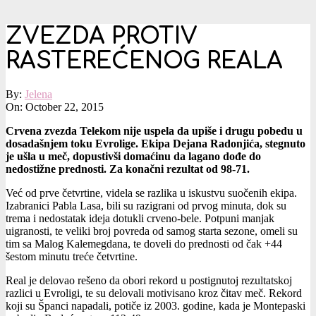
ZVEZDA PROTIV
RASTEREĆENOG REALA
By:
Jelena
On:
October 22, 2015
Crvena zvezda Telekom nije uspela da upiše i drugu pobedu u
dosadašnjem toku Evrolige. Ekipa Dejana Radonjića, stegnuto
je ušla u meč, dopustivši domaćinu da lagano dođe do
nedostižne prednosti. Za konačni rezultat od 98-71.
Već od prve četvrtine, videla se razlika u iskustvu suočenih ekipa.
Izabranici Pabla Lasa, bili su razigrani od prvog minuta, dok su
trema i nedostatak ideja dotukli crveno-bele. Potpuni manjak
uigranosti, te veliki broj povreda od samog starta sezone, omeli su
tim sa Malog Kalemegdana, te doveli do prednosti od čak +44
šestom minutu treće četvrtine.
Real je delovao rešeno da obori rekord u postignutoj rezultatskoj
razlici u Evroligi, te su delovali motivisano kroz čitav meč. Rekord
koji su Španci napadali, potiče iz 2003. godine, kada je Montepaski