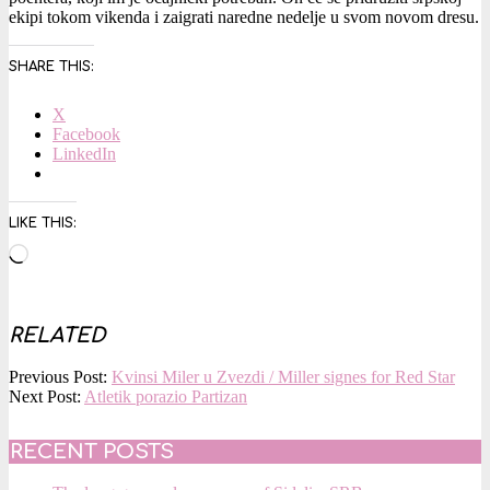
ekipi tokom vikenda i zaigrati naredne nedelje u svom novom dresu.
SHARE THIS:
X
Facebook
LinkedIn
LIKE THIS:
Loading…
RELATED
2015-
Previous Post:
Kvinsi Miler u Zvezdi / Miller signes for Red Star
10-
Next Post:
Atletik porazio Partizan
22
RECENT POSTS