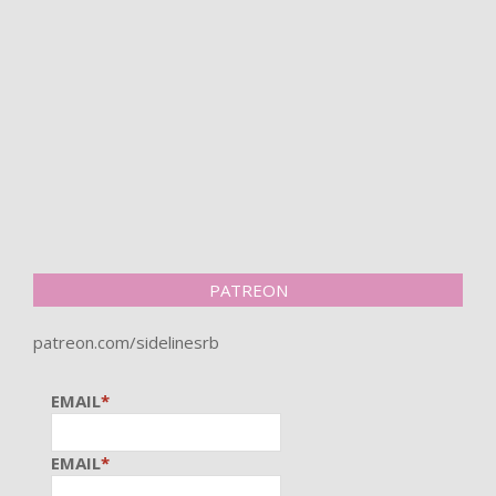
PATREON
patreon.com/sidelinesrb
EMAIL
*
EMAIL
*