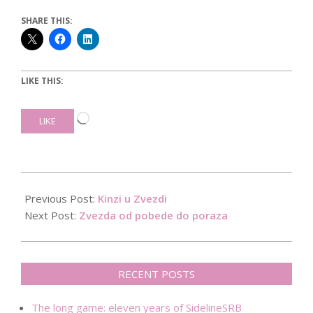
SHARE THIS:
LIKE THIS:
Loading…
LIKE
2015-
12-
Previous Post:
Kinzi u Zvezdi
29
Next Post:
Zvezda od pobede do poraza
RECENT POSTS
The long game: eleven years of SidelineSRB