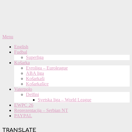
Primary
Menu
Navigation
English
Menu
Fudbal
Superliga
Košarka
Evroliga – Euroleague
ABA liga
Košarkaši
Košarkašice
Vaterpolo
Delfini
Svetska liga – World League
EWPC 26
Reprezentacija – Serbian NT
PAYPAL
TRANSLATE