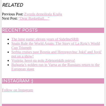
RELATED
2015-
Previous Post:
Zvezda demolirala Kralja
11-
Next Post:
“Dear Basketball…”
29
RECENT POSTS
The long game: eleven years of SidelineSRB
Spain Rule the World Again: The Story of La Roja’s World
Cup Triumph
Serbia cruises past Bosnia and Herzegovina: Jokić and Jović
put on a show!
Vozinja: heroj na golu Zelenortskih ostrva!
Bulgaria’s golden run in Varna as the Russians return to the
European stage
INSTAGRAM :)
Follow on Instagram