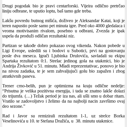
Drugi pogodak bio je pravi centarforski. Vijeira odlično pretrčao
liniju odbrane, te uputio loptu, baš tamo gde treba.
Lakšu povredu butnog mišića, doživeo je Aleksandar Katai, koji je
teren napustio posle samo pet minuta igre. Pred oko 4000 gledalaca i
veoma motivisanim rivalom, posebno u odbrani, Zvezda je ipak
uspela da produži odličan rezultatski niz.
Partizan se takođe dobro pokazao ovog vikenda. Nakon pobede u
Ligi Evrope, usledili su i bodovi u Subotici, prvi na gostovanju
posle dva meseca. Igrači Ljubinka Drulovića, savladali su ekipu
Spartaka rezultatom 0:1. Strelac jedinog gola na utakmici, bio je
Andrija Živković u 51. minutu. Mladi reprezentativac, ponovo je bio
na nivou zadatka, te je sem zahvaljujući golu bio zapažen i zbog
atratkivnih paseva.
Trener crno-belih, pun je optimizma na kraju odlične nedelje:
“Prisutna je velika pozitivna energija, i tada se znatno lakše dolazi
do trijumfa. (…) Težak period je iza nas, ali ušli smo u dobar ritam.
Vratilo se zadovoljstvo i želimo da na najbolji nacin završimo ovaj
deo sezone.”
Rad i Javor su remizirali rezultatom 1-1, uz strelce Borka
Veselinovića u 10. te Stefana Dražića, u 38. minutu utakmice.