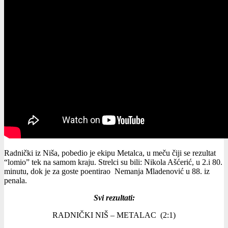
Radnički iz Niša, pobedio je ekipu Metalca, u meču čiji se rezultat
“lomio” tek na samom kraju. Strelci su bili: Nikola Ašćerić, u 2.i 80.
minutu, dok je za goste poentirao Nemanja Mladenović u 88. iz
penala.
Svi rezultati:
RADNIČKI NIŠ – METALAC (2:1)