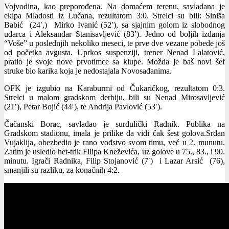
Vojvodina, kao preporođena. Na domaćem terenu, savladana je
ekipa Mladosti iz Lučana, rezultatom 3:0. Strelci su bili: Siniša
Babić (24′,) Mirko Ivanić (52′), sa sjajnim golom iz slobodnog
udarca i Aleksandar Stanisavljević (83′). Jedno od boljih izdanja
“Voše” u poslednjih nekoliko meseci, te prve dve vezane pobede još
od početka avgusta. Uprkos suspenziji, trener Nenad Lalatović,
pratio je svoje nove prvotimce sa klupe. Možda je baš novi šef
struke bio karika koja je nedostajala Novosađanima.
OFK je izgubio na Karaburmi od Čukaričkog, rezultatom 0:3.
Strelci u malom gradskom derbiju, bili su Nenad Mirosavljević
(21′), Petar Bojić (44′), te Andrija Pavlović (53′).
Čačanski Borac, savladao je surdulički Radnik. Publika na
Gradskom stadionu, imala je prilike da vidi čak šest golova.Srđan
Vujaklija, obezbedio je rano vođstvo svom timu, već u 2. munutu.
Zatim je usledio het-trik Filipa Kneževića, uz golove u 75., 83., i 90.
minutu. Igrači Radnika, Filip Stojanović (7′) i Lazar Arsić (76),
smanjili su razliku, za konačnih 4:2.