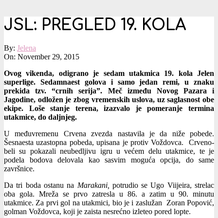
JSL: PREGLED 19. KOLA
By:
Jelena
On:
November 29, 2015
Ovog vikenda, odigrano je sedam utakmica 19. kola Jelen
superlige. Sedamnaest golova i samo jedan remi, u znaku
prekida tzv. “crnih serija”. Meč između Novog Pazara i
Jagodine, odložen je zbog vremenskih uslova, uz saglasnost obe
ekipe. Loše stanje terena, izazvalo je pomeranje termina
utakmice, do daljnjeg.
U međuvremenu Crvena zvezda nastavila je da niže pobede.
Šesnaesta uzastopna pobeda, upisana je protiv Voždovca. Crveno-
beli su pokazali neubedljivu igru u većem delu utakmice, te je
podela bodova delovala kao sasvim moguća opcija, do same
završnice.
Da tri boda ostanu na
Marakani,
potrudio se Ugo Viijeira, strelac
oba gola. Mreža se prvo zatresla u 86. a zatim u 90. minutu
utakmice. Za prvi gol na utakmici, bio je i zaslužan Zoran Popović,
golman Voždovca, koji je zaista nesrećno izleteo pored lopte.