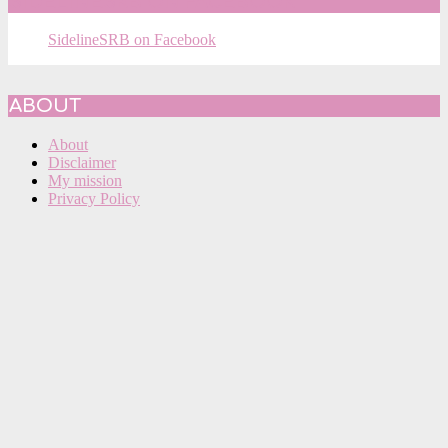
SIDELINESRB ON FACEBOOK
SidelineSRB on Facebook
ABOUT
About
Disclaimer
My mission
Privacy Policy