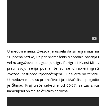
U međuvremenu, Zvezda je uspela da smanji minus na
10 poena razlike, uz par promašenih slobodnih bacanja i
veliku angažovanost gostiju u igri. Razigrani Kvinsi Miler,
pravi svoju seriju poena, te su se ohrabreni igrači
Zvezde našli pred izjednačenjem. Real crta po terenu.
U međuvremenu su promašivali Ljulj i Mačiulis, a pogodio
je Štimac. Kraj treće četvrtine od 66:67, za završnicu
namenjenu onima sa čeličnim nervima.