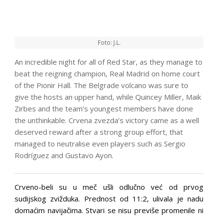
Foto: J.L.
An incredible night for all of Red Star, as they manage to
beat the reigning champion, Real Madrid on home court
of the Pionir Hall. The Belgrade volcano was sure to
give the hosts an upper hand, while Quincey Miller, Maik
Zirbes and the team’s youngest members have done
the unthinkable. Crvena zvezda’s victory came as a well
deserved reward after a strong group effort, that
managed to neutralise even players such as Sergio
Rodríguez and Gustavo Ayon.
Crveno-beli su u meč ušli odlučno već od prvog
sudijskog zvižduka. Prednost od 11:2, ulivala je nadu
domaćim navijačima. Stvari se nisu previše promenile ni