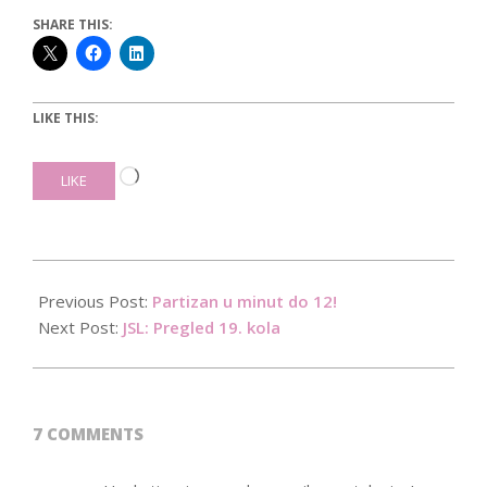
SHARE THIS:
LIKE THIS:
Loading…
LIKE
2015-
11-
Previous Post:
Partizan u minut do 12!
28
Next Post:
JSL: Pregled 19. kola
7 COMMENTS