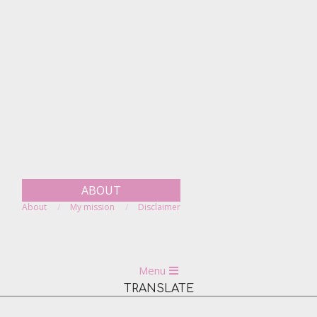
Skip
to
content
ABOUT
About
My mission
Disclaimer
Primary
Menu
Navigation
TRANSLATE
Menu