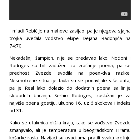
I mladi Rebić je na mahove zasijao, pa je njegova sjajna
trojka uvećala vođstvo ekipe Dejana Radonjića na
74:70.
Nekadašnji šampion, nije se predavao lako. Noćioni i
Rodriges su bili zaduženi za vraćanje poena, pa se
prednost Zvezde svodila na poen-dva razlike.
Nesmotrene situacije faula su se ponavljale više puta,
pa je Real lako dolazio do dodatnih poena sa linije
slobodnih bacanja. Serhio Rodriges, zaslužan je za
najviše poena gostiju, ukupno 16, uz 6 skokova i indeks
od 31.
Kako se utakmica bližila kraju, tako se vođstvo Zvezde
smanjivalo, ali je temperatura u beogradskom Hramu
košarke rasla. Navijači su ovacijama pratili svaku kretnju