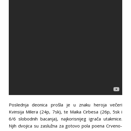
Poslednja deonica prošla je u znaku heroja večeri
Kvinsija Milera (24p, 7sk), te Maika Cirbesa (26p, 5sk i
6/6 slobodnih bacanja), najkorisnijeg igrača utakmice.
Njih dvojica su zaslužna za gotovo pola poena Crveno-