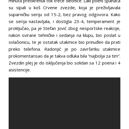
minuta preokrenuli tok treće deonice. Laki poeni Španaca
su sipali u koš Crvene zvezde, koja je preživljavala
suparničku seriju od 15-2, bez pravog odgovora. Kako
se serija nastavljala, i dostigla 23-4, temperament je
proključao, pa je Stefan Jović zbog nesportske reakcije,
nakon svirane tehničke i sedanja na klupu, bio poslat u
svlačionicu, te je ostatak utakmice bio prinuđen da prati
preko telefona. Radonjić je po završetku utakmice
prokomentarisao da je takva odluka bila “najbolja za tim”.
Zvezdin plej je do isključenja bio solidan sa 12 poena i 4
asistencije.