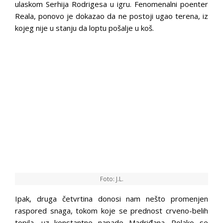
ulaskom Serhija Rodrigesa u igru. Fenomenalni poenter
Reala, ponovo je dokazao da ne postoji ugao terena, iz
kojeg nije u stanju da loptu pošalje u koš.
Foto: J.L.
Ipak, druga četvrtina donosi nam nešto promenjen
raspored snaga, tokom koje se prednost crveno-belih
topila, uz konstantne napade Madriđana. Polako se