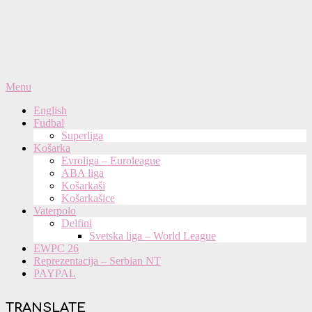
Primary
Menu
Navigation
English
Menu
Fudbal
Superliga
Košarka
Evroliga – Euroleague
ABA liga
Košarkaši
Košarkašice
Vaterpolo
Delfini
Svetska liga – World League
EWPC 26
Reprezentacija – Serbian NT
PAYPAL
TRANSLATE