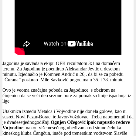
Jagodina je savladala ekipu OFK rezultatom 3:1 na domaćem
terenu. Za Jagodinu je poentirao Aleksandar Jevtić u desetom
minutu. Izjednačio je Komnen Andrić u 26,. da bi se za pobedu
“Ćurana” postarao Mile Savković pogocima u 35. i 78. minutu.
Ovo je veoma značajna pobeda za Jagodince, s obzirom na
činjenicu da se veći deo sezone bore za pomak sa linije ispadanja iz
lige.
Utakmica između Metalca i Vojvodine nije donela golove, kao ni
susreti Novi Pazar-Borac, te Javor-Voždovac. Treba napomenuti i da
je dvadesetjednogodišnji
Ognjen Ožegović ipak napustio redove
Vojvodine
, nakon višemesečnog ubeđivanja od strane čelnika
kineskog kluba Čangčun, inače pod trenerskim vođstvom Slaviše