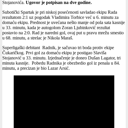
Stojanovića.
Ugovor je potpisan na dve godine.
Subotički Spartak je pri niskoj posećenosti savladao ekipu Rada
rezultatom 2:1 uz pogodak Vladimira Torbice već u 6. minutu za
domaću ekipu. Prednost je uvećana nešto manje od pola sata kasnije
u 33. minutu, kada je autogolom Zoran Ljubinković rezultat
postavio na 2:0. Rad je naredni gol, ovaj put u pravu mrežu smestio
u 68. minutu, a strelac je Nikola Maraš.
Superligaški debitant Radnik, je sačuvao tri boda protiv ekipe
Čukaričkog. Prvi gol za domaću ekipu je postigao Slaviša
Stojanović u 33. minutu. Izjednačenje je doneo Dušan Lagator, tri
minuta kasnije. Pobedu Radnika je obezbedio gol iz penala u 84.
minutu, a precizan je bio Lazar Arsić.