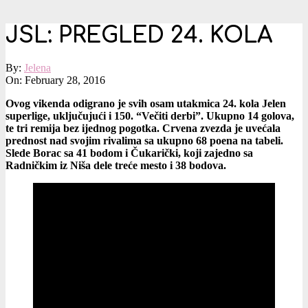
JSL: PREGLED 24. KOLA
By:
Jelena
On:
February 28, 2016
Ovog vikenda odigrano je svih osam utakmica 24. kola Jelen
superlige, uključujući i 150. “Večiti derbi”. Ukupno 14 golova,
te tri remija bez ijednog pogotka. Crvena zvezda je uvećala
prednost nad svojim rivalima sa ukupno 68 poena na tabeli.
Slede Borac sa 41 bodom i Čukarički, koji zajedno sa
Radničkim iz Niša dele treće mesto i 38 bodova.