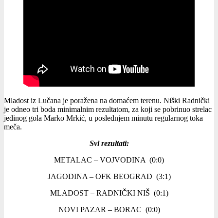
Mladost iz Lučana je poražena na domaćem terenu. Niški Radnički
je odneo tri boda minimalnim rezultatom, za koji se pobrinuo strelac
jedinog gola Marko Mrkić, u poslednjem minutu regularnog toka
meča.
Svi rezultati:
METALAC – VOJVODINA (0:0)
JAGODINA – OFK BEOGRAD (3:1)
MLADOST – RADNIČKI NIŠ (0:1)
NOVI PAZAR – BORAC (0:0)