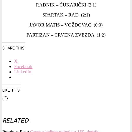
RADNIK – ČUKARIČKI (2:1)
SPARTAK – RAD (2:1)
JAVOR MATIS – VOŽDOVAC (0:0)
PARTIZAN – CRVENA ZVEZDA (1:2)
SHARE THIS:
X
Facebook
LinkedIn
LIKE THIS:
Loading…
RELATED
2016-
Previous Post:
Crveno-belima pobeda u 150. derbiju