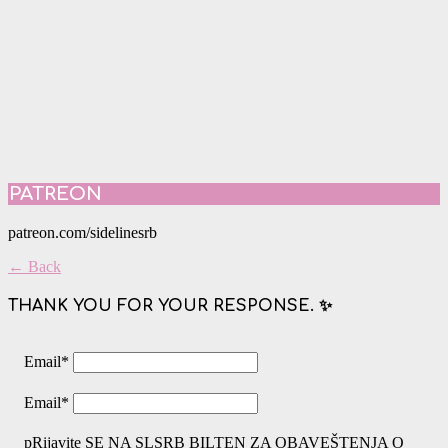
PATREON
patreon.com/sidelinesrb
← Back
THANK YOU FOR YOUR RESPONSE. ✨
Email
*
Email
*
pRijavite SE NA SLSRB BILTEN ZA OBAVEŠTENJA O