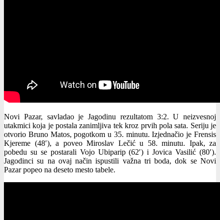
Novi Pazar, savladao je Jagodinu rezultatom 3:2. U neizvesnoj
utakmici koja je postala zanimljiva tek kroz prvih pola sata. Seriju je
otvorio Bruno Matos, pogotkom u 35. minutu. Izjednačio je Frensis
Kjereme (48′), a poveo Miroslav Lečić u 58. minutu. Ipak, za
pobedu su se postarali Vojo Ubiparip (62′) i Jovica Vasilić (80′).
Jagodinci su na ovaj način ispustili važna tri boda, dok se Novi
Pazar popeo na deseto mesto tabele.