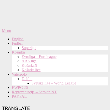
Primary
Menu
Navigation
English
Menu
Fudbal
Superliga
Košarka
Evroliga – Euroleague
ABA liga
Košarkaši
Košarkašice
Vaterpolo
Delfini
Svetska liga – World League
EWPC 26
Reprezentacija – Serbian NT
PAYPAL
TRANSLATE