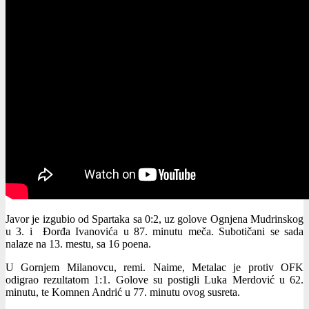
Javor je izgubio od Spartaka sa 0:2, uz golove Ognjena Mudrinskog
u 3. i Đorđa Ivanovića u 87. minutu meča. Subotičani se sada
nalaze na 13. mestu, sa 16 poena.
U Gornjem Milanovcu, remi. Naime, Metalac je protiv OFK
odigrao rezultatom 1:1. Golove su postigli Luka Merdović u 62.
minutu, te Komnen Andrić u 77. minutu ovog susreta.