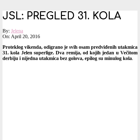
JSL: PREGLED 31. KOLA
By:
Jelena
On:
April 20, 2016
Proteklog vikenda, odigrano je svih osam predviđenih utakmica
31. kola Jelen superlige. Dva remija, od kojih jedan u Večitom
derbiju i nijedna utakmica bez golova, epilog su minulog kola
.