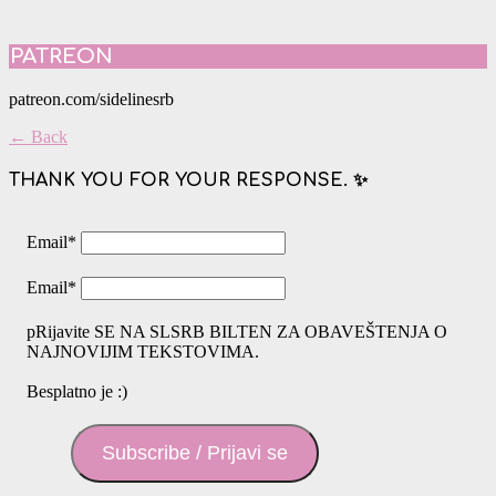
PATREON
patreon.com/sidelinesrb
← Back
THANK YOU FOR YOUR RESPONSE. ✨
Email
*
Email
*
pRijavite SE NA SLSRB BILTEN ZA OBAVEŠTENJA O
NAJNOVIJIM TEKSTOVIMA.
Besplatno je :)
Subscribe / Prijavi se