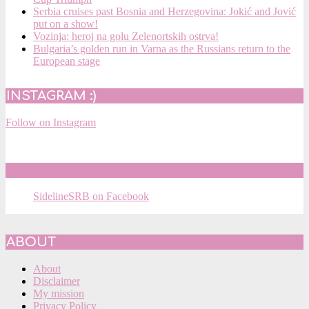
Serbia cruises past Bosnia and Herzegovina: Jokić and Jović
put on a show!
Vozinja: heroj na golu Zelenortskih ostrva!
Bulgaria’s golden run in Varna as the Russians return to the
European stage
INSTAGRAM :)
Follow on Instagram
SIDELINESRB ON FACEBOOK
SidelineSRB on Facebook
ABOUT
About
Disclaimer
My mission
Privacy Policy