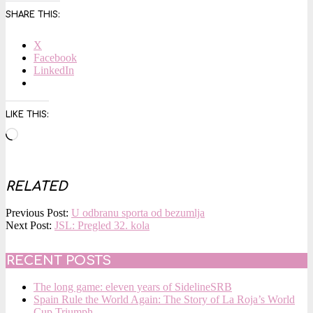
SHARE THIS:
X
Facebook
LinkedIn
LIKE THIS:
Loading…
RELATED
2016-
Previous Post:
U odbranu sporta od bezumlja
04-
Next Post:
JSL: Pregled 32. kola
20
RECENT POSTS
The long game: eleven years of SidelineSRB
Spain Rule the World Again: The Story of La Roja’s World
Cup Triumph