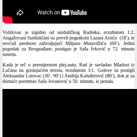
Voždovac je izgubio od surduličkog Radnika, rezultatom 1:2.
Angažovani Surduličani su poveli pogotkom Lazara Arsića (18′), te
uvećali prednost zahvaljujući Miljanu Mutavdžiću (60′). Jedini
pogodak za Beograđane, postigao je Saša Ivković u 72. minutu
susreta.
Kada je reč o premijernom plej-autu, Rad je savladao Mladost iz
Lučana na gostujućem terenu, rezultatom 3:1. Golove su postigli
Aleksandar Lutovac (36′, 90′) i Andrija Kaluđerović (80′), dok je za
domaće poentirao Saša Jovanović u 50. minutu, iz penala.