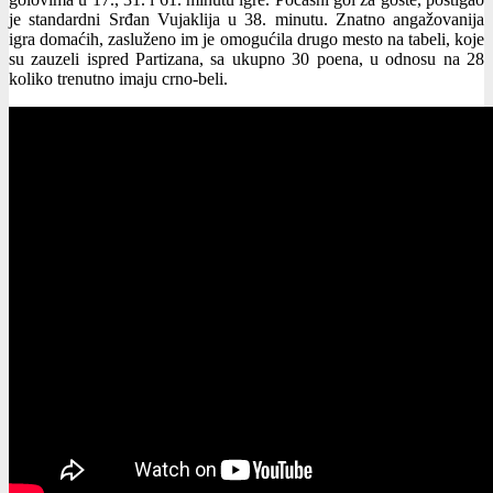
je standardni Srđan Vujaklija u 38. minutu. Znatno angažovanija
igra domaćih, zasluženo im je omogućila drugo mesto na tabeli, koje
su zauzeli ispred Partizana, sa ukupno 30 poena, u odnosu na 28
koliko trenutno imaju crno-beli.