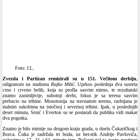
Foto: J.L.
Zvezda i Partizan remizirali su u 151. Večitom derbiju
,
odigranom na stadionu
Rajko Mitić.
Uprkos poslednja dva susreta
crno i crveno belih, koja su prošla sasvim mirno, te rezultatski
znatno zanimljivije, subotnji derbi, fokus je sa terena sasvim
prebacio na tribine. Monotonija na travnatom terenu, razbijana je
stalnim sukobima na istočnoj i severnoj tribini. Ipak, u poslednjih
deset minuta, Srnić i Everton su se postarali da publika vidi makar
dva pogotka.
Znatno je bilo mirnije na drugom kraju grada, u duelu Čukaričkog i
Borca. Čuka je zadržala tri boda, uz het-trik Andrije Pavlovića,
golovima u 17., 31. i 61. minutu igre. Počasni gol za goste, postigao