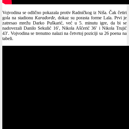
Vojvodina se odlično pokazala protiv Radničkog iz Niša. Čak četiri
gola na stadionu
Karađorđe
, dokaz su porasta forme Lala. Prvi je
zatresao mrežu Darko Puškarić, već u 5. minutu igre, da bi se
nadovezali Danilo Sekulić 16′, Nikola Ašćerić 36′ i Nikola Trujić
43′. Vojvodina se trenutno nalazi na četvrtoj poziciji sa 26 poena na
tabeli.