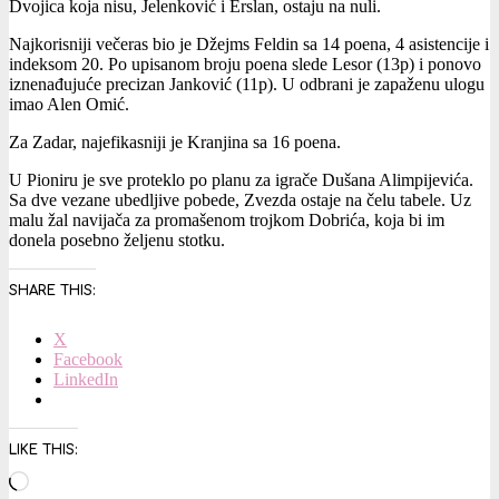
Dvojica koja nisu, Jelenković i Erslan, ostaju na nuli.
Najkorisniji večeras bio je Džejms Feldin sa 14 poena, 4 asistencije i
indeksom 20. Po upisanom broju poena slede Lesor (13p) i ponovo
iznenađujuće precizan Janković (11p). U odbrani je zapaženu ulogu
imao Alen Omić.
Za Zadar, najefikasniji je Kranjina sa 16 poena.
U Pioniru je sve proteklo po planu za igrače Dušana Alimpijevića.
Sa dve vezane ubedljive pobede, Zvezda ostaje na čelu tabele. Uz
malu žal navijača za promašenom trojkom Dobrića, koja bi im
donela posebno željenu stotku.
SHARE THIS:
X
Facebook
LinkedIn
LIKE THIS:
Loading…