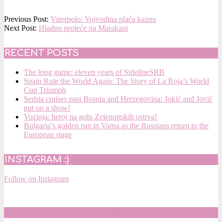
2018-
Previous Post:
Vaterpolo: Vojvodina plaća kaznu
02-
Next Post:
Hladno proleće na Marakani
12
RECENT POSTS
The long game: eleven years of SidelineSRB
Spain Rule the World Again: The Story of La Roja’s World
Cup Triumph
Serbia cruises past Bosnia and Herzegovina: Jokić and Jović
put on a show!
Vozinja: heroj na golu Zelenortskih ostrva!
Bulgaria’s golden run in Varna as the Russians return to the
European stage
INSTAGRAM :)
Follow on Instagram
SIDELINESRB ON FACEBOOK