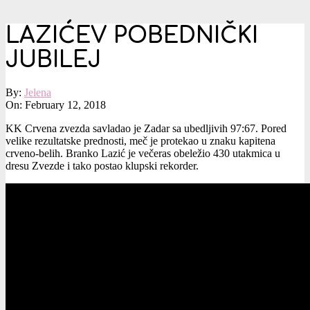
LAZIĆEV POBEDNIČKI
JUBILEJ
By:
Jelena
On:
February 12, 2018
KK Crvena zvezda savladao je Zadar sa ubedljivih 97:67. Pored
velike rezultatske prednosti, meč je protekao u znaku kapitena
crveno-belih. Branko Lazić je večeras obeležio 430 utakmica u
dresu Zvezde i tako postao klupski rekorder.