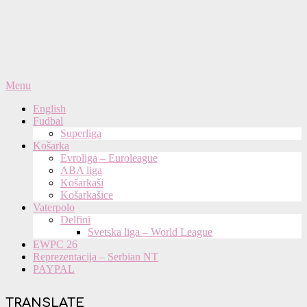
Primary
Menu
Navigation
English
Menu
Fudbal
Superliga
Košarka
Evroliga – Euroleague
ABA liga
Košarkaši
Košarkašice
Vaterpolo
Delfini
Svetska liga – World League
EWPC 26
Reprezentacija – Serbian NT
PAYPAL
TRANSLATE