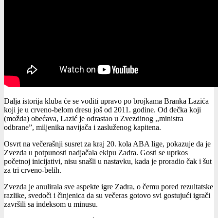
Dalja istorija kluba će se voditi upravo po brojkama Branka Lazića
koji je u crveno-belom dresu još od 2011. godine. Od dečka koji
(možda) obećava, Lazić je odrastao u Zvezdinog ,,ministra
odbrane”, miljenika navijača i zasluženog kapitena.
Osvrt na večerašnji susret za kraj 20. kola ABA lige, pokazuje da je
Zvezda u potpunosti nadjačala ekipu Zadra. Gosti se uprkos
početnoj inicijativi, nisu snašli u nastavku, kada je proradio čak i šut
za tri crveno-belih.
Zvezda je anulirala sve aspekte igre Zadra, o čemu pored rezultatske
razlike, svedoči i činjenica da su večeras gotovo svi gostujući igrači
završili sa indeksom u minusu.