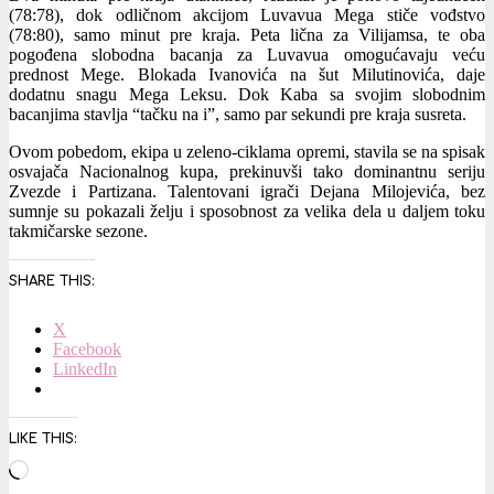
(78:78), dok odličnom akcijom Luvavua Mega stiče vođstvo
(78:80), samo minut pre kraja. Peta lična za Vilijamsa, te oba
pogođena slobodna bacanja za Luvavua omogućavaju veću
prednost Mege. Blokada Ivanovića na šut Milutinovića, daje
dodatnu snagu Mega Leksu. Dok Kaba sa svojim slobodnim
bacanjima stavlja “tačku na i”, samo par sekundi pre kraja susreta.
Ovom pobedom, ekipa u zeleno-ciklama opremi, stavila se na spisak
osvajača Nacionalnog kupa, prekinuvši tako dominantnu seriju
Zvezde i Partizana. Talentovani igrači Dejana Milojevića, bez
sumnje su pokazali želju i sposobnost za velika dela u daljem toku
takmičarske sezone.
SHARE THIS:
X
Facebook
LinkedIn
LIKE THIS:
Loading…