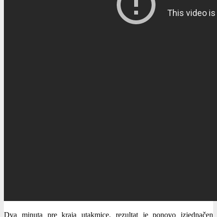
Dva minuta pre kraja utakmice, rezultat je ponovo izjednačen