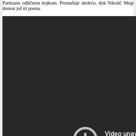
Partizanu odličnom trojkom. Promašuje sledeću, dok Nikolić Megi
donosi još tri poena.