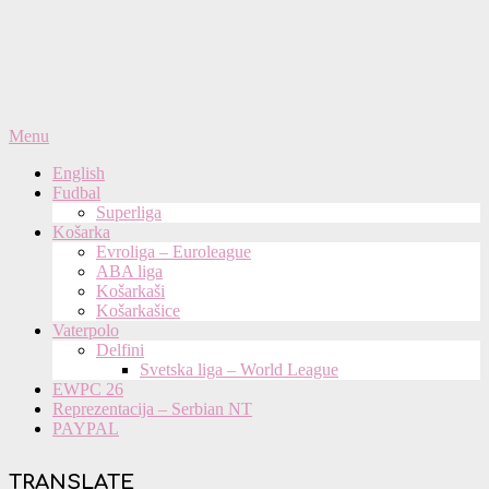
Primary
Menu
Navigation
English
Menu
Fudbal
Superliga
Košarka
Evroliga – Euroleague
ABA liga
Košarkaši
Košarkašice
Vaterpolo
Delfini
Svetska liga – World League
EWPC 26
Reprezentacija – Serbian NT
PAYPAL
TRANSLATE