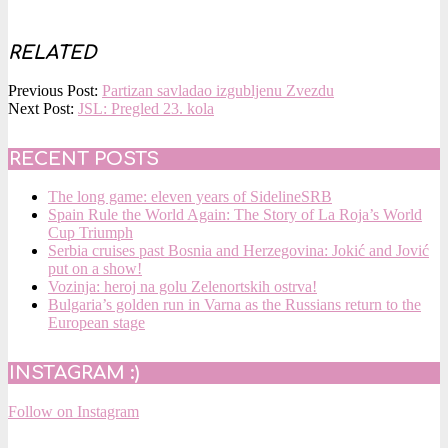
RELATED
2016-
Previous Post:
Partizan savladao izgubljenu Zvezdu
02-
Next Post:
JSL: Pregled 23. kola
21
RECENT POSTS
The long game: eleven years of SidelineSRB
Spain Rule the World Again: The Story of La Roja’s World
Cup Triumph
Serbia cruises past Bosnia and Herzegovina: Jokić and Jović
put on a show!
Vozinja: heroj na golu Zelenortskih ostrva!
Bulgaria’s golden run in Varna as the Russians return to the
European stage
INSTAGRAM :)
Follow on Instagram