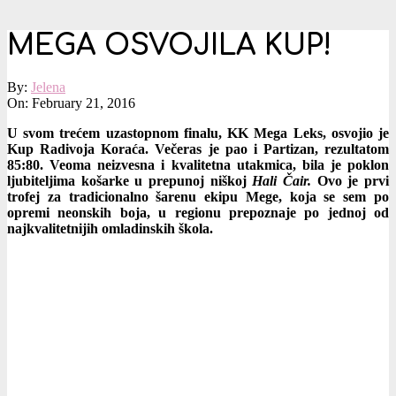
MEGA OSVOJILA KUP!
By:
Jelena
On:
February 21, 2016
U svom trećem uzastopnom finalu, KK Mega Leks, osvojio je
Kup Radivoja Koraća. Večeras je pao i Partizan, rezultatom
85:80. Veoma neizvesna i kvalitetna utakmica, bila je poklon
ljubiteljima košarke u prepunoj niškoj
Hali Čair
.
Ovo je prvi
trofej za tradicionalno šarenu ekipu Mege, koja se sem po
opremi neonskih boja, u regionu prepoznaje po jednoj od
najkvalitetnijih omladinskih škola.