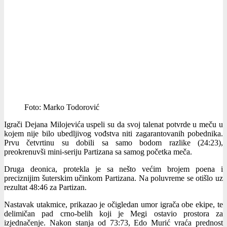
Foto: Marko Todorović
Igrači Dejana Milojevića uspeli su da svoj talenat potvrde u meču u
kojem nije bilo ubedljivog vođstva niti zagarantovanih pobednika.
Prvu četvrtinu su dobili sa samo bodom razlike (24:23),
preokrenuvši mini-seriju Partizana sa samog početka meča.
Druga deonica, protekla je sa nešto većim brojem poena i
preciznijim šuterskim učinkom Partizana. Na poluvreme se otišlo uz
rezultat 48:46 za Partizan.
Nastavak utakmice, prikazao je očigledan umor igrača obe ekipe, te
delimičan pad crno-belih koji je Megi ostavio prostora za
izjednačenje. Nakon stanja od 73:73, Edo Murić vraća prednost