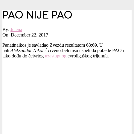
PAO NIJE PAO
By:
Jelena
On:
December 22, 2017
Panatinaikos je savladao Zvezdu rezultatom 63:69. U
hali
Aleksandar Nikolić
crveno-beli nisu uspeli da pobede PAO i
tako dođu do četvrtog
uzastupnog
evroligaškog trijumfa.