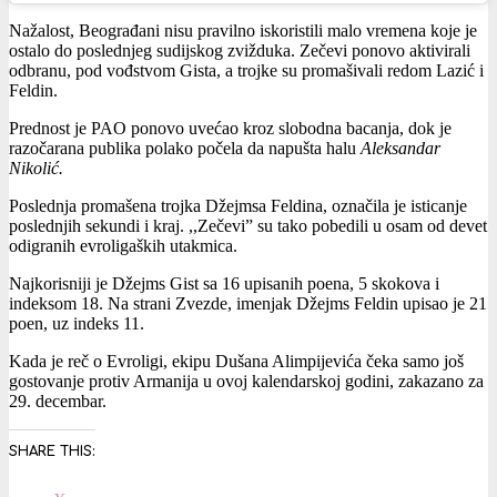
Nažalost, Beograđani nisu pravilno iskoristili malo vremena koje je
ostalo do poslednjeg sudijskog zvižduka. Zečevi ponovo aktivirali
odbranu, pod vođstvom Gista, a trojke su promašivali redom Lazić i
Feldin.
Prednost je PAO ponovo uvećao kroz slobodna bacanja, dok je
razočarana publika polako počela da napušta halu
Aleksandar
Nikolić.
Poslednja promašena trojka Džejmsa Feldina, označila je isticanje
poslednjih sekundi i kraj. ,,Zečevi” su tako pobedili u osam od devet
odigranih evroligaških utakmica.
Najkorisniji je Džejms Gist sa 16 upisanih poena, 5 skokova i
indeksom 18. Na strani Zvezde, imenjak Džejms Feldin upisao je 21
poen, uz indeks 11.
Kada je reč o Evroligi, ekipu Dušana Alimpijevića čeka samo još
gostovanje protiv Armanija u ovoj kalendarskoj godini, zakazano za
29. decembar.
SHARE THIS: