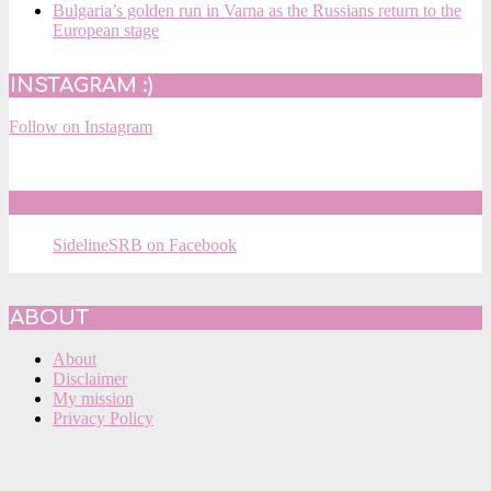
Bulgaria’s golden run in Varna as the Russians return to the
European stage
INSTAGRAM :)
Follow on Instagram
SIDELINESRB ON FACEBOOK
SidelineSRB on Facebook
ABOUT
About
Disclaimer
My mission
Privacy Policy