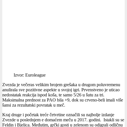
Izvor: Euroleague
Zvezda je večeras velikim brojem grešaka u drugom poluvremenu
anulirala sve pozitivne aspekte u svojoj igri. Prvenstveno je uticao
nedostatak reakcija ispod koša, te samo 5/26 u šutu za tri.
Maksimalna prednost za PAO bila +9, dok su crveno-beli imali više
šansi za rezultatski povratak u meč.
Kraj druge i početak treće četvrtine označili su najbolje izdanje
Zvezde u poslednjem e domaćem meču u 2017. godini. Istakli su se
Feldin i Bjelica. Međutim, grčki gosti u zelenom su odigrali odličnu