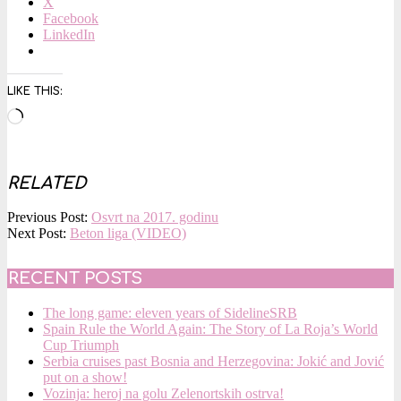
X
Facebook
LinkedIn
LIKE THIS:
Loading…
RELATED
2017-
Previous Post:
Osvrt na 2017. godinu
12-
Next Post:
Beton liga (VIDEO)
22
RECENT POSTS
The long game: eleven years of SidelineSRB
Spain Rule the World Again: The Story of La Roja’s World
Cup Triumph
Serbia cruises past Bosnia and Herzegovina: Jokić and Jović
put on a show!
Vozinja: heroj na golu Zelenortskih ostrva!