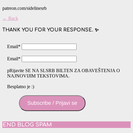
patreon.com/sidelinesrb
← Back
THANK YOU FOR YOUR RESPONSE. ✨
Email
*
Email
*
pRijavite SE NA SLSRB BILTEN ZA OBAVEŠTENJA O
NAJNOVIJIM TEKSTOVIMA.
Besplatno je :)
Subscribe / Prijavi se
END BLOG SPAM