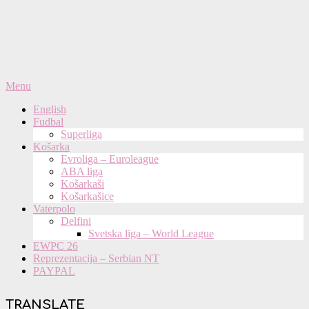
Primary
Menu
Navigation
English
Menu
Fudbal
Superliga
Košarka
Evroliga – Euroleague
ABA liga
Košarkaši
Košarkašice
Vaterpolo
Delfini
Svetska liga – World League
EWPC 26
Reprezentacija – Serbian NT
PAYPAL
TRANSLATE