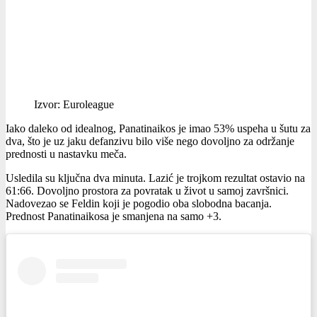
Izvor: Euroleague
Iako daleko od idealnog, Panatinaikos je imao 53% uspeha u šutu za
dva, što je uz jaku defanzivu bilo više nego dovoljno za održanje
prednosti u nastavku meča.
Usledila su ključna dva minuta. Lazić je trojkom rezultat ostavio na
61:66. Dovoljno prostora za povratak u život u samoj završnici.
Nadovezao se Feldin koji je pogodio oba slobodna bacanja.
Prednost Panatinaikosa je smanjena na samo +3.