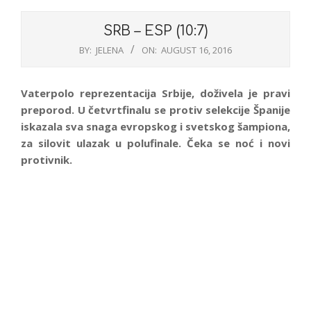
SRB – ESP (10:7)
BY:
JELENA
ON:
AUGUST 16, 2016
Vaterpolo reprezentacija Srbije, doživela je pravi
preporod. U četvrtfinalu se protiv selekcije Španije
iskazala sva snaga evropskog i svetskog šampiona,
za silovit ulazak u polufinale. Čeka se noć i novi
protivnik.