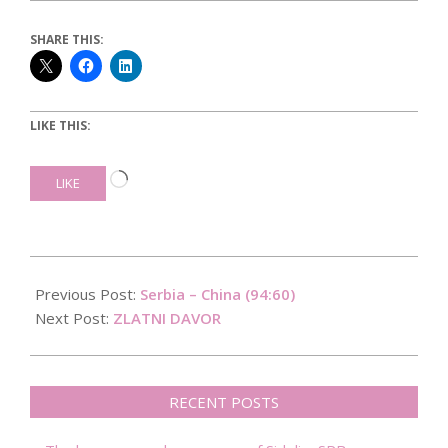
SHARE THIS:
LIKE THIS:
Loading…
LIKE
2016-
08-
Previous Post:
Serbia – China (94:60)
16
Next Post:
ZLATNI DAVOR
RECENT POSTS