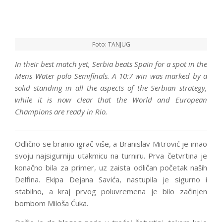
Foto: TANJUG
In their best match yet, Serbia beats Spain for a spot in the
Mens Water polo Semifinals. A 10:7 win was marked by a
solid standing in all the aspects of the Serbian strategy,
while it is now clear that the World and European
Champions are ready in Rio.
Odlično se branio igrač više, a Branislav Mitrović je imao
svoju najsigurniju utakmicu na turniru. Prva četvrtina je
konačno bila za primer, uz zaista odličan početak naših
Delfina. Ekipa Dejana Savića, nastupila je sigurno i
stabilno, a kraj prvog poluvremena je bilo začinjen
bombom Miloša Ćuka.