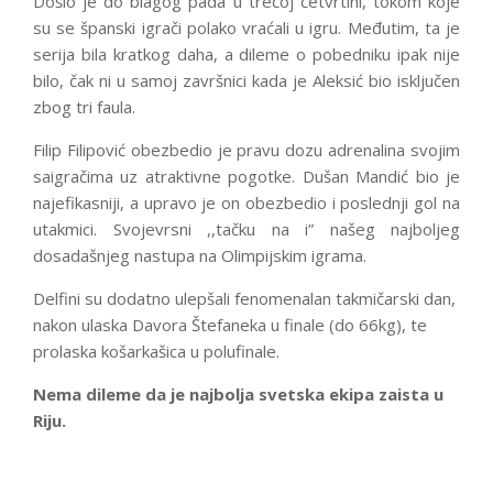
Došlo je do blagog pada u trećoj četvrtini, tokom koje
su se španski igrači polako vraćali u igru. Međutim, ta je
serija bila kratkog daha, a dileme o pobedniku ipak nije
bilo, čak ni u samoj završnici kada je Aleksić bio isključen
zbog tri faula.
Filip Filipović obezbedio je pravu dozu adrenalina svojim
saigračima uz atraktivne pogotke. Dušan Mandić bio je
najefikasniji, a upravo je on obezbedio i poslednji gol na
utakmici. Svojevrsni ,,tačku na i” našeg najboljeg
dosadašnjeg nastupa na Olimpijskim igrama.
Delfini su dodatno ulepšali fenomenalan takmičarski dan,
nakon ulaska Davora Štefaneka u finale (do 66kg), te
prolaska košarkašica u polufinale.
Nema dileme da je najbolja svetska ekipa zaista u
Riju.