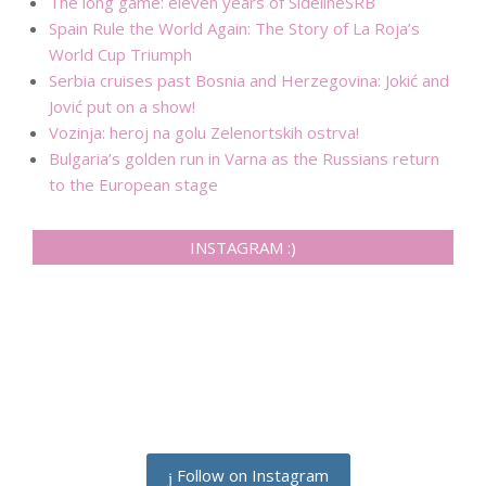
The long game: eleven years of SidelineSRB
Spain Rule the World Again: The Story of La Roja’s
World Cup Triumph
Serbia cruises past Bosnia and Herzegovina: Jokić and
Jović put on a show!
Vozinja: heroj na golu Zelenortskih ostrva!
Bulgaria’s golden run in Varna as the Russians return
to the European stage
INSTAGRAM :)
Follow on Instagram