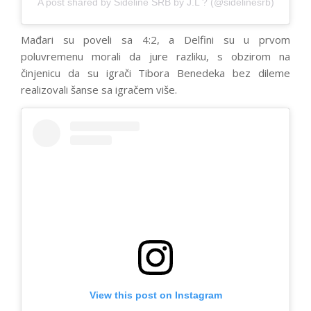
A post shared by Sideline SRB by J.L ? (@sidelinesrb)
Mađari su poveli sa 4:2, a Delfini su u prvom
poluvremenu morali da jure razliku, s obzirom na
činjenicu da su igrači Tibora Benedeka bez dileme
realizovali šanse sa igračem više.
View this post on Instagram