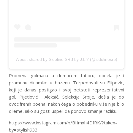
A post shared by Sideline SRB by J.L ? (@sidelinesrb)
Promena golmana u domaćem taboru, donela je i
promenu dinamike u bazenu. Torpedovali su Filipović,
koji je danas postigao i svoj petstoti reprezentativni
gol, Pijetlović i Aleksić. Selekcija Srbije, došla je do
dvocifrenih poena, nakon čega o pobedniku više nije bilo
dileme, iako su gosti uspeli da ponovo smanje razliku.
https://www.instagram.com/p/BIImxh4DfRK/?taken-
by=stylish933