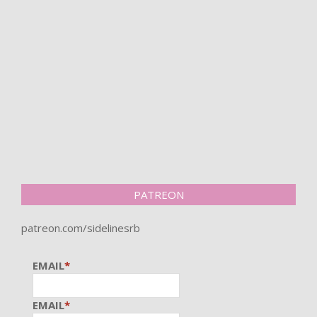
PATREON
patreon.com/sidelinesrb
EMAIL
*
EMAIL
*