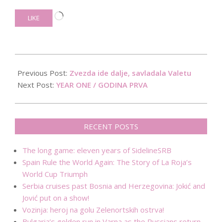
Loading…
LIKE
2016-
07-
Previous Post:
Zvezda ide dalje, savladala Valetu
21
Next Post:
YEAR ONE / GODINA PRVA
RECENT POSTS
The long game: eleven years of SidelineSRB
Spain Rule the World Again: The Story of La Roja’s
World Cup Triumph
Serbia cruises past Bosnia and Herzegovina: Jokić and
Jović put on a show!
Vozinja: heroj na golu Zelenortskih ostrva!
Bulgaria’s golden run in Varna as the Russians return