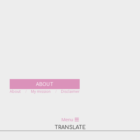
Skip
to
content
ABOUT
About
My mission
Disclaimer
Primary
Menu
Navigation
TRANSLATE
Menu