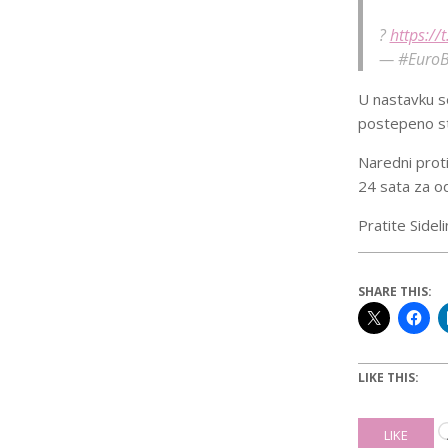
?
https://
— #EuroB
U nastavku se
postepeno st
Naredni proti
24 sata za o
Pratite Side
SHARE THIS:
LIKE THIS:
LIKE