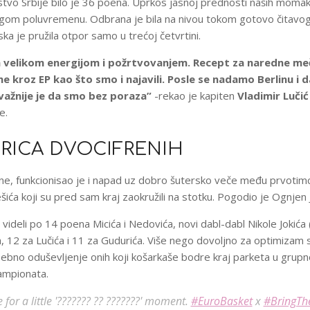
tvo Srbije bilo je 36 poena. Uprkos jasnoj prednosti naših momak
rugom poluvremenu. Odbrana je bila na nivou tokom gotovo čitavo
ska je pružila otpor samo u trećoj četvrtini.
a velikom energijom i požrtvovanjem. Recept za naredne me
e kroz EP kao što smo i najavili. Posle se nadamo Berlinu i 
važnije je da smo bez poraza”
-rekao je kapiten
Vladimir Lučić
e.
RICA DVOCIFRENIH
e, funkcionisao je i napad uz dobro šutersko veče među prvotim
šića koji su pred sam kraj zaokružili na stotku. Pogodio je Ognjen
ideli po 14 poena Micića i Nedovića, novi dabl-dabl Nikole Jokića 
a, 12 za Lučića i 11 za Gudurića. Više nego dovoljno za optimizam 
sebno oduševljenje onih koji košarkaše bodre kraj parketa u grupno
ampionata.
 for a little '??????? ?? ???????' moment.
#EuroBasket
x
#BringTh