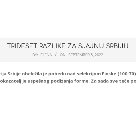
TRIDESET RAZLIKE ZA SJAJNU SRBIJU
BY:
JELENA
ON:
SEPTEMBER 5, 2022
ija Srbije obeležila je pobedu nad selekcijom Finske (100:70).
okazatelj je uspešnog podizanja forme. Za sada sve teče po