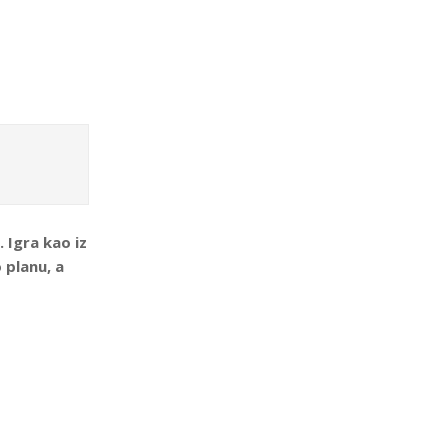
 Igra kao iz
 planu, a