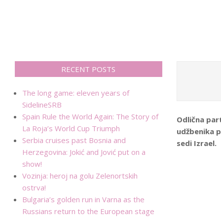
RECENT POSTS
The long game: eleven years of
SidelineSRB
Spain Rule the World Again: The Story of
Odlična part
La Roja’s World Cup Triumph
udžbenika p
Serbia cruises past Bosnia and
sedi Izrael.
Herzegovina: Jokić and Jović put on a
show!
Vozinja: heroj na golu Zelenortskih
ostrva!
Bulgaria’s golden run in Varna as the
Russians return to the European stage