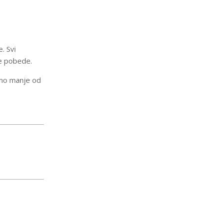
. Svi
e pobede.
mamo manje od