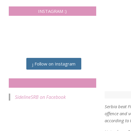
INSTAGRAM :)
Follow on Instagram
SIDELINESRB ON FACEBOOK
SidelineSRB on Facebook
Serbia beat F
offence and v
according to t