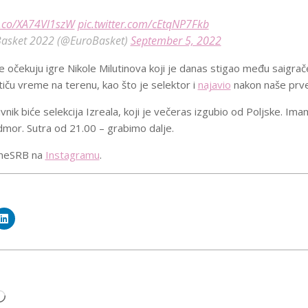
t.co/XA74Vl1szW
pic.twitter.com/cEtqNP7Fkb
asket 2022 (@EuroBasket)
September 5, 2022
 očekuju igre Nikole Milutinova koji je danas stigao među saigrače
iču vreme na terenu, kao što je selektor i
najavio
nakon naše prv
vnik biće selekcija Izreala, koji je večeras izgubio od Poljske. I
dmor. Sutra od 21.00 – grabimo dalje.
lineSRB na
Instagramu
.
Loading…