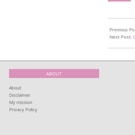
2022-
09-
Previous Po
05
Next Post:
ABOUT
About
Disclaimer
My mission
Privacy Policy