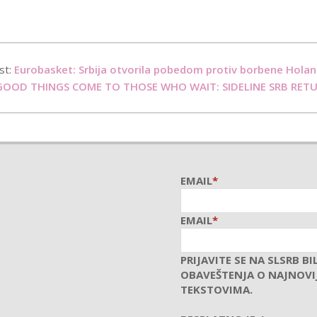
st:
Eurobasket: Srbija otvorila pobedom protiv borbene Holan
GOOD THINGS COME TO THOSE WHO WAIT: SIDELINE SRB RETU
EMAIL
*
EMAIL
*
PRIJAVITE SE NA SLSRB BI
OBAVEŠTENJA O NAJNOVI
TEKSTOVIMA.