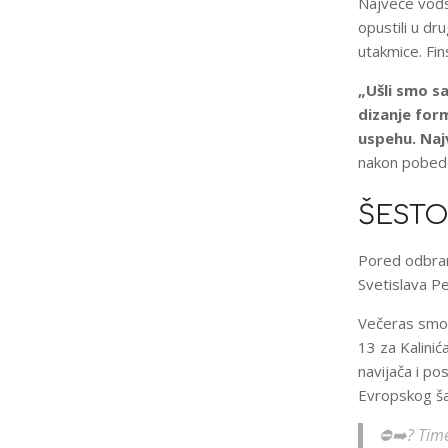
Najveće vođs
opustili u d
utakmice. Fin
„Ušli smo s
dizanje form
uspehu. Naj
nakon pobed
ŠESTO
Pored odbran
Svetislava Pe
Večeras smo v
13 za Kalinić
navijača i po
Evropskog š
⛔️➡️? Time