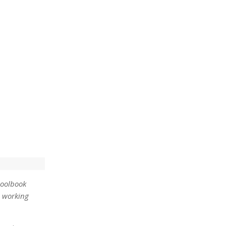
hoolbook
s working