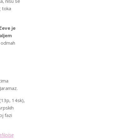
a, nisu se
g toka
čeve je
daljem
odmah
cima
 Jaramaz.
(13p, 14sk),
srpskih
j fazi
eNoise