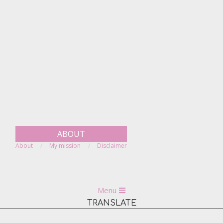
Skip
to
content
ABOUT
About
My mission
Disclaimer
Primary
Menu
Navigation
TRANSLATE
Menu