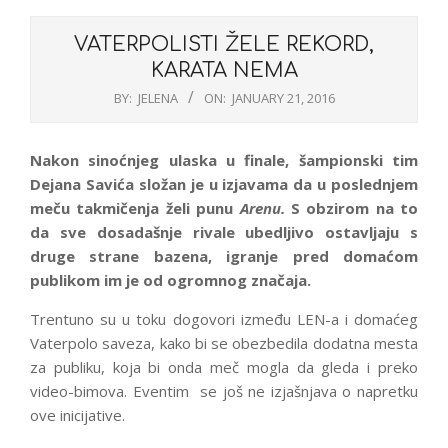
VATERPOLISTI ŽELE REKORD,
KARATA NEMA
BY:
JELENA
ON:
JANUARY 21, 2016
Nakon sinoćnjeg ulaska u finale, šampionski tim
Dejana Savića složan je u izjavama da u poslednjem
meču takmičenja želi punu
Arenu.
S obzirom na to
da sve dosadašnje rivale ubedljivo ostavljaju s
druge strane bazena, igranje pred domaćom
publikom im je od ogromnog značaja.
Trentuno su u toku dogovori između LEN-a i domaćeg
Vaterpolo saveza, kako bi se obezbedila dodatna mesta
za publiku, koja bi onda meč mogla da gleda i preko
video-bimova. Eventim se još ne izjašnjava o napretku
ove inicijative.