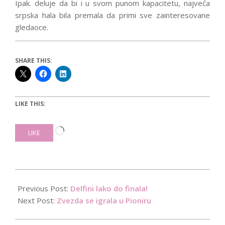
Ipak. deluje da bi i u svom punom kapacitetu, najveća
srpska hala bila premala da primi sve zainteresovane
gledaoce.
SHARE THIS:
LIKE THIS:
Loading…
LIKE
2016-
01-
Previous Post:
Delfini lako do finala!
21
Next Post:
Zvezda se igrala u Pioniru