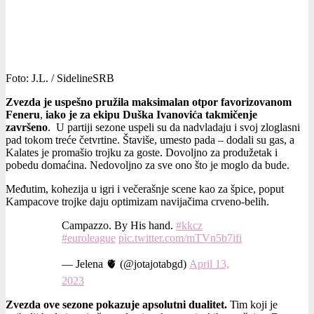
Foto: J.L. / SidelineSRB
Zvezda je uspešno pružila maksimalan otpor favorizovanom
Feneru
,
iako je za ekipu Duška Ivanovića takmičenje
završeno
. U partiji sezone uspeli su da nadvladaju i svoj zloglasni
pad tokom treće četvrtine. Štaviše, umesto pada – dodali su gas, a
Kalates je promašio trojku za goste. Dovoljno za produžetak i
pobedu domaćina. Nedovoljno za sve ono što je moglo da bude.
Međutim, kohezija u igri i večerašnje scene kao za špice, poput
Kampacove trojke daju optimizam navijačima crveno-belih.
Campazzo. By His hand.
#kkcz
#euroleague
pic.twitter.com/mTVn5b7ifi
— Jelena 🫀 (@jotajotabgd)
April 13,
2023
Zvezda ove sezone pokazuje apsolutni dualitet.
Tim koji je