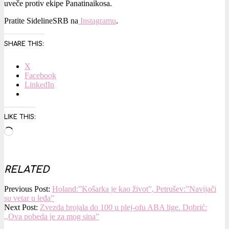
uveče protiv ekipe Panatinaikosa.
Pratite SidelineSRB na
Instagramu
.
SHARE THIS:
X
Facebook
LinkedIn
LIKE THIS:
Loading…
RELATED
2023-
Previous Post:
Holand:”Košarka je kao život”, Petrušev:”Navijači
04-
su vetar u leđa”
14
Next Post:
Zvezda brojala do 100 u plej-ofu ABA lige. Dobrić:
,,Ova pobeda je za mog sina”