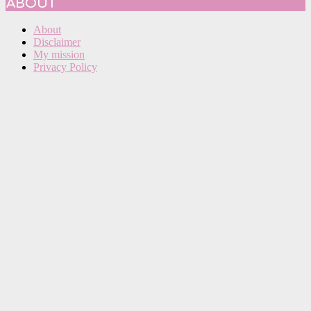
ABOUT
About
Disclaimer
My mission
Privacy Policy