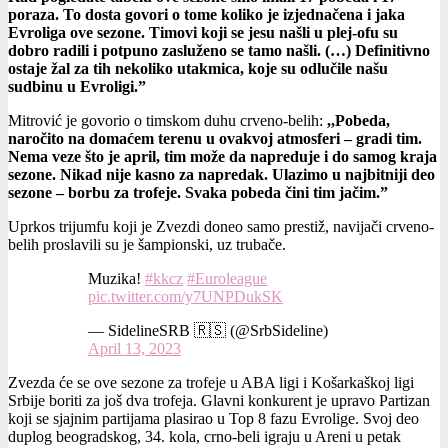
poraza. To dosta govori o tome koliko je izjednačena i jaka
Evroliga ove sezone. Timovi koji se jesu našli u plej-ofu su
dobro radili i potpuno zasluženo se tamo našli. (…) Definitivno
ostaje žal za tih nekoliko utakmica, koje su odlučile našu
sudbinu u Evroligi.”
Mitrović je govorio o timskom duhu crveno-belih:
,,Pobeda,
naročito na domaćem terenu u ovakvoj atmosferi – gradi tim.
Nema veze što je april, tim može da napreduje i do samog kraja
sezone. Nikad nije kasno za napredak. Ulazimo u najbitniji deo
sezone – borbu za trofeje. Svaka pobeda čini tim jačim.”
Uprkos trijumfu koji je Zvezdi doneo samo prestiž, navijači crveno-
belih proslavili su je šampionski, uz trubače.
Muzika!
#kkcz
#Euroleague
pic.twitter.com/y7UNPDukSK
— SidelineSRB 🇷🇸 (@SrbSideline)
April 13, 2023
Zvezda će se ove sezone za trofeje u ABA ligi i Košarkaškoj ligi
Srbije boriti za još dva trofeja. Glavni konkurent je upravo Partizan
koji se sjajnim partijama plasirao u Top 8 fazu Evrolige. Svoj deo
duplog beogradskog, 34. kola, crno-beli igraju u Areni u petak