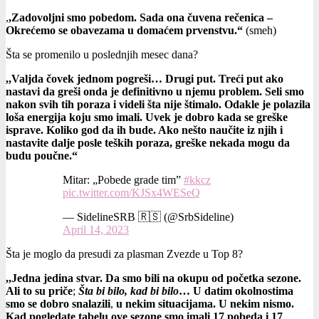
,
,Zadovoljni smo pobedom. Sada ona čuvena rečenica –
Okrećemo se obavezama u domaćem prvenstvu.“
(smeh)
Šta se promenilo u poslednjih mesec dana?
,,Valjda čovek jednom pogreši… Drugi put. Treći put ako
nastavi da greši onda je definitivno u njemu problem. Seli smo
nakon svih tih poraza i videli šta nije štimalo. Odakle je polazila
loša energija koju smo imali. Uvek je dobro kada se greške
isprave. Koliko god da ih bude. Ako nešto naučite iz njih i
nastavite dalje posle teških poraza, greške nekada mogu da
budu poučne.“
Mitar: „Pobede grade tim”
#kkcz
pic.twitter.com/KJSx4WESeQ
— SidelineSRB 🇷🇸 (@SrbSideline)
April 14, 2023
Šta je moglo da presudi za plasman Zvezde u Top 8?
,,Jedna jedina stvar. Da smo bili na okupu od početka sezone.
Ali to su priče
;
Šta bi bilo, kad bi bilo
… U datim okolnostima
smo se dobro snalazili
,
u nekim situacijama. U nekim nismo.
Kad pogledate tabelu ove sezone smo imali 17 pobeda i 17