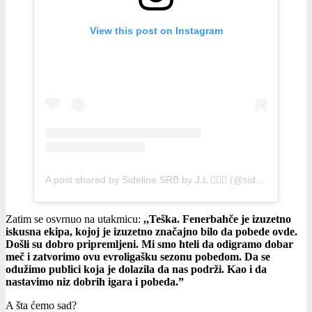
View this post on Instagram
A post shared by Sideline SRB by J.L 💁🏻‍♀️ (@sidelinesrb)
Zatim se osvrnuo na utakmicu:
,,Teška. Fenerbahče je izuzetno
iskusna ekipa, kojoj je izuzetno značajno bilo da pobede ovde.
Došli su dobro pripremljeni. Mi smo hteli da odigramo dobar
meč i zatvorimo ovu evroligašku sezonu pobedom. Da se
odužimo publici koja je dolazila da nas podrži. Kao i da
nastavimo niz dobrih igara i pobeda.”
A šta ćemo sad?