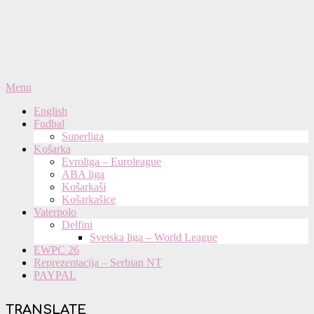
Primary
Menu
Navigation
English
Menu
Fudbal
Superliga
Košarka
Evroliga – Euroleague
ABA liga
Košarkaši
Košarkašice
Vaterpolo
Delfini
Svetska liga – World League
EWPC 26
Reprezentacija – Serbian NT
PAYPAL
TRANSLATE