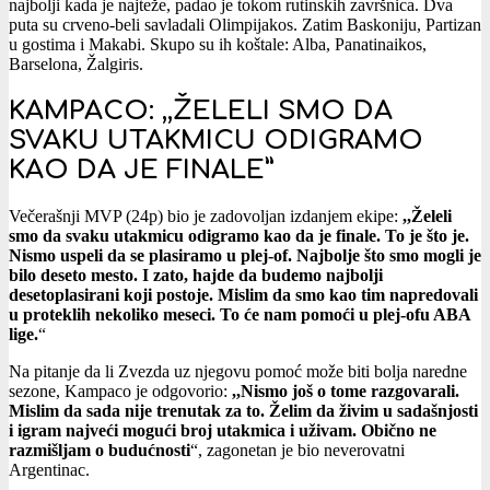
najbolji kada je najteže, padao je tokom rutinskih završnica. Dva
puta su crveno-beli savladali Olimpijakos. Zatim Baskoniju, Partizan
u gostima i Makabi. Skupo su ih koštale: Alba, Panatinaikos,
Barselona, Žalgiris.
KAMPACO: ,,ŽELELI SMO DA
SVAKU UTAKMICU ODIGRAMO
KAO DA JE FINALE”
Večerašnji MVP (24p) bio je zadovoljan izdanjem ekipe:
,,Želeli
smo da svaku utakmicu odigramo kao da je finale. To je što je.
Nismo uspeli da se plasiramo u plej-of. Najbolje što smo mogli je
bilo deseto mesto. I zato, hajde da budemo najbolji
desetoplasirani koji postoje. Mislim da smo kao tim napredovali
u proteklih nekoliko meseci. To će nam pomoći u plej-ofu ABA
lige.
“
Na pitanje da li Zvezda uz njegovu pomoć može biti bolja naredne
sezone, Kampaco je odgovorio:
,,Nismo još o tome razgovarali.
Mislim da sada nije trenutak za to. Želim da živim u sadašnjosti
i igram najveći mogući broj utakmica i uživam. Obično ne
razmišljam o budućnosti
“, zagonetan je bio neverovatni
Argentinac.