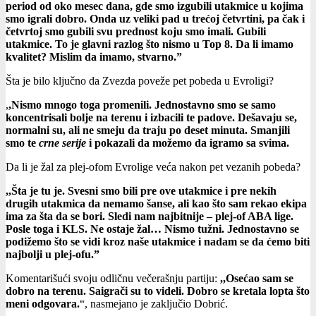
period od oko mesec dana, gde smo izgubili utakmice u kojima
smo igrali dobro. Onda uz veliki pad u trećoj četvrtini, pa čak i
četvrtoj smo gubili svu prednost koju smo imali. Gubili
utakmice. To je glavni razlog što nismo u Top 8. Da li imamo
kvalitet? Mislim da imamo, stvarno.”
Šta je bilo ključno da Zvezda poveže pet pobeda u Evroligi?
,
,Nismo mnogo toga promenili. Jednostavno smo se samo
koncentrisali bolje na terenu i izbacili te padove. Dešavaju se,
normalni su, ali ne smeju da traju po deset minuta. Smanjili
smo te
crne serije
i pokazali da možemo da igramo sa svima.
Da li je žal za plej-ofom Evrolige veća nakon pet vezanih pobeda?
,,Šta je tu je. Svesni smo bili pre ove utakmice i pre nekih
drugih utakmica da nemamo šanse, ali kao što sam rekao ekipa
ima za šta da se bori. Sledi nam najbitnije – plej-of ABA lige.
Posle toga i KLS. Ne ostaje žal… Nismo tužni. Jednostavno se
podižemo što se vidi kroz naše utakmice i nadam se da ćemo biti
najbolji u plej-ofu.”
Komentarišući svoju odličnu večerašnju partiju:
,,Osećao sam se
dobro na terenu. Saigrači su to videli. Dobro se kretala lopta što
meni odgovara.
“, nasmejano je zaključio Dobrić.