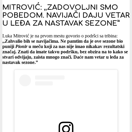
MITROVIĆ: ,,ZADOVOLJNI SMO
POBEDOM. NAVIJAČI DAJU VETAR
U LEĐA ZA NASTAVAK SEZONE”
Luka Mitrović je na prvom mestu govorio o podršci sa tribina:
,,Zahvalio bih se navijačima. Ne pamtim da je ove sezone bio
puniji
Pionir
u meču koji za nas nije imao nikakav rezultatski
značaj. Znati da imate takvu podršku, bez obzira na to kako se
stvari odvijaju, zaista mnogo znači. Daće nam vetar u leđa za
nastavak sezone.”