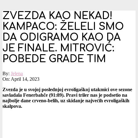
ZVEZDA KAO NEKAD!
KAMPACO: ŽELELI SMO
DA ODIGRAMO KAO DA
JE FINALE. MITROVIĆ:
POBEDE GRADE TIM
By:
Jelena
On:
April 14, 2023
Zvezda je u svojoj poslednjoj evroligaškoj utakmici ove sezone
savladala Fenerbahče (91:89). Pravi triler nas je podsetio na
najbolje dane crveno-belih, uz skidanje najvećih evroligaških
skalpova.