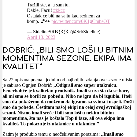
Tražili ste, a ja sam tu.
Dakle, Facu!
#kkcz
Ostatak će biti na sajtu kad sednem za
komp. 🏀👀
pic.twitter.com/0K1gCmbsOT
— SidelineSRB 🇷🇸 (@SrbSideline)
April 13, 2023
DOBRIĆ: ,,BILI SMO LOŠI U BITNIM
MOMENTIMA SEZONE. EKIPA IMA
KVALITET”
Sa 22 upisana poena i jednim od najboljih izdanja ove sezone utiske
je sabirao Ognjen Dobrić:
,,Odigrali smo super utakmicu.
Fenerbahče je kvalitetan protivnik. Imali su za šta da se bore,
ali mi smo se borili za pobedu. Niko ne igra da bi izgubio. Hteli
smo da pokažemo da možemo da igramo sa svima i uspeli. Došli
smo do pobede. Čestitam našoj ekipi na celoj ovoj evroligaškoj
sezoni. Nismo imali sreće i bili smo loši u nekim bitnim
momentima, što nas je koštalo Top 8 faze, ali ova ekipa ima
kvalitet. To pokazuje iz utakmice u utakmicu.”
Zatim je produbio temu o neočekivanim porazima: ,
,Imali smo