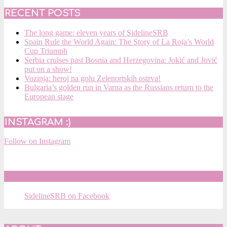
RECENT POSTS
The long game: eleven years of SidelineSRB
Spain Rule the World Again: The Story of La Roja’s World
Cup Triumph
Serbia cruises past Bosnia and Herzegovina: Jokić and Jović
put on a show!
Vozinja: heroj na golu Zelenortskih ostrva!
Bulgaria’s golden run in Varna as the Russians return to the
European stage
INSTAGRAM :)
Follow on Instagram
SIDELINESRB ON FACEBOOK
SidelineSRB on Facebook