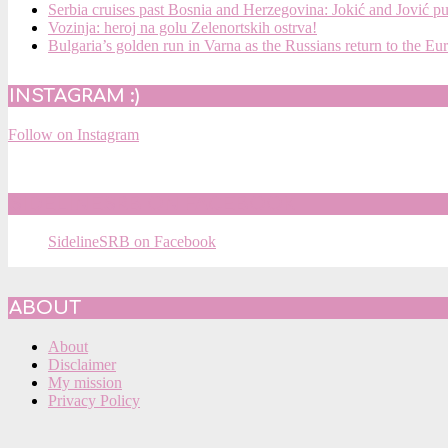
Serbia cruises past Bosnia and Herzegovina: Jokić and Jović p
Vozinja: heroj na golu Zelenortskih ostrva!
Bulgaria’s golden run in Varna as the Russians return to the Eu
INSTAGRAM :)
Follow on Instagram
SIDELINESRB ON FACEBOOK
SidelineSRB on Facebook
ABOUT
About
Disclaimer
My mission
Privacy Policy