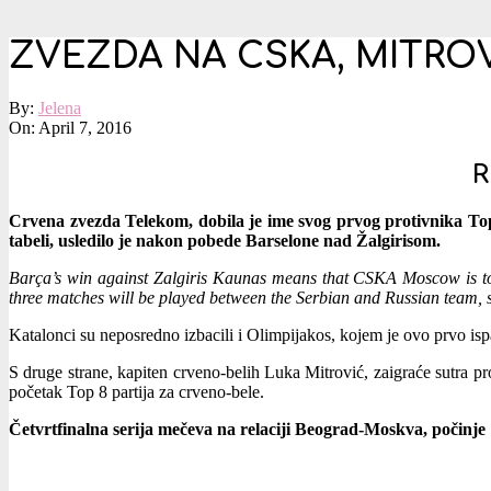
ZVEZDA NA CSKA, MITRO
By:
Jelena
On:
April 7, 2016
R
Crvena zvezda Telekom, dobila je ime svog prvog protivnika T
tabeli, usledilo je nakon pobede Barselone nad Žalgirisom.
Barça’s win against Zalgiris Kaunas means that CSKA Moscow is to p
three matches will be played between the Serbian and Russian team, 
Katalonci su neposredno izbacili i Olimpijakos, kojem je ovo prvo isp
S druge strane, kapiten crveno-belih Luka Mitrović, zaigraće sutra p
početak Top 8 partija za crveno-bele.
Četvrtfinalna serija mečeva na relaciji Beograd-Moskva, počinje