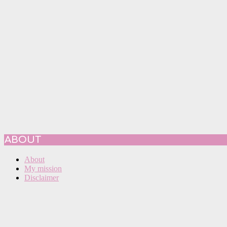
ABOUT
About
My mission
Disclaimer