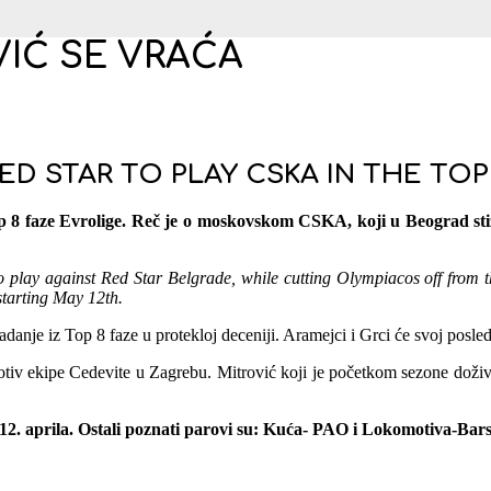
VIĆ SE VRAĆA
ED STAR TO PLAY CSKA IN THE TOP
op 8 faze Evrolige. Reč je o moskovskom CSKA, koji u Beograd s
lay against Red Star Belgrade, while cutting Olympiacos off from the 
starting May 12th.
adanje iz Top 8 faze u protekloj deceniji. Aramejci i Grci će svoj posle
rotiv ekipe Cedevite u Zagrebu. Mitrović koji je početkom sezone doži
 12. aprila. Ostali poznati parovi su: Kuća- PAO i Lokomotiva-Bars