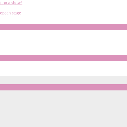
ut on a show!
ropean stage