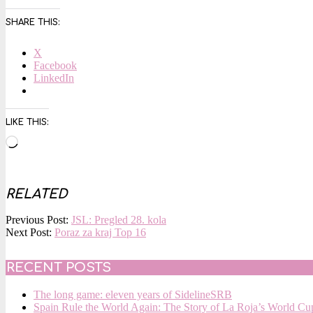
SHARE THIS:
X
Facebook
LinkedIn
LIKE THIS:
Loading…
RELATED
2016-
Previous Post:
JSL: Pregled 28. kola
04-
Next Post:
Poraz za kraj Top 16
07
RECENT POSTS
The long game: eleven years of SidelineSRB
Spain Rule the World Again: The Story of La Roja’s World C