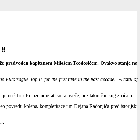
 8
tiže predvođen kapitenom Milošem Teodosićem.
Ovakvo stanje na
Euroleague Top 8, for the first time in the past decade. A total of
dnji meč Top 16 faze odigrati sutra uveče, bez takmičarskog značaja.
veo povredu kolena, kompletiraće tim Dejana Radonjića pred istorijski
a.