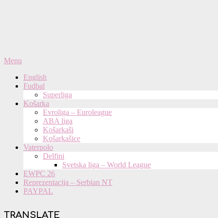
Primary
Menu
Navigation
English
Menu
Fudbal
Superliga
Košarka
Evroliga – Euroleague
ABA liga
Košarkaši
Košarkašice
Vaterpolo
Delfini
Svetska liga – World League
EWPC 26
Reprezentacija – Serbian NT
PAYPAL
TRANSLATE