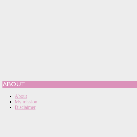
ABOUT
About
My mission
Disclaimer