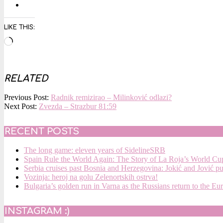
LIKE THIS:
Loading…
RELATED
2015-
Previous Post:
Radnik remizirao – Milinković odlazi?
10-
Next Post:
Zvezda – Strazbur 81:59
15
RECENT POSTS
The long game: eleven years of SidelineSRB
Spain Rule the World Again: The Story of La Roja’s World C
Serbia cruises past Bosnia and Herzegovina: Jokić and Jović p
Vozinja: heroj na golu Zelenortskih ostrva!
Bulgaria’s golden run in Varna as the Russians return to the Eu
INSTAGRAM :)