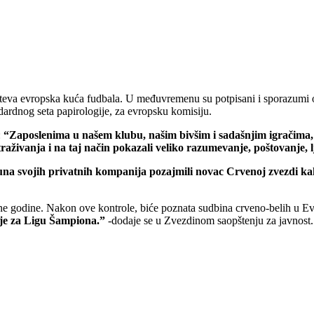
zahteva evropska kuća fudbala. U međuvremenu su potpisani i sporazumi 
ardnog seta papirologije, za evropsku komisiju.
:
“Zaposlenima u našem klubu, našim bivšim i sadašnjim igračima, 
aživanja i na taj način pokazali veliko razumevanje, poštovanje, l
una svojih privatnih kompanija pozajmili novac Crvenoj zvezdi kako b
ne godine. Nakon ove kontrole, biće poznata sudbina crveno-belih u E
cije za Ligu Šampiona.”
-dodaje se u Zvezdinom saopštenju za javnost.