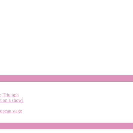
up Triumph
ut on a show!
ropean stage