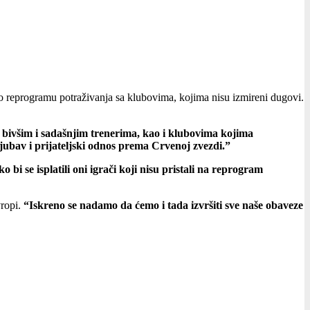
o reprogramu potraživanja sa klubovima, kojima nisu izmireni dugovi.
bivšim i sadašnjim trenerima, kao i klubovima kojima
jubav i prijateljski odnos prema Crvenoj zvezdi.”
i se isplatili oni igrači koji nisu pristali na reprogram
vropi.
“Iskreno se nadamo da ćemo i tada izvršiti sve naše obaveze