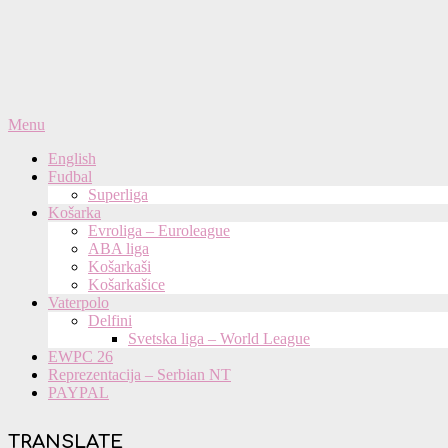
Primary
Menu
Navigation
English
Menu
Fudbal
Superliga
Košarka
Evroliga – Euroleague
ABA liga
Košarkaši
Košarkašice
Vaterpolo
Delfini
Svetska liga – World League
EWPC 26
Reprezentacija – Serbian NT
PAYPAL
TRANSLATE