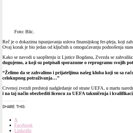
Foto: Blic.
Reč je o dokazima ispunjavanja uslova finansijskog fer-pleja, koji 
Ovaj korak je bio jedan od ključnih u omogućavanju podnošenja stand
Kako se navodi u saopštenju iz Ljutice Bogdana, Zvezda se zahvalila
dugujemo, a koji su potpisali sporazume o reprogramu svojih potr
“Želimo da se zahvalimo i prijateljima našeg kluba koji su sa rač
celokupnog potraživanja…”
Crvenoj zvezdi predstoji nadgledanje od strane UEFA, u martu nared
i na taj način obezbediti licencu za UEFA takmičenja i kvalifika
SHARE THIS:
X
Facebook
LinkedIn