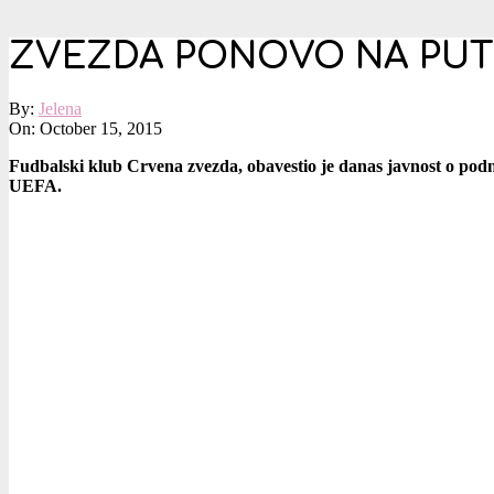
ZVEZDA PONOVO NA PUT
By:
Jelena
On:
October 15, 2015
Fudbalski klub Crvena zvezda, obavestio je danas javnost o pod
UEFA.