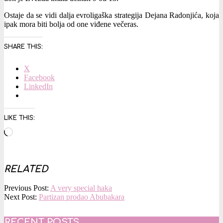
Ostaje da se vidi dalja evroligaška strategija Dejana Radonjića, koja
ipak mora biti bolja od one viđene večeras.
SHARE THIS:
X
Facebook
LinkedIn
LIKE THIS:
Loading…
RELATED
2016-
Previous Post:
A very special haka
02-
Next Post:
Partizan prodao Abubakara
04
RECENT POSTS