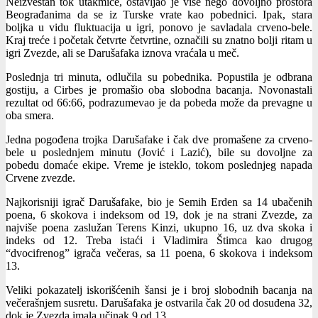
Neizvestan tok utakmice, ostavljao je više nego dovoljno prostora
Beograđanima da se iz Turske vrate kao pobednici. Ipak, stara
boljka u vidu fluktuacija u igri, ponovo je savladala crveno-bele.
Kraj treće i početak četvrte četvrtine, označili su znatno bolji ritam u
igri Zvezde, ali se Darušafaka iznova vraćala u meč.
Poslednja tri minuta, odlučila su pobednika. Popustila je odbrana
gostiju, a Cirbes je promašio oba slobodna bacanja. Novonastali
rezultat od 66:66, podrazumevao je da pobeda može da prevagne u
oba smera.
Jedna pogođena trojka Darušafake i čak dve promašene za crveno-
bele u poslednjem minutu (Jović i Lazić), bile su dovoljne za
pobedu domaće ekipe. Vreme je isteklo, tokom poslednjeg napada
Crvene zvezde.
Najkorisniji igrač Darušafake, bio je Semih Erden sa 14 ubačenih
poena, 6 skokova i indeksom od 19, dok je na strani Zvezde, za
najviše poena zaslužan Terens Kinzi, ukupno 16, uz dva skoka i
indeks od 12. Treba istaći i Vladimira Štimca kao drugog
“dvocifrenog” igrača večeras, sa 11 poena, 6 skokova i indeksom
13.
Veliki pokazatelj iskorišćenih šansi je i broj slobodnih bacanja na
večerašnjem susretu. Darušafaka je ostvarila čak 20 od dosuđena 32,
dok je Zvezda imala učinak 9 od 13.