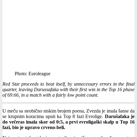
Photo: Euroleague
Red Star proceeds to beat itself, by unnecessary errors in the final
quarter, leaving Darussafaka with their first win in the Top 16 phase
of 69:66, in a match with a fairly low point count.
U meču sa neobično niskim brojem poena, Zvezda je imala šanse da
se krupnim koracima uputi ka Top 8 fazi Evrolige.
Darušafaka je
do večeras imala skor od 0:5, a prvi evroligaški skalp u Top 16
fazi, bio je upravo crveno-beli.