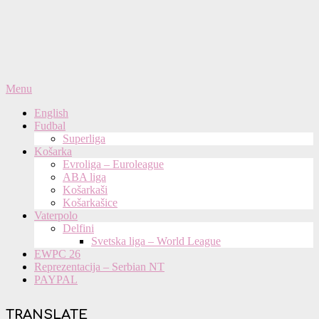
Primary
Menu
Navigation
English
Menu
Fudbal
Superliga
Košarka
Evroliga – Euroleague
ABA liga
Košarkaši
Košarkašice
Vaterpolo
Delfini
Svetska liga – World League
EWPC 26
Reprezentacija – Serbian NT
PAYPAL
TRANSLATE