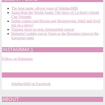
The long game: eleven years of SidelineSRB
Spain Rule the World Again: The Story of La Roja’s World
Cup Triumph
Serbia cruises past Bosnia and Herzegovina: Jokić and Jović
put on a show!
Vozinja: heroj na golu Zelenortskih ostrva!
Bulgaria’s golden run in Varna as the Russians return to the
European stage
INSTAGRAM :)
Follow on Instagram
SIDELINESRB ON FACEBOOK
SidelineSRB on Facebook
ABOUT