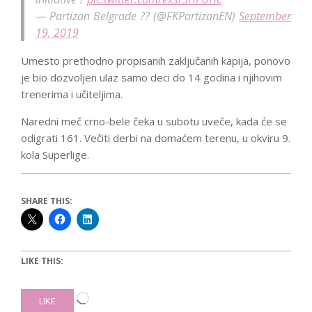
— Partizan Belgrade ?? (@FKPartizanEN)
September
19, 2019
Umesto prethodno propisanih zaključanih kapija, ponovo
je bio dozvoljen ulaz samo deci do 14 godina i njihovim
trenerima i učiteljima.
Naredni meč crno-bele čeka u subotu uveče, kada će se
odigrati 161. Večiti derbi na domaćem terenu, u okviru 9.
kola Superlige.
SHARE THIS:
LIKE THIS:
Loading…
LIKE