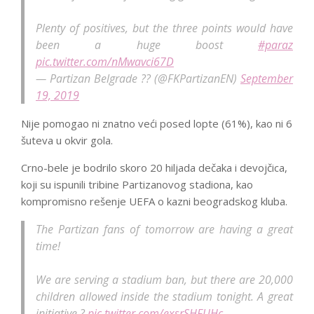
Plenty of positives, but the three points would have
been a huge boost
#paraz
pic.twitter.com/nMwavci67D
— Partizan Belgrade ?? (@FKPartizanEN)
September
19, 2019
Nije pomogao ni znatno veći posed lopte (61%), kao ni 6
šuteva u okvir gola.
Crno-bele je bodrilo skoro 20 hiljada dečaka i devojčica,
koji su ispunili tribine Partizanovog stadiona, kao
kompromisno rešenje UEFA o kazni beogradskog kluba.
The Partizan fans of tomorrow are having a great
time!
We are serving a stadium ban, but there are 20,000
children allowed inside the stadium tonight. A great
initiative ?
pic.twitter.com/exsrSHFUHc