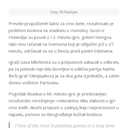
Foto: FK Partizan
Previše propuštenih šansi za crno-bele, rezultovalo je
podelom bodova na stadionu u Humskoj. Gosti iz
Holandije su poveli u 12. minutu igre, golom Stengsa.
Iako nisu računali na Svensona koji je isključen još u 27.
minutu, održavali su se u životu pred punim tribinama.
Igrači Sava Miloševića su u potpunosti zakazali u odbrani,
pa za pobedu nije bila dovoljna ni odlična partija Natha.
Bivši igrač Olimpijakosa je sa dva gola izjednačio, a zatim
doneo vođstvo Partizanu.
Pogodak Boadua u 66. minutu igre je predstavljao
rezultatsko otrežnjenje i relevantnu sliku slabosti u igri
crno-belih. Akutni propusti u zadnjoj liniji i nepreciznost u
napadu, ponovo su Beograđanje koštali bodova.
? One of the most frustrating games in a long time.