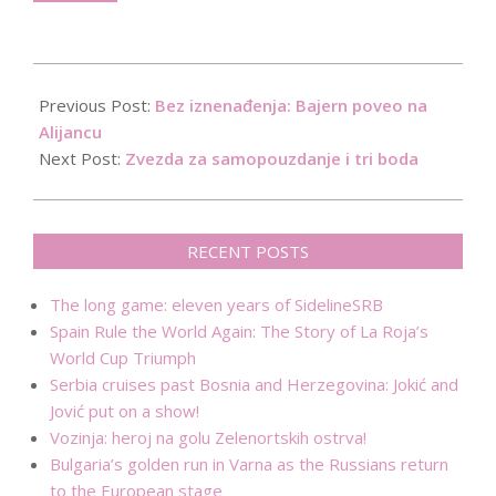
2019-
09-
Previous Post:
Bez iznenađenja: Bajern poveo na
19
Alijancu
Next Post:
Zvezda za samopouzdanje i tri boda
RECENT POSTS
The long game: eleven years of SidelineSRB
Spain Rule the World Again: The Story of La Roja’s
World Cup Triumph
Serbia cruises past Bosnia and Herzegovina: Jokić and
Jović put on a show!
Vozinja: heroj na golu Zelenortskih ostrva!
Bulgaria’s golden run in Varna as the Russians return
to the European stage