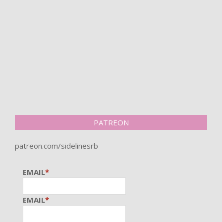
PATREON
patreon.com/sidelinesrb
EMAIL
*
EMAIL
*