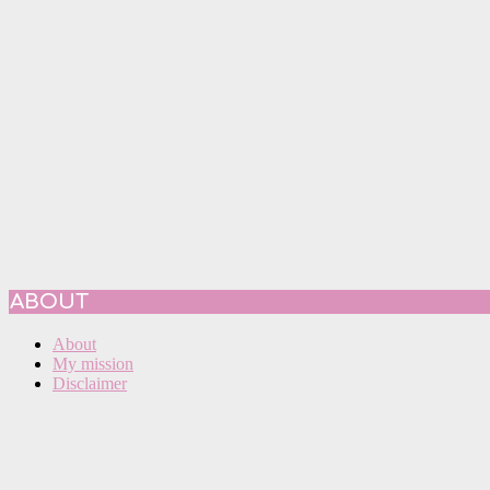
ABOUT
About
My mission
Disclaimer