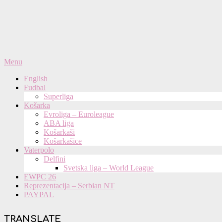
Primary
Menu
Navigation
English
Menu
Fudbal
Superliga
Košarka
Evroliga – Euroleague
ABA liga
Košarkaši
Košarkašice
Vaterpolo
Delfini
Svetska liga – World League
EWPC 26
Reprezentacija – Serbian NT
PAYPAL
TRANSLATE