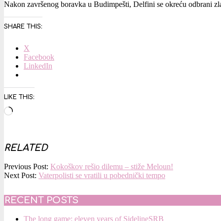
Nakon završenog boravka u Budimpešti, Delfini se okreću odbrani zlat
SHARE THIS:
X
Facebook
LinkedIn
LIKE THIS:
Loading…
RELATED
2020-
Previous Post:
Kokoškov rešio dilemu – stiže Meloun!
01-
Next Post:
Vaterpolisti se vratili u pobednički tempo
22
RECENT POSTS
The long game: eleven years of SidelineSRB