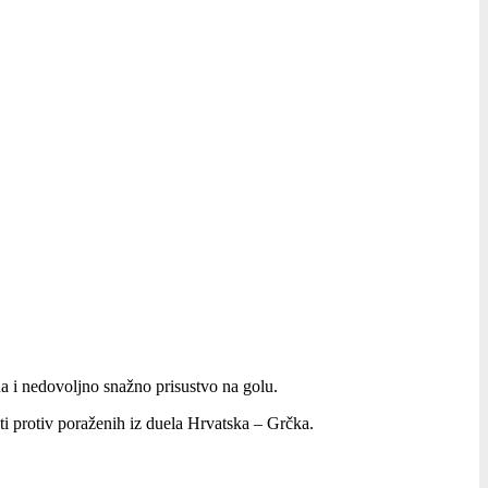
ina i nedovoljno snažno prisustvo na golu.
ti protiv poraženih iz duela Hrvatska – Grčka.