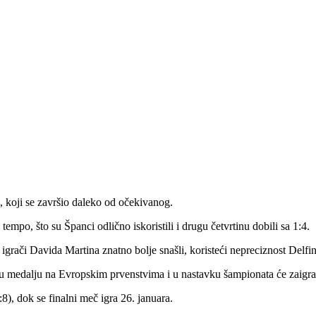
, koji se završio daleko od očekivanog.
empo, što su Španci odlično iskoristili i drugu četvrtinu dobili sa 1:4.
se igrači Davida Martina znatno bolje snašli, koristeći nepreciznost Delf
pnu medalju na Evropskim prvenstvima i u nastavku šampionata će zaigra
), dok se finalni meč igra 26. januara.