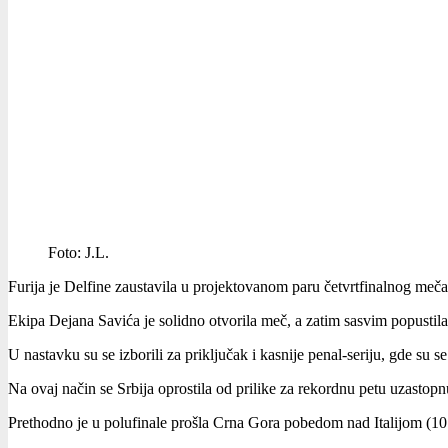
Foto: J.L.
Furija je Delfine zaustavila u projektovanom paru četvrtfinalnog meča
Ekipa Dejana Savića je solidno otvorila meč, a zatim sasvim popustila t
U nastavku su se izborili za priključak i kasnije penal-seriju, gde su 
Na ovaj način se Srbija oprostila od prilike za rekordnu petu uzasto
Prethodno je u polufinale prošla Crna Gora pobedom nad Italijom (10:8