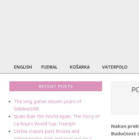
Skip
to
content
ENGLISH
FUDBAL
KOŠARKA
VATERPOLO
Primary
Navigation
Menu
RECENT POSTS
P
The long game: eleven years of
SidelineSRB
Spain Rule the World Again: The Story of
La Roja’s World Cup Triumph
Nakon preki
Serbia cruises past Bosnia and
Budućnost sm
Herzegovina: Jokić and Jović put on a