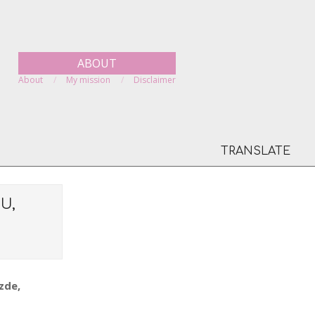
ABOUT
About
My mission
Disclaimer
TRANSLATE
U,
zde,