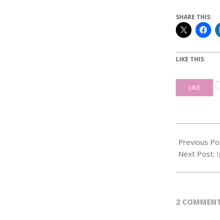
SHARE THIS:
LIKE THIS:
LIKE
2019-
04-
Previous Po
17
Next Post:
I
2 COMMEN