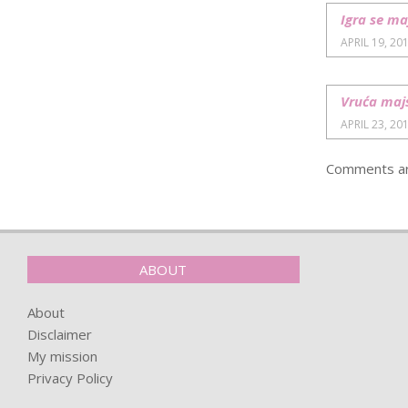
Igra se maj
APRIL 19, 20
Vruća majs
APRIL 23, 20
Comments ar
ABOUT
About
Disclaimer
My mission
Privacy Policy