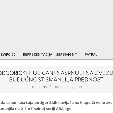
EWPC 26
REPREZENTACIJA – SERBIAN NT
PAYPAL
ODGORIČKI HULIGANI NASRNULI NA ZVEZD
BUDUĆNOST SMANJILA PREDNOST
BY:
JELENA
ON:
APRIL 17, 2019
da usled nasrtaja podgoričkih navijača na klupu Crvene zve
anjila na 2-1 u finalnoj seriji ABA lige.