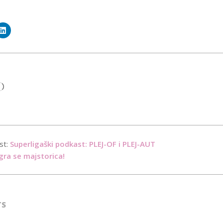
Loading…
st:
Superligaški podkast: PLEJ-OF i PLEJ-AUT
gra se majstorica!
TS