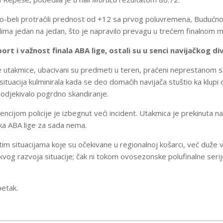
o-beli protraćili prednost od +12 sa prvog poluvremena, Budućnos
lima jedan na jedan, što je napravilo prevagu u trećem finalnom m
rt i važnost finala ABA lige, ostali su u senci navijačkog div
 utakmice, ubacivani su predmeti u teren, praćeni neprestanom 
 situacija kulminirala kada se deo domaćih navijača stuštio ka klupi 
 odjekivalo pogrdno skandiranje.
ncijom policije je izbegnut veći incident. Utakmica je prekinuta na
ika ABA lige za sada nema.
m situacijama koje su očekivane u regionalnoj košarci, već duže 
vog razvoja situacije; čak ni tokom ovosezonske polufinalne serij
petak.