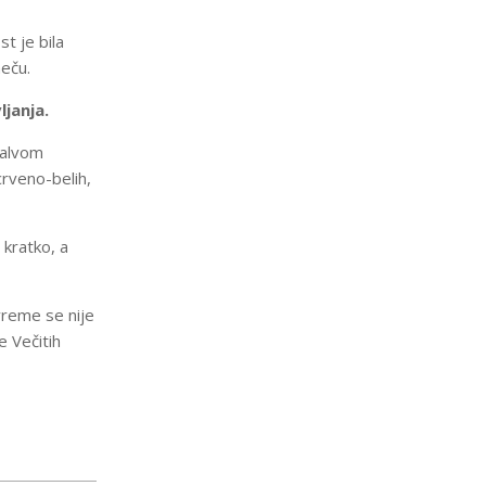
t je bila
eču.
ljanja.
salvom
crveno-belih,
 kratko, a
vreme se nije
e Večitih