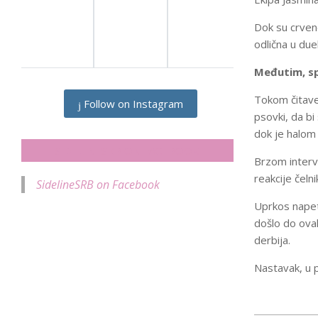
Dok su crven
odlična u due
Međutim, spo
Tokom čitave
Follow on Instagram
psovki, da bi
dok je halom
SIDELINESRB ON FACEBOOK
Brzom interve
reakcije čeln
SidelineSRB on Facebook
Uprkos napeti
došlo do ovak
derbija.
Nastavak, u 