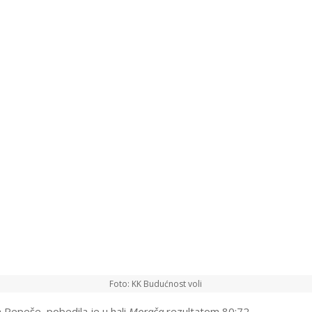
Foto: KK Budućnost voli
 Repeše, pobedila je u hali
Morača
rezultatom 80:72.