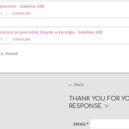
storica! - Sideline SRB
19
PERMALINK
torica za povratak Zvezde u Evroligu - Sideline SRB
19
PERMALINK
e closed.
← Back
THANK YOU FOR Y
RESPONSE. ✨
EMAIL
*