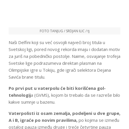
FOTO TANJUG / SRDJAN ILIC / tj
Naši Delfini koji su već osvojili najveći broj titula u
Svetskoj ligi, pored novog rekorda imaju i dodatan motiv
za juriš na pobedničko postolje. Naime, osvajanje trofeja
Svetske lige podrazumeva direktan plasman na
Olimpijske igre u Tokiju, gde igrači selektora Dejana
Savića brane titulu.
Po prvi put u vaterpolu će biti korišćena gol-
tehnologij
a (GVMS), kojom bi trebalo da se razreše bilo
kakve sumnje u bazenu.
Vaterpolisti iz osam zemalja, podeljeni u dve grupe,
A i B, igraće po novim pravilima,
po kojima se između
ostalog pauza između druge i treće četvrtine pauza