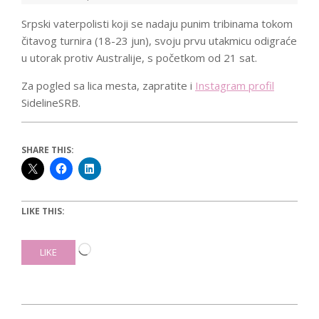
Srpski vaterpolisti koji se nadaju punim tribinama tokom
čitavog turnira (18-23 jun), svoju prvu utakmicu odigraće
u utorak protiv Australije, s početkom od 21 sat.
Za pogled sa lica mesta, zapratite i
Instagram profil
SidelineSRB.
SHARE THIS:
LIKE THIS:
Loading…
LIKE
2019-