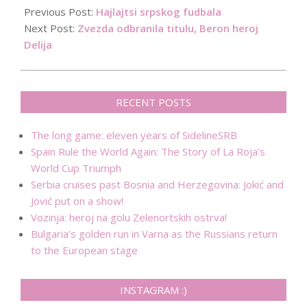
06-
Previous Post:
Hajlajtsi srpskog fudbala
17
Next Post:
Zvezda odbranila titulu, Beron heroj
Delija
RECENT POSTS
The long game: eleven years of SidelineSRB
Spain Rule the World Again: The Story of La Roja’s
World Cup Triumph
Serbia cruises past Bosnia and Herzegovina: Jokić and
Jović put on a show!
Vozinja: heroj na golu Zelenortskih ostrva!
Bulgaria’s golden run in Varna as the Russians return
to the European stage
INSTAGRAM :)