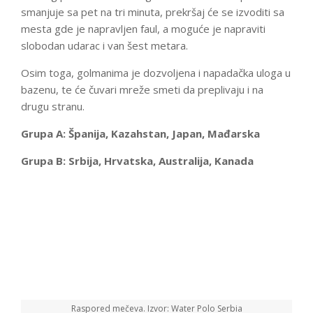
smanjuje sa pet na tri minuta, prekršaj će se izvoditi sa
mesta gde je napravljen faul, a moguće je napraviti
slobodan udarac i van šest metara.
Osim toga, golmanima je dozvoljena i napadačka uloga u
bazenu, te će čuvari mreže smeti da preplivaju i na
drugu stranu.
Grupa A: Španija, Kazahstan, Japan, Mađarska
Grupa B: Srbija, Hrvatska, Australija, Kanada
Raspored mečeva. Izvor: Water Polo Serbia