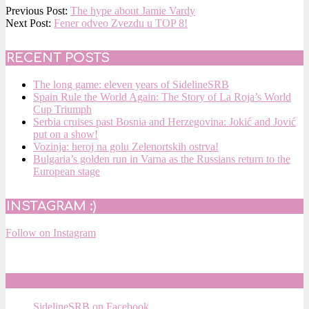
2016-
Previous Post:
The hype about Jamie Vardy
03-
Next Post:
Fener odveo Zvezdu u TOP 8!
31
RECENT POSTS
The long game: eleven years of SidelineSRB
Spain Rule the World Again: The Story of La Roja’s World
Cup Triumph
Serbia cruises past Bosnia and Herzegovina: Jokić and Jović
put on a show!
Vozinja: heroj na golu Zelenortskih ostrva!
Bulgaria’s golden run in Varna as the Russians return to the
European stage
INSTAGRAM :)
Follow on Instagram
SIDELINESRB ON FACEBOOK
SidelineSRB on Facebook