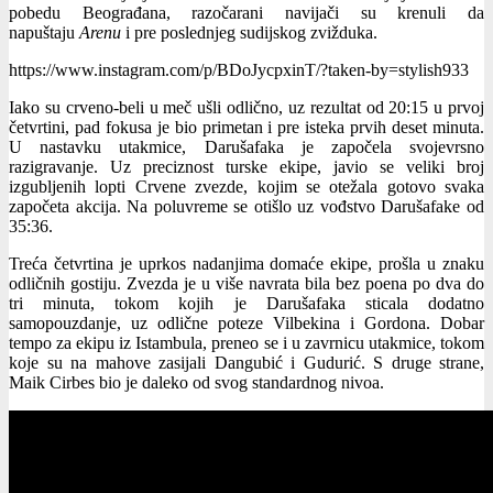
pobedu Beograđana, razočarani navijači su krenuli da
napuštaju
Arenu
i pre poslednjeg sudijskog zvižduka.
https://www.instagram.com/p/BDoJycpxinT/?taken-by=stylish933
Iako su crveno-beli u meč ušli odlično, uz rezultat od 20:15 u prvoj
četvrtini, pad fokusa je bio primetan i pre isteka prvih deset minuta.
U nastavku utakmice, Darušafaka je započela svojevrsno
razigravanje. Uz preciznost turske ekipe, javio se veliki broj
izgubljenih lopti Crvene zvezde, kojim se otežala gotovo svaka
započeta akcija. Na poluvreme se otišlo uz vođstvo Darušafake od
35:36.
Treća četvrtina je uprkos nadanjima domaće ekipe, prošla u znaku
odličnih gostiju. Zvezda je u više navrata bila bez poena po dva do
tri minuta, tokom kojih je Darušafaka sticala dodatno
samopouzdanje, uz odlične poteze Vilbekina i Gordona. Dobar
tempo za ekipu iz Istambula, preneo se i u zavrnicu utakmice, tokom
koje su na mahove zasijali Dangubić i Gudurić. S druge strane,
Maik Cirbes bio je daleko od svog standardnog nivoa.