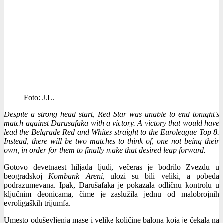
Foto: J.L.
Despite a strong head start, Red Star was unable to end tonight’s
match against Darusafaka with a victory. A victory that would have
lead the Belgrade Red and Whites straight to the Euroleague Top 8.
Instead, there will be two matches to think of, one not being their
own, in order for them to finally make that desired leap forward.
Gotovo devetnaest hiljada ljudi, večeras je bodrilo Zvezdu u
beogradskoj
Kombank Areni,
ulozi su bili veliki, a pobeda
podrazumevana. Ipak, Darušafaka je pokazala odličnu kontrolu u
ključnim deonicama, čime je zaslužila jednu od malobrojnih
evroligaških trijumfa.
Umesto oduševljenja mase i velike količine balona koja je čekala na