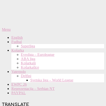
Primary
Menu
Navigation
English
Menu
Fudbal
Superliga
Košarka
Evroliga – Euroleague
ABA liga
Košarkaši
Košarkašice
Vaterpolo
Delfini
Svetska liga – World League
EWPC 26
Reprezentacija – Serbian NT
PAYPAL
TRANSLATE