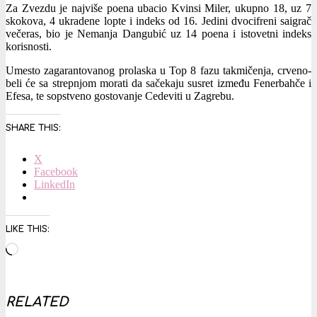
Za Zvezdu je najviše poena ubacio Kvinsi Miler, ukupno 18, uz 7
skokova, 4 ukradene lopte i indeks od 16. Jedini dvocifreni saigrač
večeras, bio je Nemanja Dangubić uz 14 poena i istovetni indeks
korisnosti.
Umesto zagarantovanog prolaska u Top 8 fazu takmičenja, crveno-
beli će sa strepnjom morati da sačekaju susret između Fenerbahče i
Efesa, te sopstveno gostovanje Cedeviti u Zagrebu.
SHARE THIS:
X
Facebook
LinkedIn
LIKE THIS:
Loading…
RELATED