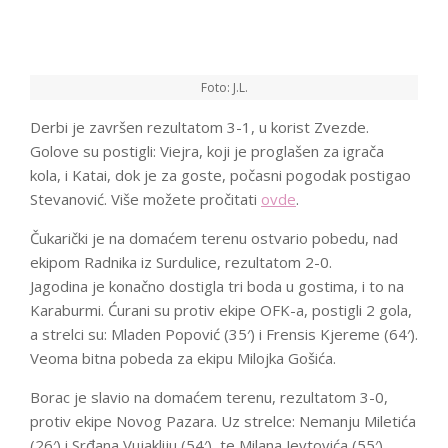
Foto: J.L.
Derbi je završen rezultatom 3-1, u korist Zvezde.
Golove su postigli: Viejra, koji je proglašen za igrača
kola, i Katai, dok je za goste, počasni pogodak postigao
Stevanović. Više možete pročitati
ovde
.
Čukarički je na domaćem terenu ostvario pobedu, nad
ekipom Radnika iz Surdulice, rezultatom 2-0.
Jagodina je konačno dostigla tri boda u gostima, i to na
Karaburmi. Ćurani su protiv ekipe OFK-a, postigli 2 gola,
a strelci su: Mladen Popović (35′) i Frensis Kjereme (64′).
Veoma bitna pobeda za ekipu Milojka Gošića.
Borac je slavio na domaćem terenu, rezultatom 3-0,
protiv ekipe Novog Pazara. Uz strelce: Nemanju Miletića
(26′) i Srđana Vujakliju (54′), te Milana Jevtovića (55′).