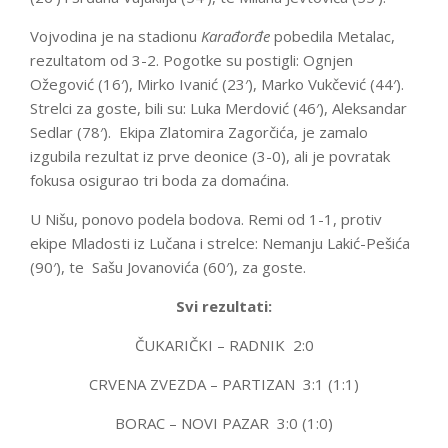
Vojvodina je na stadionu
Karađorđe
pobedila Metalac,
rezultatom od 3-2. Pogotke su postigli: Ognjen
Ožegović (16′), Mirko Ivanić (23′), Marko Vukčević (44′).
Strelci za goste, bili su: Luka Merdović (46′), Aleksandar
Sedlar (78′). Ekipa Zlatomira Zagorčića, je zamalo
izgubila rezultat iz prve deonice (3-0), ali je povratak
fokusa osigurao tri boda za domaćina.
U Nišu, ponovo podela bodova. Remi od 1-1, protiv
ekipe Mladosti iz Lučana i strelce: Nemanju Lakić-Pešića
(90′), te Sašu Jovanovića (60′), za goste.
Svi rezultati:
ČUKARIČKI – RADNIK 2:0
CRVENA ZVEZDA – PARTIZAN 3:1 (1:1)
BORAC – NOVI PAZAR 3:0 (1:0)