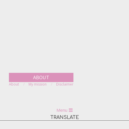
Skip
to
content
ABOUT
About
My mission
Disclaimer
Primary
Menu
Navigation
TRANSLATE
Menu