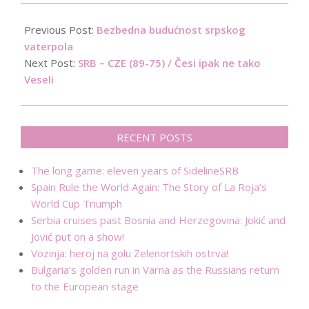
2015-
09-
Previous Post:
Bezbedna budućnost srpskog
14
vaterpola
Next Post:
SRB – CZE (89-75) / Česi ipak ne tako
Veseli
RECENT POSTS
The long game: eleven years of SidelineSRB
Spain Rule the World Again: The Story of La Roja’s
World Cup Triumph
Serbia cruises past Bosnia and Herzegovina: Jokić and
Jović put on a show!
Vozinja: heroj na golu Zelenortskih ostrva!
Bulgaria’s golden run in Varna as the Russians return
to the European stage